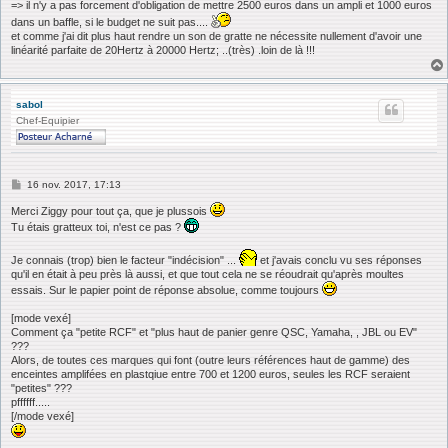
=> il n'y a pas forcement d'obligation de mettre 2500 euros dans un ampli et 1000 euros
dans un baffle, si le budget ne suit pas....
et comme j'ai dit plus haut rendre un son de gratte ne nécessite nullement d'avoir une
linéarité parfaite de 20Hertz à 20000 Hertz; ..(très) .loin de là !!!
sabol
Chef-Equipier
M
16 nov. 2017, 17:13
e
s
Merci Ziggy pour tout ça, que je plussois
s
Tu étais gratteux toi, n'est ce pas ?
a
g
e
Je connais (trop) bien le facteur "indécision" ...
et j'avais conclu vu ses réponses
qu'il en était à peu près là aussi, et que tout cela ne se réoudrait qu'après moultes
essais. Sur le papier point de réponse absolue, comme toujours
[mode vexé]
Comment ça "petite RCF" et "plus haut de panier genre QSC, Yamaha, , JBL ou EV"
???
Alors, de toutes ces marques qui font (outre leurs références haut de gamme) des
enceintes amplifées en plastqiue entre 700 et 1200 euros, seules les RCF seraient
"petites" ???
pffffff.....
[/mode vexé]