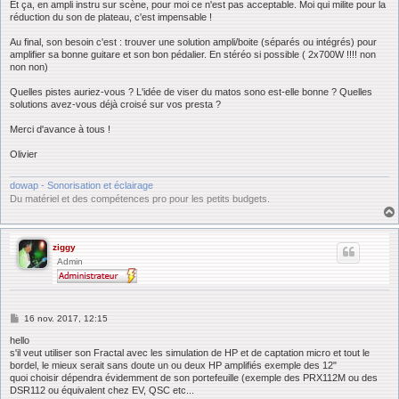
Et ça, en ampli instru sur scène, pour moi ce n'est pas acceptable. Moi qui milite pour la
réduction du son de plateau, c'est impensable !
Au final, son besoin c'est : trouver une solution ampli/boite (séparés ou intégrés) pour
amplifier sa bonne guitare et son bon pédalier. En stéréo si possible ( 2x700W !!!! non
non non)
Quelles pistes auriez-vous ? L'idée de viser du matos sono est-elle bonne ? Quelles
solutions avez-vous déjà croisé sur vos presta ?
Merci d'avance à tous !
Olivier
dowap - Sonorisation et éclairage
Du matériel et des compétences pro pour les petits budgets.
ziggy
Admin
M
16 nov. 2017, 12:15
e
s
hello
s
s'il veut utiliser son Fractal avec les simulation de HP et de captation micro et tout le
a
bordel, le mieux serait sans doute un ou deux HP amplifiés exemple des 12"
g
quoi choisir dépendra évidemment de son portefeuille (exemple des PRX112M ou des
e
DSR112 ou équivalent chez EV, QSC etc...