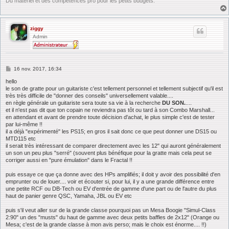
Du matériel et des compétences pro pour les petits budgets.
ziggy
Admin
M
16 nov. 2017, 16:34
e
s
hello
s
le son de gratte pour un guitariste c'est tellement personnel et tellement subjectif qu'il est
a
très très difficile de "donner des conseils" universellement valable....
g
en règle générale un guitariste sera toute sa vie à la recherche
DU SON.
....
e
et il n'est pas dit que ton copain ne reviendra pas tôt ou tard à son Combo Marshall...
en attendant et avant de prendre toute décision d'achat, le plus simple c'est de tester
par lui-même !!
il a déjà "expérimenté" les PS15; en gros il sait donc ce que peut donner une DS15 ou
MTD115 etc
il serait très intéressant de comparer directement avec les 12" qui auront généralement
un son un peu plus "serré" (souvent plus bénéfique pour la gratte mais cela peut se
corriger aussi en "pure émulation" dans le Fractal !!
puis essaye ce que ça donne avec des HPs amplifiés; il doit y avoir des possibilité d'en
emprunter ou de louer.... voir et écouter si, pour lui, il y a une grande différence entre
une petite RCF ou DB-Tech ou EV d'entrée de gamme d'une part ou de l'autre du plus
haut de panier genre QSC, Yamaha, JBL ou EV etc
puis s'il veut aller sur de la grande classe pourquoi pas un Mesa Boogie "Simul-Class
2:90" un des "musts" du haut de gamme avec deux petits baffles de 2x12" (Orange ou
Mesa; c'est de la grande classe à mon avis perso; mais le choix est énorme.... !!)