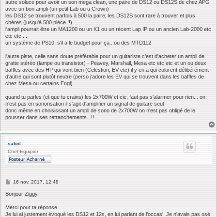
autre soluce pour avoir un son mega clean, une paire de DS12 ou DS12S de chez APG
avec un bon ampli (un petit Lab ou u Crown)
les DS12 se trouvent parfois à 500 la paire; les DS12S sont rare à trouver et plus
chères (jusqu'à 500 pièce !!)
l'ampli pourrait être un MA1200 ou un K1 ou un récent Lap IP ou un ancien Lab-2000 etc
etc etc....
un système de PS10, s'il a le budget pour ça...ou des MTD112
l'autre piste, celle sans doute préférable pour un guitariste c'est d'acheter un ampli de
gratte stéréo (lampe ou transistor) - Peavey, Marshall, Mesa etc etc etc et un ou deux
baffles avec des HP qui vont bien (Celestion, EV etc) il y en a qui colorent délibérément
d'autre qui sont plutôt neutre (perso j'adore les EV qui se trouvent dans les baffles de
chez Mesa ou certains Engl)
quand tu parles (et que tu crains) les 2x700W et cie, faut pas s'alarmer pour rien... on
n'est pas en sonorisation il s'agit d'amplifier un signal de guitare seul
donc même en choisissant un ampli de sono de 2x700W on n'est pas obligé de le
pousser dans ses retranchements...!!
sabol
Chef-Equipier
M
16 nov. 2017, 12:48
e
s
Bonjour Ziggy,
s
a
Merci pour ta réponse.
g
Je lui ai justement évoqué les DS12 et 12s, en lui parlant de l'occas'. Je n'avais pas osé
e