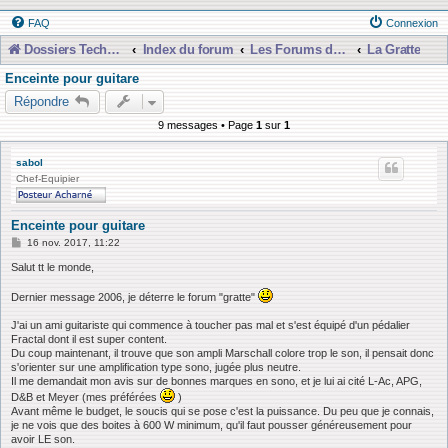
FAQ
Connexion
Dossiers Techniques
Index du forum
Les Forums de Discussions
La Gratte
Enceinte pour guitare
Répondre
9 messages • Page
1
sur
1
sabol
Chef-Equipier
Enceinte pour guitare
M
16 nov. 2017, 11:22
e
s
Salut tt le monde,
s
a
Dernier message 2006, je déterre le forum "gratte"
g
e
J'ai un ami guitariste qui commence à toucher pas mal et s'est équipé d'un pédalier
Fractal dont il est super content.
Du coup maintenant, il trouve que son ampli Marschall colore trop le son, il pensait donc
s'orienter sur une amplification type sono, jugée plus neutre.
Il me demandait mon avis sur de bonnes marques en sono, et je lui ai cité L-Ac, APG,
D&B et Meyer (mes préférées
)
Avant même le budget, le soucis qui se pose c'est la puissance. Du peu que je connais,
je ne vois que des boites à 600 W minimum, qu'il faut pousser généreusement pour
avoir LE son.