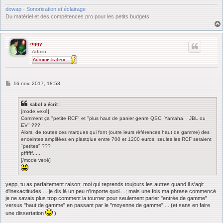
dowap - Sonorisation et éclairage
Du matériel et des compétences pro pour les petits budgets.
ziggy
Admin
M
16 nov. 2017, 18:53
e
s
s
sabol a écrit :
a
[mode vexé]
g
Comment ça "petite RCF" et "plus haut de panier genre QSC, Yamaha, , JBL ou
e
EV" ???
Alors, de toutes ces marques qui font (outre leurs références haut de gamme) des
enceintes amplifées en plastqiue entre 700 et 1200 euros, seules les RCF seraient
"petites" ???
pffffff.....
[/mode vexé]
yepp, tu as parfaitement raison; moi qui reprends toujours les autres quand il s'agit
d'inexactitudes.... je dis là un peu n'importe quoi....; mais une fois ma phrase commencé
je ne savais plus trop comment la tourner pour seulement parler "entrée de gamme"
versus "haut de gamme" en passant par le "moyenne de gamme".... (et sans en faire
une dissertation
)