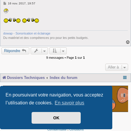
M
16 nov. 2017, 19:57
e
s
s
a
g
e
dowap - Sonorisation et éclairage
Du matériel et des compétences pro pour les petits budgets.
Répondre
9 messages • Page
1
sur
1
Aller à
Dossiers Techniques
Index du forum
En poursuivant votre navigation, vous acceptez
l’utilisation de cookies.
En savoir plus
OK
Développé par Forum Software © phpBB Limited
Traduit par phpBB-fr
Confidentialité
|
Conditions