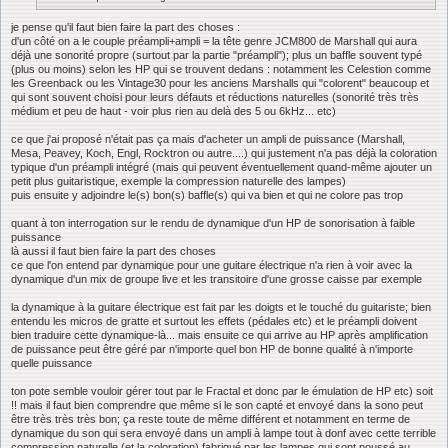
je pense qu'il faut bien faire la part des choses :
d'un côté on a le couple préampli+ampli = la tête genre JCM800 de Marshall qui aura
déjà une sonorité propre (surtout par la partie "préampli"); plus un baffle souvent typé
(plus ou moins) selon les HP qui se trouvent dedans : notamment les Celestion comme
les Greenback ou les Vintage30 pour les anciens Marshalls qui "colorent" beaucoup et
qui sont souvent choisi pour leurs défauts et réductions naturelles (sonorité très très
médium et peu de haut - voir plus rien au delà des 5 ou 6kHz... etc)
ce que j'ai proposé n'était pas ça mais d'acheter un ampli de puissance (Marshall,
Mesa, Peavey, Koch, Engl, Rocktron ou autre....) qui justement n'a pas déjà la coloration
typique d'un préampli intégré (mais qui peuvent éventuellement quand-même ajouter un
petit plus guitaristique, exemple la compression naturelle des lampes)
puis ensuite y adjoindre le(s) bon(s) baffle(s) qui va bien et qui ne colore pas trop
quant à ton interrogation sur le rendu de dynamique d'un HP de sonorisation à faible
puissance
là aussi il faut bien faire la part des choses
ce que l'on entend par dynamique pour une guitare électrique n'a rien à voir avec la
dynamique d'un mix de groupe live et les transitoire d'une grosse caisse par exemple
la dynamique à la guitare électrique est fait par les doigts et le touché du guitariste; bien
entendu les micros de gratte et surtout les effets (pédales etc) et le préampli doivent
bien traduire cette dynamique-là... mais ensuite ce qui arrive au HP après amplification
de puissance peut être géré par n'importe quel bon HP de bonne qualité à n'importe
quelle puissance
ton pote semble vouloir gérer tout par le Fractal et donc par le émulation de HP etc) soit
!! mais il faut bien comprendre que même si le son capté et envoyé dans la sono peut
être très très très bon; ça reste toute de même différent et notamment en terme de
dynamique du son qui sera envoyé dans un ampli à lampe tout à donf avec cette terrible
compression naturelle (et la coloration) fabriqué par les lampes qui sont poussé au