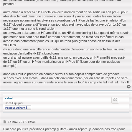
plafond !!
autre chose à reflechir : le Fractal enverra normalement en sa sortie un son prévu pour
aller directement dans une console et une sono; il y aura donc toutes les émulation
nécessaire notamment les diverses colorations de HP ou de baffle; une émulation d'un
4x12" closed sonnera différent et surtout plus plein avec plus de grave qu'un 1x10" ou
1x12" open; et la sono le rendra bien
en envoyant cela dans un HP amplifié ou un HP de monitoring il faut quand-même savoir
que même si le haut sera traité et rendu correctement, ce n'est pas forcément le cas
avec le bas notamment pour les HP qui ne rend plus grand chose en dessous des
200Hertz
il y aura donc une vrai différence fondamentale d'envoyer un son Fractal tout fait avec
émulation d'un baffle 4x12" closed dans :
un vrai ampli guitare avec baffle 4x12, une sono, un casque, un HP amplifié processé
de 12" ou 15" ou un HP de monitoring ou un HP de 8" (juste pour donner quelques
exemple)
donc ça il faut le prendre en compte surtout si ton copain compte faire de grandes
scènes avec son matos... dans un petit environnement (bar ou salle de repète) ce sera
moins flagrant mais sur une grande scène le son va fout' le camp vite fait mal fait....hihi !!
sabol
Chef-Equipier
M
16 nov. 2017, 15:48
e
s
D'accord pour les précisions préamp guitare / ampli séparé, je connais pas trop (pour