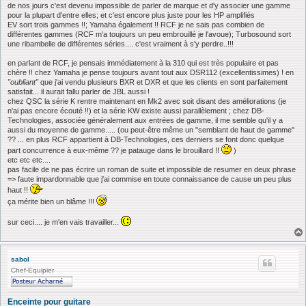
de nos jours c'est devenu impossible de parler de marque et d'y associer une gamme
pour la plupart d'entre elles; et c'est encore plus juste pour les HP amplifiés
EV sort trois gammes !!; Yamaha également !! RCF je ne sais pas combien de
différentes gammes (RCF m'a toujours un peu embrouillé je l'avoue); Turbosound sort
une ribambelle de différentes séries.... c'est vraiment à s'y perdre..!!!
en parlant de RCF, je pensais immédiatement à la 310 qui est très populaire et pas
chère !! chez Yamaha je pense toujours avant tout aux DSR112 (excellentissimes) ! en
"oubliant"
que j'ai vendu plusieurs BXR et DXR et que les clients en sont parfaitement
satisfait... il aurait fallu parler de JBL aussi !
chez QSC la série K rentre maintenant en Mk2 avec soit disant des améliorations (je
n'ai pas encore écouté !!) et la série KW existe aussi parallèlement ; chez DB-
Technologies, associée généralement aux entrées de gamme, il me semble qu'il y a
aussi du moyenne de gamme..... (ou peut-être même un "semblant de haut de gamme"
?? ... en plus RCF appartient à DB-Technologies, ces derniers se font donc quelque
part concurrence à eux-même ?? je patauge dans le brouillard !!
)
etc etc etc....
pas facile de ne pas écrire un roman de suite et impossible de resumer en deux phrase
=> faute impardonnable que j'ai commise en toute connaissance de cause un peu plus
haut !!
ça mérite bien un blâme !!!
sur ceci.... je m'en vais travailler...
sabol
Chef-Equipier
Enceinte pour guitare