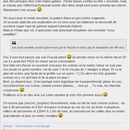
s
pas dire presque rien) coté matos guitare. J'ai les bases combo ou tête + enceinte, mais
a
je n'avais pas réfléchi qu'il pouvait exister des têtes ampli seul (sans préamp qui colore).
g
Maintenant c'est acquis
e
Ok aussi pour le rendu enceinte, la guitare étant un peu moins exigeante.
Je lui avais déjà fait une explication en ce sens pour lui relativiser la nécessité de
système super haut de gamme auquel il pensait d'abord.
Mais je n'étais pas sûr à quel point cela autorisait d'exploiter une enceinte "sous
amplifiée".
ton pote semble vouloir gérer tout par le Fractal et donc par le émulation de HP etc)
Oui, il veut tout passer par son Fractal adoré
(le dernier show on l'a même fait en DI
car il y avait des PS15 en retour qui lui convenaient.
Son idée est d'avoir un système à lui pour les scènes où le matos retour ne suis pas
(ne serait-ce qu'en nombre, car ils sont 7 et on n'a pas tjs 7 wedges à dispo. Et vu le
plan de scène, pas facile de le greffer sur un autre :-/ ) Ou alors les très grandes
scènes où y ce qu'il faut et de la place en plus !
Bref, ça dépend bcp : il est partagé entre logistique de transport/install, plaisir du son,
encombrement sur scène, volume sonore plateau, ... tout ça ... Tu sais, les éternels
compromis
D'ailleurs si tu as des avis sur cette situation je suis très preneur aussi
On tourne pas (encore, j'espère) énormément, mais on fait de tout comme scènes : du
bar à 30 personnes et 3.5m² d'espace scènique au raz du sol, au festiv à plusieurs
miliers de personnes et 120m² à 1.5m de haut, en passant par les salles plus ou moins
polyvalentes et plus ou moins remplies
dowap - Sonorisation et éclairage