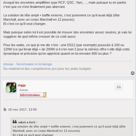
évoqué les enceintes amplifiées type RCF, QSC, Yam, ..., mais puisque tu en parles
c'est que ce n'est finalement pas aberrant.
La solution de tête ampli + baffle externe, c'est justement ce qu'il avait déjà (tête
Marshall, avec un corps Marshall en 12 pouces).
Et c'est ce qu'il veut changer.
Mais puisque selon toi il est possible de trouver des enceintes assez neutres, je vais lui
suggérer de qud même creuser de ce coté aussi.
Pour les watts, ce que je me dis c'est : une DS12 (par exemple) poussée à 100 ou
120W (ce qui ferait déjà + de 200W si il s'en met 2 pour la stéréo) offre-t-elle déjà cette
dynamique et précision qu'on apprécie quand on lui envoies 600 ou plus ?
dowap - Sonorisation et éclairage
Du matériel et des compétences pro pour les petits budgets.
ziggy
Admin
M
16 nov. 2017, 13:56
e
s
s
sabol a écrit :
a
La solution de tête ampli + baffle externe, c'est justement ce qu'il avait déjà (tête
g
Marshall, avec un corps Marshall en 12 pouces).
e
Et c'est ce qu'il veut changer.