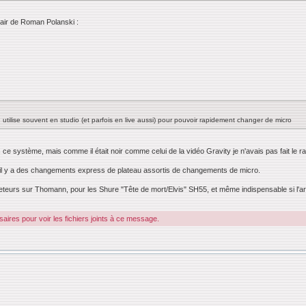
x-air de Roman Polanski :
 utilise souvent en studio (et parfois en live aussi) pour pouvoir rapidement changer de micro
s ce système, mais comme il était noir comme celui de la vidéo Gravity je n'avais pas fait le 
nd il y a des changements express de plateau assortis de changements de micro.
heteurs sur Thomann, pour les Shure "Tête de mort/Elvis" SH55, et même indispensable si l'art
ires pour voir les fichiers joints à ce message.