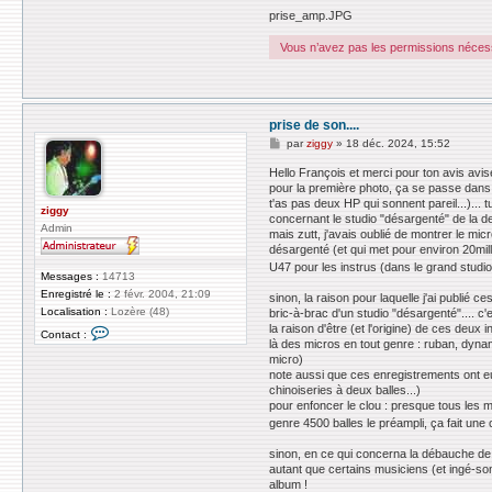
prise_amp.JPG
Vous n’avez pas les permissions nécessa
prise de son....
M
par
ziggy
»
18 déc. 2024, 15:52
e
s
Hello François et merci pour ton avis avis
s
pour la première photo, ça se passe dans u
a
t'as pas deux HP qui sonnent pareil...)..
g
ziggy
concernant le studio "désargenté" de la deu
e
Admin
mais zutt, j'avais oublié de montrer le micr
désargenté (et qui met pour environ 20mille 
U47 pour les instrus (dans le grand studi
Messages :
14713
Enregistré le :
2 févr. 2004, 21:09
sinon, la raison pour laquelle j'ai publié 
Localisation :
Lozère (48)
bric-à-brac d'un studio "désargenté".... c'
C
la raison d'être (et l'origine) de ces deux
Contact :
o
là des micros en tout genre : ruban, dyn
n
micro)
t
note aussi que ces enregistrements ont eu
a
chinoiseries à deux balles...)
c
pour enfoncer le clou : presque tous les m
t
e
genre 4500 balles le préampli, ça fait un
r
z
sinon, en ce qui concerna la débauche de 
i
autant que certains musiciens (et ingé-son
g
album !
g