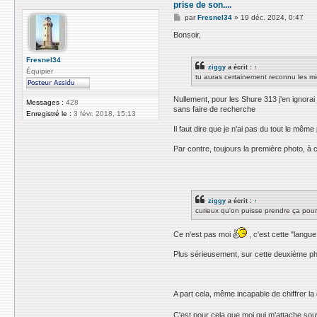
prise de son....
M
par
Fresnel34
»
19 déc. 2024, 0:47
e
s
Bonsoir,
s
a
g
Fresnel34
ziggy
a écrit :
↑
e
Équipier
tu auras certainement reconnu les m
Nullement, pour les Shure 313 j'en ignorai
Messages :
428
sans faire de recherche
Enregistré le :
3 févr. 2018, 15:13
Il faut dire que je n'ai pas du tout le m
Par contre, toujours la première photo, 
ziggy
a écrit :
↑
curieux qu'on puisse prendre ça pour
Ce n'est pas moi
, c'est cette "langue
Plus sérieusement, sur cette deuxième pho
A part cela, même incapable de chiffrer la
C'est pour cela que moi qui m'attache souve