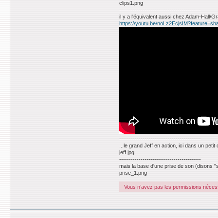
clips1.png
------------------------------------------
il y a l'équivalent aussi chez Adam-Hall/Gra
https://youtu.be/noLz2EcjsIM?feature=sh
------------------------------------------
...le grand Jeff en action, ici dans un pet
jeff.jpg
------------------------------------------
mais la base d'une prise de son (disons "st
prise_1.png
Vous n’avez pas les permissions nécessa