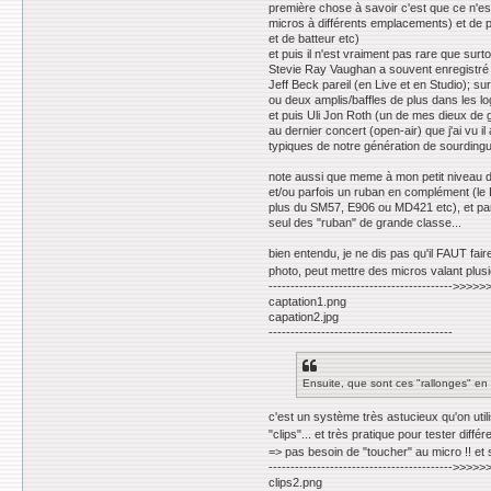
y
première chose à savoir c'est que ce n'es
micros à différents emplacements) et de p
et de batteur etc)
et puis il n'est vraiment pas rare que surt
Stevie Ray Vaughan a souvent enregistré j
Jeff Beck pareil (en Live et en Studio); s
ou deux amplis/baffles de plus dans les log
et puis Uli Jon Roth (un de mes dieux de gr
au dernier concert (open-air) que j'ai vu 
typiques de notre génération de sourdingue
note aussi que meme à mon petit niveau de p
et/ou parfois un ruban en complément (le B
plus du SM57, E906 ou MD421 etc), et par
seul des "ruban" de grande classe...
bien entendu, je ne dis pas qu'il FAUT fa
photo, peut mettre des micros valant plusi
------------------------------------------>>>
captation1.png
capation2.jpg
------------------------------------------
Ensuite, que sont ces "rallonges" en
c'est un système très astucieux qu'on uti
"clips"... et très pratique pour tester diff
=> pas besoin de "toucher" au micro !! et s
------------------------------------------>>>
clips2.png