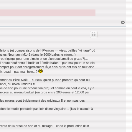
H
a
u
t
ellations (et comparaisons de HP-micro => vieux baffles "vintage" où
et les Neumann M149 (dans le 5000 balles le micro...)
op riquiqui pour une simple prise d'un seul ampli de gratte?)...
i coute neuf entre 11mille et 12mille balles... pas mal pour un studio
 complet pour cet enregistrement-là je sais qu'ils ont mis en tout cinq
x Lead... pas mal, hein...?
 demander au Père-Noêl.... curieux qu'on puisse prendre ça pour du
onnel, au niveau micros !!
ise de son pour une production pro); et comme on peut le voir, il y a
micros au niveau budget (en gros entre 200 euros et 12000 par
s les micros sont évidemment des originaux !! et non pas des
t le studio possède pas loin d'une vingtaine... (fais le calcul : à
ente de la prise de son et du mixage... et de la production d'un