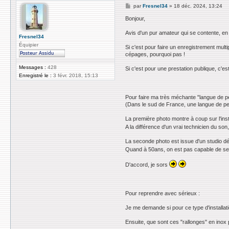
e
M
par
Fresnel34
»
18 déc. 2024, 13:24
r
e
z
s
Bonjour,
i
s
g
a
Avis d'un pur amateur qui se contente, en 
g
g
Fresnel34
y
e
Équipier
Si c'est pour faire un enregistrement mult
cépages, pourquoi pas !
Messages :
428
Si c'est pour une prestation publique, c'es
Enregistré le :
3 févr. 2018, 15:13
Pour faire ma très méchante "langue de peil
(Dans le sud de France, une langue de peil
La première photo montre à coup sur l'inst
A la différence d'un vrai technicien du son
La seconde photo est issue d'un studio d
Quand à 50ans, on est pas capable de se p
D'accord, je sors
Pour reprendre avec sérieux :
Je me demande si pour ce type d'installat
Ensuite, que sont ces "rallonges" en inox 