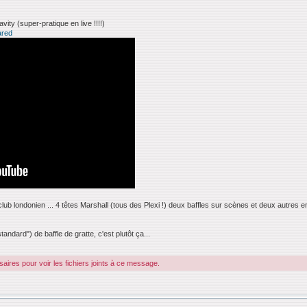
vity (super-pratique en live !!!!)
ared
it club londonien ... 4 têtes Marshall (tous des Plexi !) deux baffles sur scènes et deux autres 
andard") de baffle de gratte, c'est plutôt ça...
ires pour voir les fichiers joints à ce message.