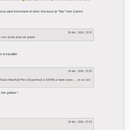
ucun pied instrument et donc moi aussi je "fais" mes (rares)
18 déc. 2024, 15:52
r une seule prise de gratte
 à travailler
18 déc. 2024, 15:52
 Stack Marshall Plexi (Superlead à 100W) à triple-corps .... et un son
 mix guitare !
18 déc. 2024, 15:52