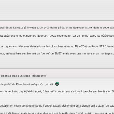
icros Shure KSM313 (à environ 1300-1400 balles pièce) et les Neumann M149 (dans le 5000 balles
 jusqu'à l'existence et pour les Neuman, j'avais reconnu un "air de famille" avec les célébris
ême parc que ce studio, mes deux micros les plus chers étant un Béta57 et un Rode NT1 "phas
à cour, en haut il me semble voir un "genre" de SM57, mais avec une monture et un montage c
 du bric-à-brac d'un studio "désargenté"
 de peille" de Père Fouettard qui s'exprimait !
to le seul micro que j'ai distingué, "planqué" sous un autre micro à gauche semble être un 
 dotation en micro de cette prise du Fender, j'avais pleinement conscience qu'il y avait "un s
nt à d'infimes détails (et qui ai tendance à voir la paille dans l’œil du voisin mais pas la pou