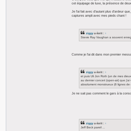
cet équipage de luxe, la présence de deu
Je l'ai fait avec d'autant plus d'ardeur q
captures ampli avec mes pieds chant !
ziggy
a écrit :
↑
Stevie Ray Vaughan a souvent enregist
Comme je l'ai dit dans mon premier messag
ziggy
a écrit :
↑
et puis Uli Jon Roth (un de mes dieux 
au dernier concert (open-air) que j'ai
absolument monstrueux (6 lignes de g
Je ne sait pas comment le gars à la console
ziggy
a écrit :
↑
Jeff Beck pareil ...