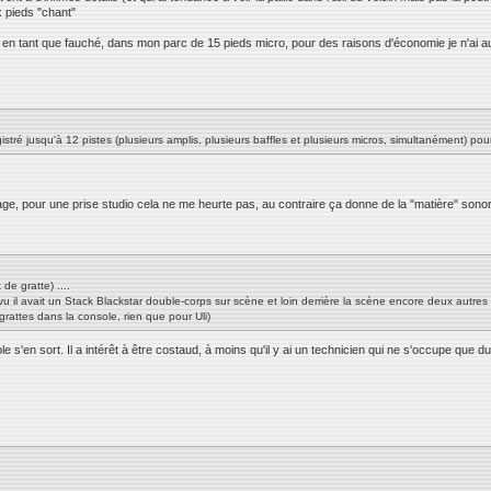
x pieds "chant"
ue, en tant que fauché, dans mon parc de 15 pieds micro, pour des raisons d'économie je n'ai a
ré jusqu'à 12 pistes (plusieurs amplis, plusieurs baffles et plusieurs micros, simultanément) pou
e, pour une prise studio cela ne me heurte pas, au contraire ça donne de la "matière" sonore
de gratte) ....
 vu il avait un Stack Blackstar double-corps sur scène et loin derrière la scène encore deux autres
rattes dans la console, rien que pour Uli)
 s'en sort. Il a intérêt à être costaud, à moins qu'il y ai un technicien qui ne s'occupe que du