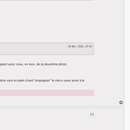
18 déc. 2024, 15:52
rapport avec ceux, en inox, de la deuxième photo.
iste veut en plein chant "empoigner" le micro sans avoir à le
H
a
u
t