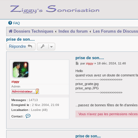
FAQ
Dossiers Techniques
Index du forum
Les Forums de Discuss
prise de son....
Répondre
prise de son....
M
par
ziggy
»
18 déc. 2024, 11:46
e
s
Hello
s
quand vous avez un doute de comment faire
a
-------------------->>>>>>>>>>>>
g
ziggy
prise_gratte.jpg
e
Admin
prise_amp.JPG
-------------------->>>>>>>>>>>>
Messages :
14713
...passez de bonnes fêtes de fin d'années et
Enregistré le :
2 févr. 2004, 21:09
Localisation :
Lozère (48)
Vous n’avez pas les permissions nécessa
C
Contact :
o
n
t
a
c
prise de son....
t