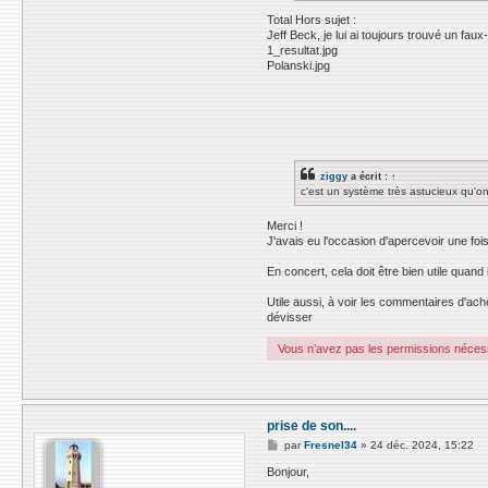
Total Hors sujet :
Jeff Beck, je lui ai toujours trouvé un fau
1_resultat.jpg
Polanski.jpg
ziggy
a écrit :
↑
c'est un système très astucieux qu'on
Merci !
J'avais eu l'occasion d'apercevoir une foi
En concert, cela doit être bien utile qua
Utile aussi, à voir les commentaires d'ac
dévisser
Vous n’avez pas les permissions nécessa
prise de son....
M
par
Fresnel34
»
24 déc. 2024, 15:22
e
s
Bonjour,
s