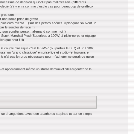
rocessus de décision qui inclut pas mal d'essais (différents
h-dédié (s'il y en a comme c'est le cas pour beaucoup de gratteux
 gros son...
r une seule prise de gratte
plusieurs micros... (sur des petites scènes, il planquait souvent un
par le sondier de face !!)
 avec son sondier perso... allemand comme moi !)
s Stack Marshall Plexi (Superlead à 100W) à triple-corps et réglage
ien que pour Uli)
! le couple classique c'est le SM57 (ou parfois le B57) et un E906;
ssi un "grand classique" en prise live et studio (et toujours en
e n'ai pas le roros nécessaire pour m'acheter ne serait-ce qu'un
. -> et apparemment même un studio démuni et "désargenté" de la
qui se change donc avec son attache ou sa pince et par un simple