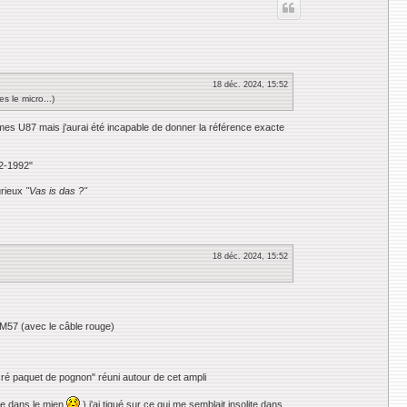
t
18 déc. 2024, 15:52
 le micro...)
simes U87 mais j'aurai été incapable de donner la référence exacte
e2-1992"
urieux
"Vas is das ?"
18 déc. 2024, 15:52
SM57 (avec le câble rouge)
acré paquet de pognon" réuni autour de cet ampli
tre dans le mien
) j'ai tiqué sur ce qui me semblait insolite dans