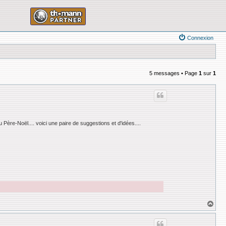
Connexion
5 messages • Page
1
sur
1
ère-Noël.... voici une paire de suggestions et d'idées....
H
a
u
t