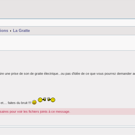
ions
La Gratte
 une prise de son de gratte électrique...ou pas d'idée de ce que vous pourrez demander au P
.... faites du bruit !!!
ires pour voir les fichiers joints à ce message.