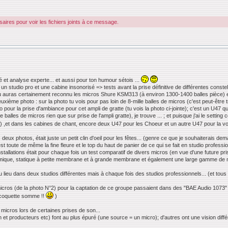
ires pour voir les fichiers joints à ce message.
é et analyse experte... et aussi pour ton humour sétois ...
n studio pro et une cabine insonorisé => tests avant la prise définitive de différentes const
. tu auras certainement reconnu les micros Shure KSM313 (à environ 1300-1400 balles pièce) 
xième photo : sur la photo tu vois pour pas loin de 8-mille balles de micros (c'est peut-être tr
o pour la prise d'ambiance pour cet ampli de gratte (tu vois la photo ci-jointe); c'est un U47 qu
balles de micros rien que sur prise de l'ampli gratte), je trouve ... ; et puisque j'ai le setting
o) ,et dans les cabines de chant, encore deux U47 pour les Choeur et un autre U47 pour la voi
ces deux photos, était juste un petit clin d'oeil pour les fêtes... (genre ce que je souhaiterais
est toute de même la fine fleure et le top du haut de panier de ce qui se fait en studio professi
 installations était pour chaque fois un test comparatif de divers micros (en vue d'une future pr
amique, statique à petite membrane et à grande membrane et également une large gamme de 
 lieu dans deux studios différentes mais à chaque fois des studios professionnels... (et tou
icros (de la photo N°2) pour la captation de ce groupe passaient dans des "BAE Audio 1073" don
e coquette somme !!
)
micros lors de certaines prises de son...
 et producteurs etc) font au plus épuré (une source = un micro); d'autres ont une vision différ