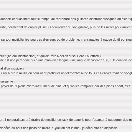
concert et quasiment tout le temps, de reprendre des guitares electroacoustiques ou électrique
ipiste, permettant de capter plusieurs "couleurs" du son guitare, puis de les mixer pour arrive
t surtout multiplier les sources d'erreurs ou de problème, irrattrapables à cause du direct (tou
le" (bé oui, bientot Noël, et qui dit Père Noël dit aussi Père Fouettard )
le est une personne qui a une mauvaise langue, une langue de vipère : "Té, tu le connais celui
all d'un musicien :
, il n'y a qu'un musicien pour oser pratiquer un tel "bazar" avec tous ces câbles "plat de spagh
ésargenté :
ayer deux pieds micro instrument de plus, et qu'on les remplace par des pieds chant, c'est 
ion, il ne serai pas préférable de modifier un rack de batterie pour l'adapter à supporter de
placées au bout des pieds de micro ? Quel en est le but ? je découvre ce dispositif :