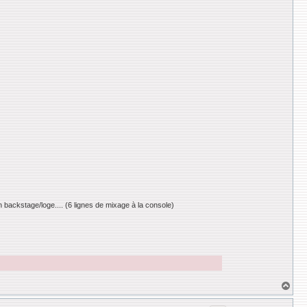
en backstage/loge.... (6 lignes de mixage à la console)
H
a
u