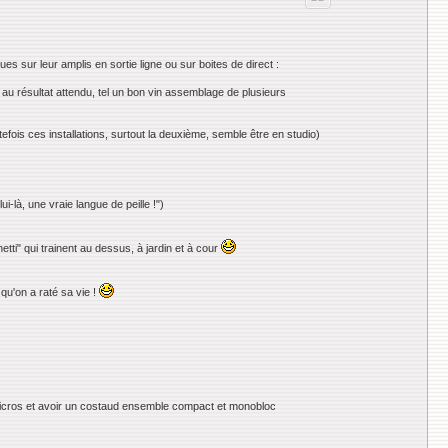
s sur leur amplis en sortie ligne ou sur boites de direct :
r au résultat attendu, tel un bon vin assemblage de plusieurs
tefois ces installations, surtout la deuxième, semble être en studio)
-là, une vraie langue de peille !")
etti" qui trainent au dessus, à jardin et à cour
qu'on a raté sa vie !
s micros et avoir un costaud ensemble compact et monobloc