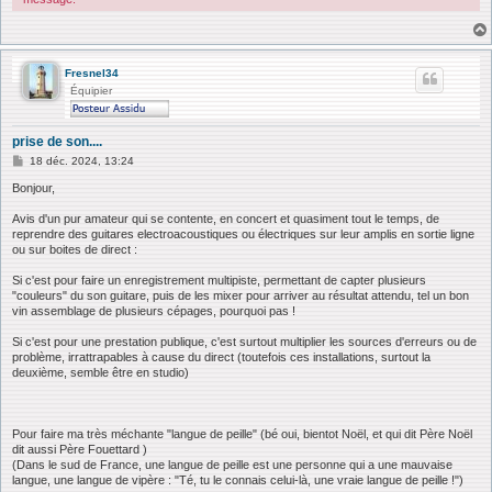
Fresnel34
Équipier
prise de son....
M
18 déc. 2024, 13:24
e
s
Bonjour,
s
a
Avis d'un pur amateur qui se contente, en concert et quasiment tout le temps, de
g
reprendre des guitares electroacoustiques ou électriques sur leur amplis en sortie ligne
e
ou sur boites de direct :
Si c'est pour faire un enregistrement multipiste, permettant de capter plusieurs
"couleurs" du son guitare, puis de les mixer pour arriver au résultat attendu, tel un bon
vin assemblage de plusieurs cépages, pourquoi pas !
Si c'est pour une prestation publique, c'est surtout multiplier les sources d'erreurs ou de
problème, irrattrapables à cause du direct (toutefois ces installations, surtout la
deuxième, semble être en studio)
Pour faire ma très méchante "langue de peille" (bé oui, bientot Noël, et qui dit Père Noël
dit aussi Père Fouettard )
(Dans le sud de France, une langue de peille est une personne qui a une mauvaise
langue, une langue de vipère : "Té, tu le connais celui-là, une vraie langue de peille !")