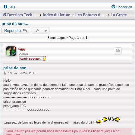
FAQ
Connexion
Dossiers Techniques
Index du forum
Les Forums de Discussions
La Gratte
prise de son....
Répondre
5 messages • Page
1
sur
1
ziggy
Admin
prise de son....
M
18 déc. 2024, 11:46
e
s
Hello
s
quand vous avez un doute de comment faire une prise de son de gratte électrique...ou
a
pas d'idée de ce que vous pourrez demander au Père-Noël.... voici une paire de
g
suggestions et d'idées....
e
-------------------->>>>>>>>>>>>
prise_gratte.jpg
prise_amp.JPG
-------------------->>>>>>>>>>>>
...passez de bonnes fêtes de fin d'années et.... faites du bruit !!!
Vous n’avez pas les permissions nécessaires pour voir les fichiers joints à ce
message.