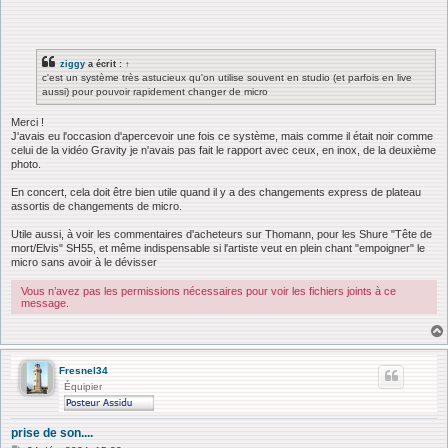
ziggy
a écrit :
↑
c'est un système très astucieux qu'on utilise souvent en studio (et parfois en live
aussi) pour pouvoir rapidement changer de micro
Merci !
J'avais eu l'occasion d'apercevoir une fois ce système, mais comme il était noir comme
celui de la vidéo Gravity je n'avais pas fait le rapport avec ceux, en inox, de la deuxième
photo.
En concert, cela doit être bien utile quand il y a des changements express de plateau
assortis de changements de micro.
Utile aussi, à voir les commentaires d'acheteurs sur Thomann, pour les Shure "Tête de
mort/Elvis" SH55, et même indispensable si l'artiste veut en plein chant "empoigner" le
micro sans avoir à le dévisser
Vous n’avez pas les permissions nécessaires pour voir les fichiers joints à ce
message.
Fresnel34
Équipier
prise de son....