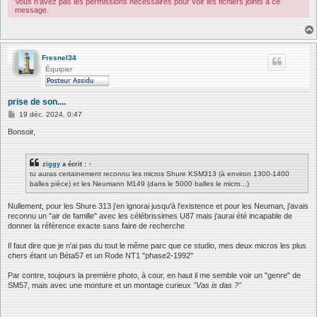
Vous n’avez pas les permissions nécessaires pour voir les fichiers joints à ce
message.
Fresnel34
Équipier
prise de son....
M
19 déc. 2024, 0:47
e
s
Bonsoir,
s
a
g
ziggy
a écrit :
↑
e
tu auras certainement reconnu les micros Shure KSM313 (à environ 1300-1400
balles pièce) et les Neumann M149 (dans le 5000 balles le micro...)
Nullement, pour les Shure 313 j'en ignorai jusqu'à l'existence et pour les Neuman, j'avais
reconnu un "air de famille" avec les célébrissimes U87 mais j'aurai été incapable de
donner la référence exacte sans faire de recherche
Il faut dire que je n'ai pas du tout le même parc que ce studio, mes deux micros les plus
chers étant un Béta57 et un Rode NT1 "phase2-1992"
Par contre, toujours la première photo, à cour, en haut il me semble voir un "genre" de
SM57, mais avec une monture et un montage curieux
"Vas is das ?"