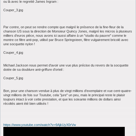
ou là avec le regretté James Ingram :
Couper_3.jpg
Par contre, on peut se rendre compte que malgré le présence de la fine-fleur de la
chanson US sous la direction de Monsieur Quincy Jones, malgré les micros à plusieurs
milliers d'euros pièce, nous avons ici aussi affaire à un "studio du pauvre" comme le
montre ce filtre anti-pop, utilisé par Bruce Springsteen, filtre vulgairement bricolé avec
une socquette nylon !
Couper_4.jpg
Michael Jackson nous permet d'avoir une vue plus précise du revers de la socquette
dotée de sa doublure anti-griffure d'orteil :
Couper_5.jpg
Bon, pour une chanson vendue à plus de vingt millions d'exemplaire et vue cent-quatre-
vingt millions de fois sur Toutube, cela "jure" un peu, mais le principal reste le plaisir
toujours intact à voir cette prestation, et que les soixante millions de dollars ainsi
récoltés aient été bien utilisés !
https://www.youtube.com/watch?v=9AjkUyX0rVw