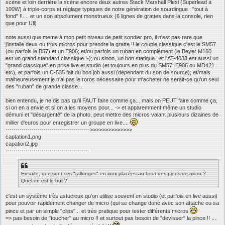
scène et loin derrière la scène encore deux autres Stack Marshall Plexi (Superlead à
100W) à triple-corps et réglage typiques de notre génération de sourdingue : "tout à
fond" !!.... et un son absolument monstrueux (6 lignes de grattes dans la console, rien
que pour Uli)
note aussi que meme à mon petit niveau de petit sondier pro, il n'est pas rare que
j'installe deux ou trois micros pour prendre la gratte !! le couple classique c'est le SM57
(ou parfois le B57) et un E906; et/ou parfois un ruban en complément (le Beyer M160
est un grand standard classique !-); ou sinon, un bon statique ! et l'AT-4033 est aussi un
"grand classique" en prise live et studio (et toujours en plus du SM57, E906 ou MD421
etc), et parfois un C-535 fait du bon job aussi (dépendant du son de source); et/mais
malheureusement je n'ai pas le roros nécessaire pour m'acheter ne serait-ce qu'un seul
des "ruban" de grande classe...
bien entendu, je ne dis pas qu'il FAUT faire comme ça... mais on PEUT faire comme ça,
si on en a envie et si on a les moyens pour... -> et apparemment même un studio
démuni et "désargenté" de la photo, peut mettre des micros valant plusieurs dizaines de
millier d'euros pour enregistrer un groupe en live....
------------------------------------------>>>>>>>>>>>>>>
captation1.png
capation2.jpg
------------------------------------------
Ensuite, que sont ces "rallonges" en inox placées au bout des pieds de micro ?
Quel en est le but ?
c'est un système très astucieux qu'on utilise souvent en studio (et parfois en live aussi)
pour pouvoir rapidement changer de micro (qui se change donc avec son attache ou sa
pince et par un simple "clips"... et très pratique pour tester différents micros
=> pas besoin de "toucher" au micro !! et surtout pas besoin de "devisser" la pince !! ...