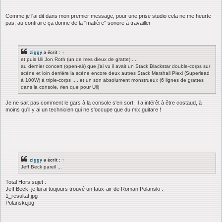
Comme je l'ai dit dans mon premier message, pour une prise studio cela ne me heurte
pas, au contraire ça donne de la "matière" sonore à travailler
ziggy
a écrit :
↑
et puis Uli Jon Roth (un de mes dieux de gratte) ....
au dernier concert (open-air) que j'ai vu il avait un Stack Blackstar double-corps sur
scène et loin derrière la scène encore deux autres Stack Marshall Plexi (Superlead
à 100W) à triple-corps .... et un son absolument monstrueux (6 lignes de grattes
dans la console, rien que pour Uli)
Je ne sait pas comment le gars à la console s'en sort. Il a intérêt à être costaud, à
moins qu'il y ai un technicien qui ne s'occupe que du mix guitare !
ziggy
a écrit :
↑
Jeff Beck pareil ...
Total Hors sujet :
Jeff Beck, je lui ai toujours trouvé un faux-air de Roman Polanski :
1_resultat.jpg
Polanski.jpg