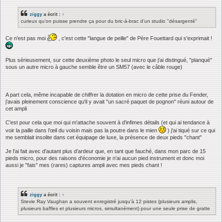
ziggy
a écrit :
↑
curieux qu'on puisse prendre ça pour du bric-à-brac d'un studio "désargenté"
Ce n'est pas moi
, c'est cette "langue de peille" de Père Fouettard qui s'exprimait !
Plus sérieusement, sur cette deuxième photo le seul micro que j'ai distingué, "planqué"
sous un autre micro à gauche semble être un SM57 (avec le câble rouge)
A part cela, même incapable de chiffrer la dotation en micro de cette prise du Fender,
j'avais pleinement conscience qu'il y avait "un sacré paquet de pognon" réuni autour de
cet ampli
C'est pour cela que moi qui m'attache souvent à d'infimes détails (et qui ai tendance à
voir la paille dans l’œil du voisin mais pas la poutre dans le mien
) j'ai tiqué sur ce qui
me semblait insolite dans cet équipage de luxe, la présence de deux pieds "chant"
Je l'ai fait avec d'autant plus d'ardeur que, en tant que fauché, dans mon parc de 15
pieds micro, pour des raisons d'économie je n'ai aucun pied instrument et donc moi
aussi je "fais" mes (rares) captures ampli avec mes pieds chant !
ziggy
a écrit :
↑
Stevie Ray Vaughan a souvent enregistré jusqu'à 12 pistes (plusieurs amplis,
plusieurs baffles et plusieurs micros, simultanément) pour une seule prise de gratte