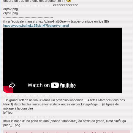
encore un truc de studio désargenté...hihi !!
------------------------------------------>>>>>>>>>>>>>>
clips2.png
clips1.png
------------------------------------------
il y a l'équivalent aussi chez Adam-Hall/Gravity (super-pratique en live !!!!)
https://youtu.be/noLz2EcjsIM?feature=shared
------------------------------------------
...le grand Jeff en action, ici dans un petit club londonien ... 4 têtes Marshall (tous des
Plexi !) deux baffles sur scènes et deux autres en backstage/loge.... (6 lignes de
mixage à la console)
jeff.jpg
------------------------------------------
mais la base d'une prise de son (disons "standard") de baffle de gratte, c'est plutôt ça...
prise_1.png