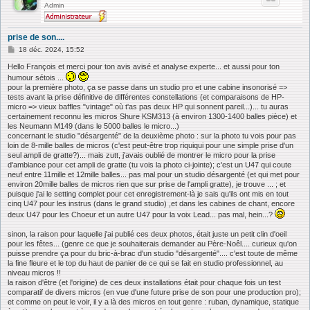
Admin
prise de son....
M
18 déc. 2024, 15:52
e
s
Hello François et merci pour ton avis avisé et analyse experte... et aussi pour ton
s
humour sétois ...
a
pour la première photo, ça se passe dans un studio pro et une cabine insonorisé =>
g
tests avant la prise définitive de différentes constellations (et comparaisons de HP-
e
micro => vieux baffles "vintage" où t'as pas deux HP qui sonnent pareil...)... tu auras
certainement reconnu les micros Shure KSM313 (à environ 1300-1400 balles pièce) et
les Neumann M149 (dans le 5000 balles le micro...)
concernant le studio "désargenté" de la deuxième photo : sur la photo tu vois pour pas
loin de 8-mille balles de micros (c'est peut-être trop riquiqui pour une simple prise d'un
seul ampli de gratte?)... mais zutt, j'avais oublié de montrer le micro pour la prise
d'ambiance pour cet ampli de gratte (tu vois la photo ci-jointe); c'est un U47 qui coute
neuf entre 11mille et 12mille balles... pas mal pour un studio désargenté (et qui met pour
environ 20mille balles de micros rien que sur prise de l'ampli gratte), je trouve ... ; et
puisque j'ai le setting complet pour cet enregistrement-là je sais qu'ils ont mis en tout
cinq U47 pour les instrus (dans le grand studio) ,et dans les cabines de chant, encore
deux U47 pour les Choeur et un autre U47 pour la voix Lead... pas mal, hein...?
sinon, la raison pour laquelle j'ai publié ces deux photos, était juste un petit clin d'oeil
pour les fêtes... (genre ce que je souhaiterais demander au Père-Noêl.... curieux qu'on
puisse prendre ça pour du bric-à-brac d'un studio "désargenté".... c'est toute de même
la fine fleure et le top du haut de panier de ce qui se fait en studio professionnel, au
niveau micros !!
la raison d'être (et l'origine) de ces deux installations était pour chaque fois un test
comparatif de divers micros (en vue d'une future prise de son pour une production pro);
et comme on peut le voir, il y a là des micros en tout genre : ruban, dynamique, statique