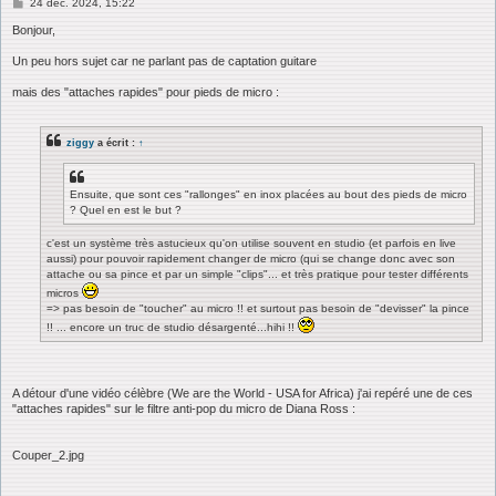
M
24 déc. 2024, 15:22
e
s
Bonjour,
s
a
Un peu hors sujet car ne parlant pas de captation guitare
g
e
mais des "attaches rapides" pour pieds de micro :
ziggy
a écrit :
↑
Ensuite, que sont ces "rallonges" en inox placées au bout des pieds de micro
? Quel en est le but ?
c'est un système très astucieux qu'on utilise souvent en studio (et parfois en live
aussi) pour pouvoir rapidement changer de micro (qui se change donc avec son
attache ou sa pince et par un simple "clips"... et très pratique pour tester différents
micros
=> pas besoin de "toucher" au micro !! et surtout pas besoin de "devisser" la pince
!! ... encore un truc de studio désargenté...hihi !!
A détour d'une vidéo célèbre (We are the World - USA for Africa) j'ai repéré une de ces
"attaches rapides" sur le filtre anti-pop du micro de Diana Ross :
Couper_2.jpg