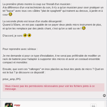
La première photo montre à coup sur l'install d'un musicien :
A la différence d'un vrai technicien du son, il n'y a qu'un musicien pour oser pratiquer un
tel "bazar" avec tous ces câbles "plat de spaghetti" qui trainent au dessus, à jardin et à
cour
La seconde photo est issue d'un studio désargenté :
Quand à 50ans, on est pas capable de se payer deux pieds micro instrument de plus,
et qu'on les remplace par des pieds chant, c'est qu'on a raté sa vie !
D'accord, je sors
Pour reprendre avec sérieux :
Je me demande si pour ce type d'installation, il ne serai pas préférable de modifier un
rack de batterie pour l'adapter à supporter des micros et avoir un costaud ensemble
compact et monobloc
Ensuite, que sont ces "rallonges" en inox placées au bout des pieds de micro ? Quel en
est le but ? je découvre ce dispositif :
prise_amp.JPG
Vous n’avez pas les permissions nécessaires pour voir les fichiers joints à ce
message.
ziggy