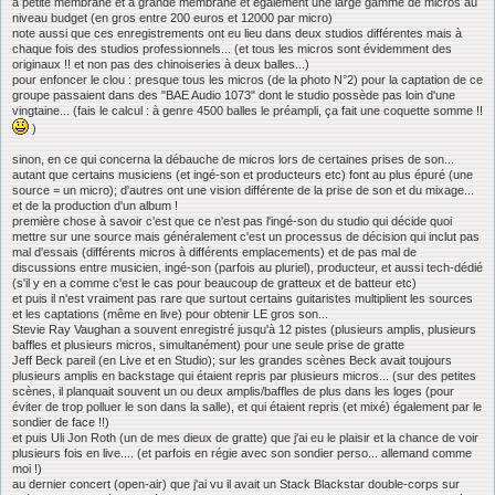
à petite membrane et à grande membrane et également une large gamme de micros au
niveau budget (en gros entre 200 euros et 12000 par micro)
note aussi que ces enregistrements ont eu lieu dans deux studios différentes mais à
chaque fois des studios professionnels... (et tous les micros sont évidemment des
originaux !! et non pas des chinoiseries à deux balles...)
pour enfoncer le clou : presque tous les micros (de la photo N°2) pour la captation de ce
groupe passaient dans des "BAE Audio 1073" dont le studio possède pas loin d'une
vingtaine... (fais le calcul : à genre 4500 balles le préampli, ça fait une coquette somme !!
)
sinon, en ce qui concerna la débauche de micros lors de certaines prises de son...
autant que certains musiciens (et ingé-son et producteurs etc) font au plus épuré (une
source = un micro); d'autres ont une vision différente de la prise de son et du mixage...
et de la production d'un album !
première chose à savoir c'est que ce n'est pas l'ingé-son du studio qui décide quoi
mettre sur une source mais généralement c'est un processus de décision qui inclut pas
mal d'essais (différents micros à différents emplacements) et de pas mal de
discussions entre musicien, ingé-son (parfois au pluriel), producteur, et aussi tech-dédié
(s'il y en a comme c'est le cas pour beaucoup de gratteux et de batteur etc)
et puis il n'est vraiment pas rare que surtout certains guitaristes multiplient les sources
et les captations (même en live) pour obtenir LE gros son...
Stevie Ray Vaughan a souvent enregistré jusqu'à 12 pistes (plusieurs amplis, plusieurs
baffles et plusieurs micros, simultanément) pour une seule prise de gratte
Jeff Beck pareil (en Live et en Studio); sur les grandes scènes Beck avait toujours
plusieurs amplis en backstage qui étaient repris par plusieurs micros... (sur des petites
scènes, il planquait souvent un ou deux amplis/baffles de plus dans les loges (pour
éviter de trop polluer le son dans la salle), et qui étaient repris (et mixé) également par le
sondier de face !!)
et puis Uli Jon Roth (un de mes dieux de gratte) que j'ai eu le plaisir et la chance de voir
plusieurs fois en live.... (et parfois en régie avec son sondier perso... allemand comme
moi !)
au dernier concert (open-air) que j'ai vu il avait un Stack Blackstar double-corps sur