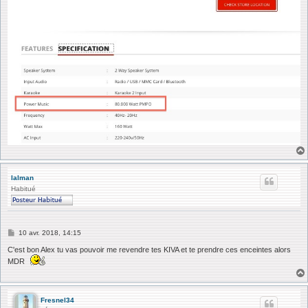
lalman
Habitué
M
10 avr. 2018, 14:15
e
s
C'est bon Alex tu vas pouvoir me revendre tes KIVA et te prendre ces enceintes alors
s
MDR
a
g
e
Fresnel34