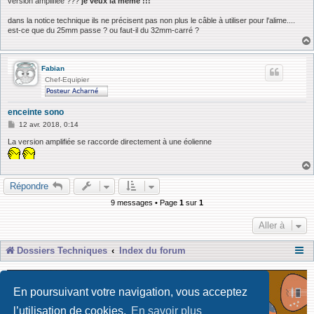
version amplifiée ???
je veux la même !!!
a
g
dans la notice technique ils ne précisent pas non plus le câble à utiliser pour l'alime....
e
est-ce que du 25mm passe ? ou faut-il du 32mm-carré ?
Fabian
Chef-Equipier
enceinte sono
M
12 avr. 2018, 0:14
e
s
La version amplifiée se raccorde directement à une éolienne
s
a
g
e
Répondre
9 messages • Page
1
sur
1
Aller à
Dossiers Techniques
Index du forum
En poursuivant votre navigation, vous acceptez
l’utilisation de cookies.
En savoir plus