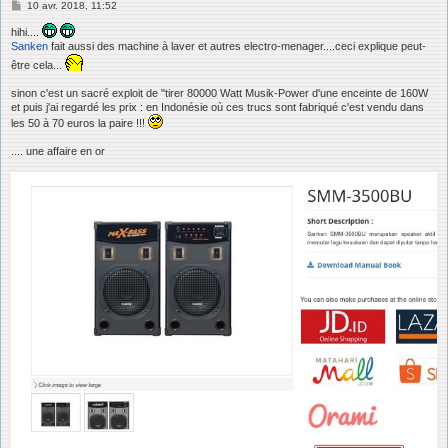
M
10 avr. 2018, 11:52
e
s
hihi....
s
Sanken
fait aussi des machine à laver et autres electro-menager....ceci explique peut-
a
être cela...
g
e
sinon c'est un sacré exploit de "tirer 80000 Watt Musik-Power d'une enceinte de 160W
et puis j'ai regardé les prix : en Indonésie où ces trucs sont fabriqué c'est vendu dans
les 50 à 70 euros la paire !!!
.... une affaire en or