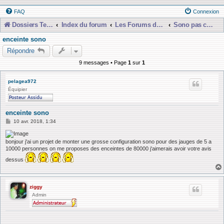
FAQ
Connexion
Dossiers Techniques
Index du forum
Les Forums de Discussions
Sono pas chère et presque gratuiiit !!
enceinte sono
Répondre
9 messages • Page
1
sur
1
pelagea972
Équipier
enceinte sono
M
10 avr. 2018, 1:34
e
s
s
bonjour j'ai un projet de monter une grosse configuration sono pour des jauges de 5 a
a
10000 personnes on me proposes des enceintes de 80000 j'aimerais avoir votre avis
g
e
dessus
ziggy
Admin