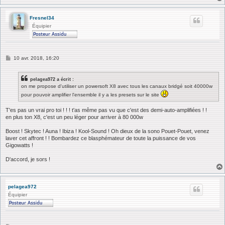
e
Fresnel34
Équipier
M
10 avr. 2018, 16:20
e
s
s
pelagea972 a écrit :
a
on me propose d'utiliser un powersoft X8 avec tous les canaux bridgé soit 40000w
g
e
pour pouvoir amplifier l'ensemble il y a les presets sur le site
T'es pas un vrai pro toi ! ! ! t'as même pas vu que c'est des demi-auto-amplifiées ! !
en plus ton X8, c'est un peu léger pour arriver à 80 000w
Boost ! Skytec ! Auna ! Ibiza ! Kool-Sound ! Oh dieux de la sono Pouet-Pouet, venez
laver cet affront ! ! Bombardez ce blasphémateur de toute la puissance de vos
Gigowatts !
D'accord, je sors !
pelagea972
Équipier