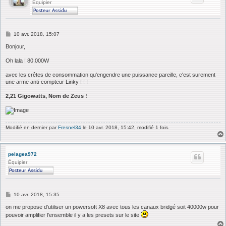
Équipier
M
10 avr. 2018, 15:07
e
s
Bonjour,
s
a
Oh lala ! 80.000W
g
e
avec les crêtes de consommation qu'engendre une puissance pareille, c'est surement
une arme anti-compteur Linky ! ! !
2,21 Gigowatts, Nom de Zeus !
Modifié en dernier par
Fresnel34
le 10 avr. 2018, 15:42, modifié 1 fois.
pelagea972
Équipier
M
10 avr. 2018, 15:35
e
s
on me propose d'utiliser un powersoft X8 avec tous les canaux bridgé soit 40000w pour
s
pouvoir amplifier l'ensemble il y a les presets sur le site
a
g