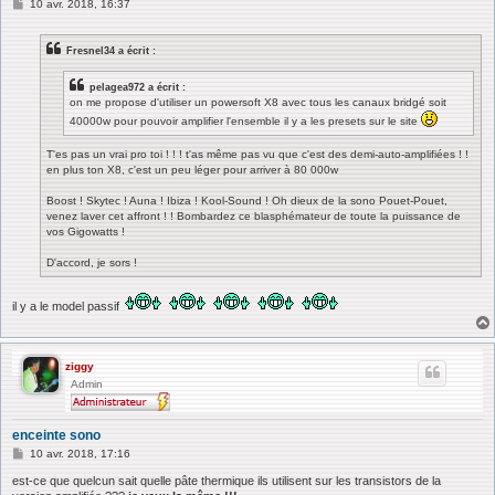
M
10 avr. 2018, 16:37
e
s
s
Fresnel34 a écrit :
a
g
e
pelagea972 a écrit :
on me propose d'utiliser un powersoft X8 avec tous les canaux bridgé soit
40000w pour pouvoir amplifier l'ensemble il y a les presets sur le site
T'es pas un vrai pro toi ! ! ! t'as même pas vu que c'est des demi-auto-amplifiées ! !
en plus ton X8, c'est un peu léger pour arriver à 80 000w
Boost ! Skytec ! Auna ! Ibiza ! Kool-Sound ! Oh dieux de la sono Pouet-Pouet,
venez laver cet affront ! ! Bombardez ce blasphémateur de toute la puissance de
vos Gigowatts !
D'accord, je sors !
il y a le model passif
ziggy
Admin
enceinte sono
M
10 avr. 2018, 17:16
e
s
est-ce que quelcun sait quelle pâte thermique ils utilisent sur les transistors de la
s