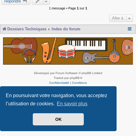
Répondre
1 message • Page
1
sur
1
Aller à
Dossiers Techniques
Index du forum
Développé par Forum Software © phpBB Limited
Traduit par phpBB-fr
Confidentialité
|
Conditions
En poursuivant votre navigation, vous acceptez
l’utilisation de cookies.
En savoir plus
OK