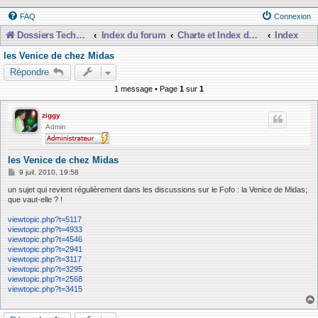
FAQ
Connexion
Dossiers Techniques
Index du forum
Charte et Index du Forum
Index
les Venice de chez Midas
Répondre
1 message • Page
1
sur
1
ziggy
Admin
les Venice de chez Midas
M
9 juil. 2010, 19:58
e
s
un sujet qui revient régulièrement dans les discussions sur le Fofo : la Venice de Midas;
s
que vaut-elle ? !
a
g
viewtopic.php?t=5117
e
viewtopic.php?t=4933
viewtopic.php?t=4546
viewtopic.php?t=2941
viewtopic.php?t=3117
viewtopic.php?t=3295
viewtopic.php?t=2568
viewtopic.php?t=3415