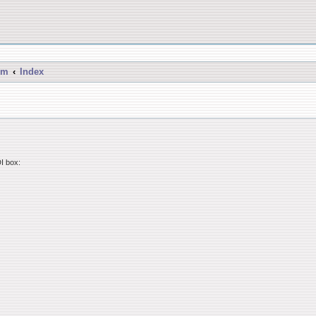
um
Index
DI box: