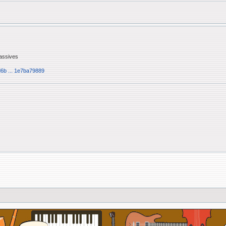
passives
6b ... 1e7ba79889