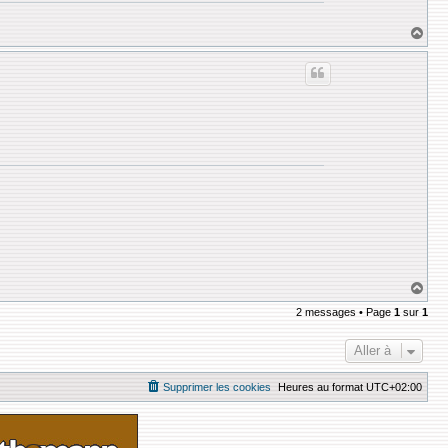
H
a
u
t
H
a
2 messages • Page
1
sur
1
u
t
Aller à
Supprimer les cookies
Heures au format
UTC+02:00