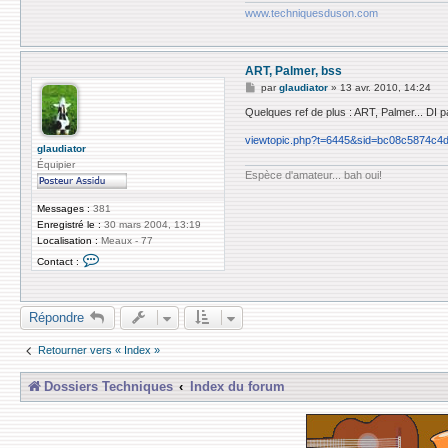
G
www.techniquesduson.com
l
o
b
e
ART, Palmer, bss
M
par
glaudiator
»
13 avr. 2010, 14:24
e
s
Quelques ref de plus : ART, Palmer... DI 
s
a
viewtopic.php?t=6445&sid=bc08c5874c4d
g
glaudiator
e
Équipier
Espèce d'amateur... bah oui!
Messages :
381
Enregistré le :
30 mars 2004, 13:19
Localisation :
Meaux - 77
C
Contact :
o
n
t
a
Répondre
c
t
e
Retourner vers « Index »
r
g
l
Dossiers Techniques
Index du forum
a
u
d
i
a
t