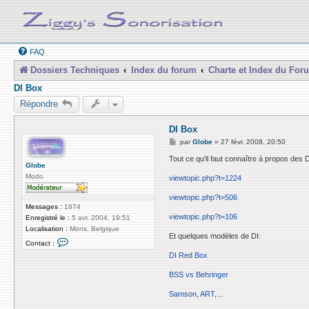
FAQ
Dossiers Techniques
Index du forum
Charte et Index du For
DI Box
Répondre
DI Box
M
par
Globe
»
27 févr. 2008, 20:50
e
s
Tout ce qu'il faut connaître à propos des 
Globe
s
a
Modo
viewtopic.php?t=1224
g
e
viewtopic.php?t=506
Messages :
1874
viewtopic.php?t=106
Enregistré le :
5 avr. 2004, 19:51
Localisation :
Mons, Belgique
Et quelques modèles de DI:
C
Contact :
o
DI Red Box
n
t
a
BSS vs Behringer
c
t
Samson, ART,...
e
r