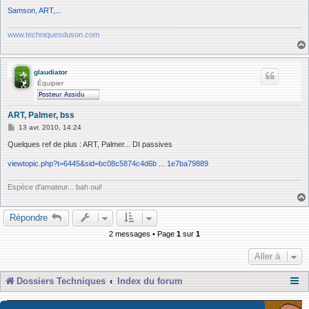
Samson, ART,...
www.techniquesduson.com
glaudiator
Équipier
ART, Palmer, bss
M
13 avr. 2010, 14:24
e
s
Quelques ref de plus : ART, Palmer... DI passives
s
a
viewtopic.php?t=6445&sid=bc08c5874c4d6b ... 1e7ba79889
g
e
Espèce d'amateur... bah oui!
Répondre
2 messages • Page
1
sur
1
Aller à
Dossiers Techniques
Index du forum