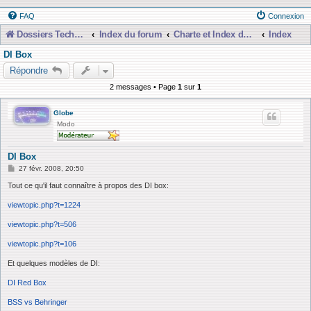
FAQ
Connexion
Dossiers Techniques
Index du forum
Charte et Index du Forum
Index
DI Box
Répondre
2 messages • Page
1
sur
1
Globe
Modo
DI Box
M
27 févr. 2008, 20:50
e
s
Tout ce qu'il faut connaître à propos des DI box:
s
a
viewtopic.php?t=1224
g
e
viewtopic.php?t=506
viewtopic.php?t=106
Et quelques modèles de DI:
DI Red Box
BSS vs Behringer