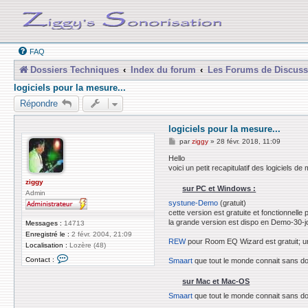
FAQ
Dossiers Techniques
Index du forum
Les Forums de Discuss
logiciels pour la mesure...
Répondre
logiciels pour la mesure...
M
par
ziggy
»
28 févr. 2018, 11:09
e
s
Hello
s
voici un petit recapitulatif des logiciels d
a
g
ziggy
sur PC et Windows :
e
Admin
systune-Demo
(gratuit)
cette version est gratuite et fonctionnelle
la grande version est dispo en Demo-30-jo
Messages :
14713
Enregistré le :
2 févr. 2004, 21:09
REW
pour Room EQ Wizard est gratuit; un l
Localisation :
Lozère (48)
C
Contact :
Smaart
que tout le monde connait sans dou
o
n
t
sur Mac et Mac-OS
a
Smaart
que tout le monde connait sans dou
c
t