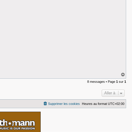
H
a
8 messages • Page
1
sur
1
u
t
Aller à
Supprimer les cookies
Heures au format
UTC+02:00