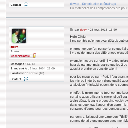
C
dowap - Sonorisation et éclairage
Contact :
o
Du matériel et des compétences pro pour 
n
t
a
c
t
e
M
par
ziggy
»
28 févr. 2018, 13:56
r
e
s
s
Hello Olivier
a
s
il me semble qu'on en avait déjà discuté su
b
a
o
g
ziggy
l
en gros, ce que j'en pense (et ce que j'ai 
e
Admin
il y a évidemment des différences c'est sûr 
exemple mesure sur ordi : il y a des micr
Messages :
14713
haut de gamme; mais est-ce que les 2 ou 3
aussi à prendre en considération !
Enregistré le :
2 févr. 2004, 21:09
Localisation :
Lozère (48)
pour les mesures sur I-Pad; il faut avant t
C
Contact :
les micros intégrés sont d'une qualité as
o
n
analogique (minijack) et sont donc soumis
t
a
en effet, le micro interne (tout comme la s
c
certains apps utilisent le micro tel qu'il 
t
à-dire désactivent le processing Apple) ava
e
dans les deux cas l'apport d'un autre micro
r
z
centaines d'euros pour des composants q
i
g
par contre, j'ai aussi une carte son (RM
g
comme de faire une mesure avec mon Macboo
y