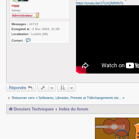
a
https://youtu.be/J7UzQM9XbTs
g
ziggy
e
Admin
Messages :
14713
Enregistré le :
2 févr. 2004, 21:09
Localisation :
Lozère (48)
C
Contact :
o
n
t
a
c
t
e
r
z
i
g
g
Répondre
y
Retourner vers « Softwares, Libraries, Presets et Téléchargements etc... »
Dossiers Techniques
Index du forum