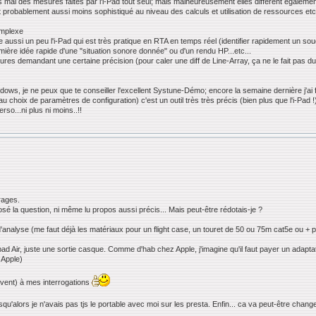
al des mesures faites par l'i-Pad tout seul; mais malheureusement elles diffèrent également
et probablement aussi moins sophistiqué au niveau des calculs et utilisation de ressources etc
omplexe
 aussi un peu l'i-Pad qui est très pratique en RTA en temps réel (identifier rapidement un sou
première idée rapide d'une "situation sonore donnée" ou d'un rendu HP...etc...
sures demandant une certaine précision (pour caler une diff de Line-Array, ça ne le fait pas du
ndows, je ne peux que te conseiller l'excellent Systune-Démo; encore la semaine dernière j'ai
au choix de paramètres de configuration) c'est un outil très très précis (bien plus que l'i-Pad !
so...ni plus ni moins..!!
rages.
sé la question, ni même lu propos aussi précis... Mais peut-être rédotais-je ?
analyse (me faut déjà les matériaux pour un flight case, un touret de 50 ou 75m cat5e ou + p
Ipad Air, juste une sortie casque. Comme d'hab chez Apple, j'imagine qu'il faut payer un adapt
 Apple)
ent) à mes interrogations
squ'alors je n'avais pas tjs le portable avec moi sur les presta. Enfin... ca va peut-être cha