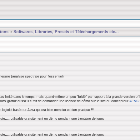
ions
Softwares, Libraries, Presets et Téléchargements etc...
e mesure (analyse spectrale pour l'essentiel)
 pas limité dans le temps; mais quand-même un peu "bridé" par rapport à la grande version offic
urs-gratuit aussi; il suffit de demander une licence de démo sur le site du concepteur
AFMG
ogiciel basé sur Java qui est bien complet et bien pratique !!!
te....; utilisable gratuitement en démo pendant une trentaine de jours
te....; utilisable gratuitement en démo pendant une trentaine de jours