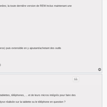
nées; la toute dernière version de REW inclus maintenant une
uros) puis extensible en y ajoutant/achetant des outils
)
H
a
u
t
ablettes, téléphones, ... et de leurs micros intégrés pour faire des
alyse réalisée sur la tablette ou le téléphone en question ?