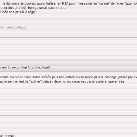
 je me dis que si je pouvais aussi l'utiliser en RTA pour m'essayer au "calage" de faces (attentio
cour des grands), ben ça serait pas perdu...
 idée des dBs à la régie...
les petits budgets.
 entrée micro (trop forts chez Apple)...
ints qui prend : une sortie stéréo plus une entrée micro mono plus le blindage (utilisé par ex
qui te permettent de "splitter" cela en deux fiches séparées : une sortie et une entrée
 pas pensé !