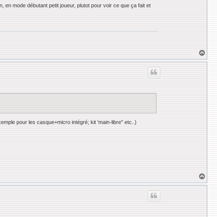
n, en mode débutant petit joueur, plutot pour voir ce que ça fait et
H
a
u
t
emple pour les casque+micro intégré; kit 'main-libre" etc..)
H
a
u
t