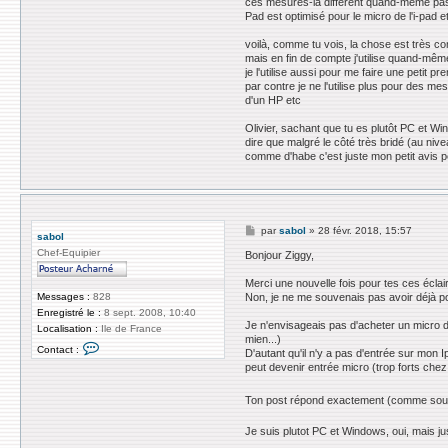
ces mesures-là diffèrent quand-même pas m
Pad est optimisé pour le micro de l'i-pad 
voilà, comme tu vois, la chose est très c
mais en fin de compte j'utilise quand-même
je l'utilise aussi pour me faire une petit 
par contre je ne l'utilise plus pour des me
d'un HP etc
Olivier, sachant que tu es plutôt PC et Wi
dire que malgré le côté très bridé (au nive
comme d'habe c'est juste mon petit avis per
M
par
sabol
»
28 févr. 2018, 15:57
sabol
e
Chef-Equipier
s
Bonjour Ziggy,
s
a
Merci une nouvelle fois pour tes ces éclai
g
Messages :
828
Non, je ne me souvenais pas avoir déjà po
e
Enregistré le :
8 sept. 2008, 10:40
Je n'envisageais pas d'acheter un micro d'
Localisation :
Ile de France
mien...)
C
Contact :
D'autant qu'il n'y a pas d'entrée sur mon 
o
peut devenir entrée micro (trop forts chez
n
t
a
Ton post répond exactement (comme souv
c
t
e
Je suis plutot PC et Windows, oui, mais ju
r