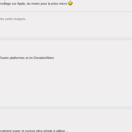
ersiflage sur Apple, du moins pour la prise micro
les petits budgets.
Toutes platformes et en DonationWare
raiment super et surtout ultra-simple à utiliser....