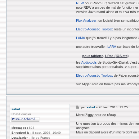
e
REW
pour Room EQ Wizard est gratuit; un l
r
note REW a un peu de mal de fonctionner 
z
version Java stand-alone et tout va très 
i
g
Flux Analyser
, un logiciel bien sympathiq
g
y
Electro Acoustic Toolbox
reste un incontour
LAMA
que j'ai trouvé il y a pas longtemps
une autre trouvaille :
LARA
sur base de log
pour tablette, I-Pad (iOS etc)
les
Audiotools
de Studio-Six-Digital; c'est 
supplémentaires personnalisés -> super!
Electro Acoustic Toolbox
de Faberacoustica
sur l'App-Store on trouve pas mal d'analy
M
par
sabol
»
28 févr. 2018, 13:25
sabol
e
Chef-Equipier
s
Merci Ziggy pour ce récap.
s
a
Une question à propos des micros de mesures
g
Messages :
828
analyses.
e
Mais on dépend alors d'un micro dont on ne c
Enregistré le :
8 sept. 2008, 10:40
Localisation :
Ile de France