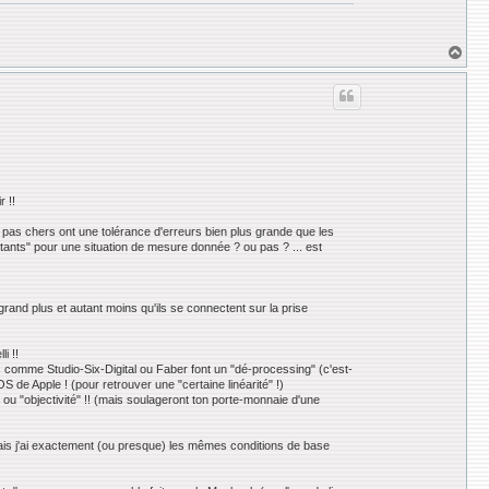
H
a
u
t
r !!
s pas chers ont une tolérance d'erreurs bien plus grande que les
ants" pour une situation de mesure donnée ? ou pas ? ... est
rand plus et autant moins qu'ils se connectent sur la prise
i !!
utres comme Studio-Six-Digital ou Faber font un "dé-processing" (c'est-
S de Apple ! (pour retrouver une "certaine linéarité" !)
" ou "objectivité" !! (mais soulageront ton porte-monnaie d'une
ais j'ai exactement (ou presque) les mêmes conditions de base