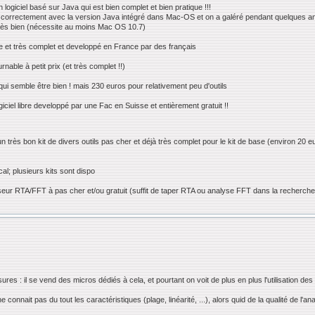
ogiciel basé sur Java qui est bien complet et bien pratique !!!
correctement avec la version Java intégré dans Mac-OS et on a galéré pendant quelques an
très bien (nécessite au moins Mac OS 10.7)
ue et très complet et developpé en France par des français
nable à petit prix (et très complet !!)
 qui semble être bien ! mais 230 euros pour relativement peu d'outils
iciel libre developpé par une Fac en Suisse et entièrement gratuit !!
un très bon kit de divers outils pas cher et déjà très complet pour le kit de base (environ 20 e
l; plusieurs kits sont dispo
seur RTA/FFT à pas cher et/ou gratuit (suffit de taper RTA ou analyse FFT dans la recherche
 : il se vend des micros dédiés à cela, et pourtant on voit de plus en plus l'utilisation des t
onnait pas du tout les caractéristiques (plage, linéarité, ...), alors quid de la qualité de l'an