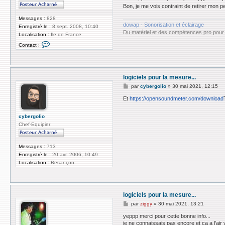
i
s
Bon, je me vois contraint de retirer mon p
g
a
g
g
Messages :
828
y
e
dowap - Sonorisation et éclairage
Enregistré le :
8 sept. 2008, 10:40
Du matériel et des compétences pro pour 
Localisation :
Ile de France
C
Contact :
o
n
t
a
c
logiciels pour la mesure...
t
e
M
par
cybergolio
»
30 mai 2021, 12:15
r
e
s
s
Et
https://opensoundmeter.com/download
a
s
b
a
o
g
cybergolio
l
e
Chef-Equipier
Messages :
713
Enregistré le :
20 avr. 2006, 10:49
Localisation :
Besançon
logiciels pour la mesure...
M
par
ziggy
»
30 mai 2021, 13:21
e
s
yeppp merci pour cette bonne info...
s
je ne connaissais pas encore et ça a l'air v