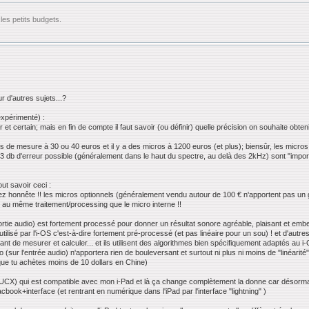
les petits budgets.
r d'autres sujets...?
expérimenté) :
et certain; mais en fin de compte il faut savoir (ou définir) quelle précision on souhaite obteni
os de mesure à 30 ou 40 euros et il y a des micros à 1200 euros (et plus); biensûr, les micro
 db d'erreur possible (généralement dans le haut du spectre, au delà des 2kHz) sont "import
out savoir ceci :
sez honnête !! les micros optionnels (généralement vendu autour de 100 € n'apportent pas un g
 au même traitement/processing que le micro interne !!
ortie audio) est fortement processé pour donner un résultat sonore agréable, plaisant et embell
est utilisé par l'i-OS c'est-à-dire fortement pré-processé (et pas linéaire pour un sou) ! et d'a
nt de mesurer et calculer... et ils utilisent des algorithmes bien spécifiquement adaptés au i-O
 (sur l'entrée audio) n'apportera rien de bouleversant et surtout ni plus ni moins de "linéarité
ue tu achètes moins de 10 dollars en Chine)
E UCX) qui est compatible avec mon i-Pad et là ça change complètement la donne car désorm
k+interface (et rentrant en numérique dans l'iPad par l'interface "lightning" )