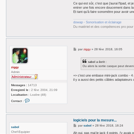
s
Ce qui est sûr, c'est que j'aurai l'Ipad, et
a
entrer une fois encore doucement dans la 
b
Et tant qu'à faire sonomètre pour avoir une
o
l
dowap - Sonorisation et éclairage
Du matériel et des compétences pro pour 
M
par
ziggy
»
28 févr. 2018, 16:05
e
s
s
sabol a écrit :
a
Ou alors la sortie casque peut devenir
g
ziggy
e
Admin
=> c'est une embase mini-jack combo - 4 po
il y a aussi des petits câbles adaptateurs 
Messages :
14713
Enregistré le :
2 févr. 2004, 21:09
Localisation :
Lozère (48)
C
Contact :
o
n
t
a
c
logiciels pour la mesure...
t
e
M
par
sabol
»
28 févr. 2018, 16:24
sabol
r
e
z
Chef-Equipier
s
Ah oui, pas mal le jack 4 points, j'y avais