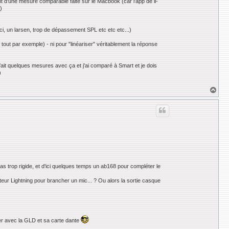
 d'une mesure comparable faite sur le Macbook (car l'app de li-
)
ci, un larsen, trop de dépassement SPL etc etc etc...)
 tout par exemple) - ni pour "linéariser" véritablement la réponse
 fait quelques mesures avec ça et j'ai comparé à Smart et je dois
)
H
a
u
t
as trop rigide, et d'ici quelques temps un ab168 pour compléter le
ateur Lightning pour brancher un mic... ? Ou alors la sortie casque
nger avec la GLD et sa carte dante