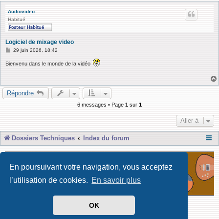
Audiovideo
Habitué
Logiciel de mixage video
M
29 juin 2026, 18:42
e
s
Bienvenu dans le monde de la vidéo
s
a
g
e
Répondre
6 messages • Page
1
sur
1
Aller à
Dossiers Techniques
Index du forum
En poursuivant votre navigation, vous acceptez
l’utilisation de cookies.
En savoir plus
OK
Développé par Forum Software © phpBB Limited
Traduit par phpBB-fr