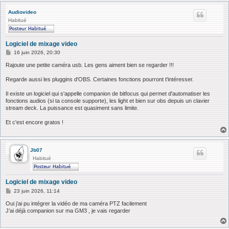
Audiovideo
Habitué
Logiciel de mixage video
M
16 juin 2026, 20:30
e
s
Rajoute une petite caméra usb. Les gens aiment bien se regarder !!!
s
a
Regarde aussi les pluggins d'OBS. Certaines fonctions pourront t'intéresser.
g
e
Il existe un logiciel qui s'appelle companion de bitfocus qui permet d'automatiser les
fonctions audios (si ta console supporte), les light et bien sur obs depuis un clavier
stream deck. La puissance est quasiment sans limite.
Et c'est encore gratos !
Jb07
Habitué
Logiciel de mixage video
M
23 juin 2026, 11:14
e
s
Oui j’ai pu intégrer la vidéo de ma caméra PTZ facilement
s
J’ai déjà companion sur ma GM3 , je vais regarder
a
g
e