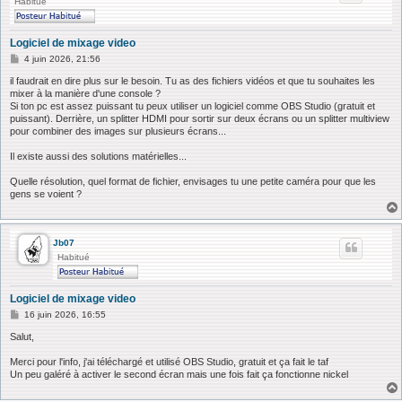
Habitué
Logiciel de mixage video
M
4 juin 2026, 21:56
e
s
il faudrait en dire plus sur le besoin. Tu as des fichiers vidéos et que tu souhaites les
s
mixer à la manière d'une console ?
a
Si ton pc est assez puissant tu peux utiliser un logiciel comme OBS Studio (gratuit et
g
puissant). Derrière, un splitter HDMI pour sortir sur deux écrans ou un splitter multiview
e
pour combiner des images sur plusieurs écrans...
Il existe aussi des solutions matérielles...
Quelle résolution, quel format de fichier, envisages tu une petite caméra pour que les
gens se voient ?
Jb07
Habitué
Logiciel de mixage video
M
16 juin 2026, 16:55
e
s
Salut,
s
a
Merci pour l'info, j'ai téléchargé et utilisé OBS Studio, gratuit et ça fait le taf
g
Un peu galéré à activer le second écran mais une fois fait ça fonctionne nickel
e