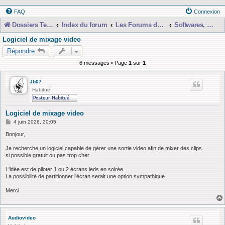
FAQ
Connexion
Dossiers Techniques
Index du forum
Les Forums de Discussions
Softwares, Libraries, Presets et Téléchargements etc...
Logiciel de mixage video
Répondre
6 messages • Page
1
sur
1
Jb07
Habitué
Logiciel de mixage video
M
4 juin 2026, 20:05
e
s
Bonjour,
s
a
Je recherche un logiciel capable de gérer une sortie video afin de mixer des clips.
g
si possible gratuit ou pas trop cher
e
L'idée est de piloter 1 ou 2 écrans leds en soirée
La possibilité de partitionner l’écran serait une option sympathique
Merci.
Audiovideo