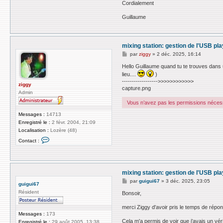
Cordialement
Guillaume
mixing station: gestion de l'USB pl
M
par
ziggy
»
2 déc. 2025, 16:14
e
s
Hello Guillaume quand tu te trouves dans un
s
lieu....
)
a
------------------>>>>>>>>>>>>
g
ziggy
capture.png
e
Admin
Vous n’avez pas les permissions nécessa
Messages :
14713
Enregistré le :
2 févr. 2004, 21:09
Localisation :
Lozère (48)
C
Contact :
o
n
t
a
c
mixing station: gestion de l'USB pl
t
e
M
par
guigui67
»
3 déc. 2025, 23:05
guigui67
r
e
z
Résident
s
Bonsoir,
i
s
g
a
merci Ziggy d'avoir pris le temps de rép
g
g
Messages :
173
y
e
Cela m'a permis de voir que j'avais un vér
Enregistré le :
29 août 2005, 13:38