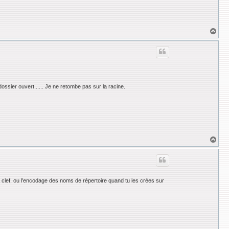
H
a
u
t
dossier ouvert...... Je ne retombe pas sur la racine.
H
a
u
t
la clef, ou l'encodage des noms de répertoire quand tu les crées sur