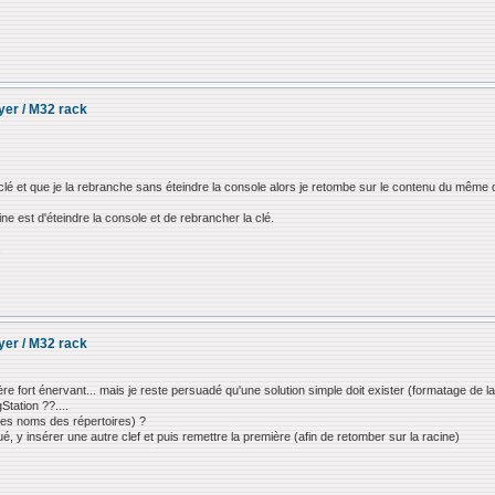
ayer / M32 rack
la clé et que je la rebranche sans éteindre la console alors je retombe sur le contenu du même 
ne est d'éteindre la console et de rebrancher la clé.
.
ayer / M32 rack
ère fort énervant... mais je reste persuadé qu'une solution simple doit exister (formatage de 
Station ??....
mes noms des répertoires) ?
qué, y insérer une autre clef et puis remettre la première (afin de retomber sur la racine)