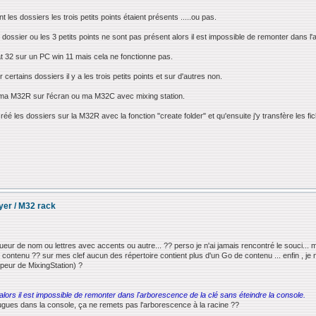
 les dossiers les trois petits points étaient présents .....ou pas.
 dossier ou les 3 petits points ne sont pas présent alors il est impossible de remonter dans l
at 32 sur un PC win 11 mais cela ne fonctionne pas.
ertains dossiers il y a les trois petits points et sur d'autres non.
r ma M32R sur l'écran ou ma M32C avec mixing station.
créé les dossiers sur la M32R avec la fonction "create folder" et qu'ensuite j'y transfère les fic
ayer / M32 rack
eur de nom ou lettres avec accents ou autre... ?? perso je n'ai jamais rencontré le souci... ma
u contenu ?? sur mes clef aucun des répertoire contient plus d'un Go de contenu ... enfin , je n
ppeur de MixingStation) ?
 alors il est impossible de remonter dans l'arborescence de la clé sans éteindre la console.
eplugues dans la console, ça ne remets pas l'arborescence à la racine ??