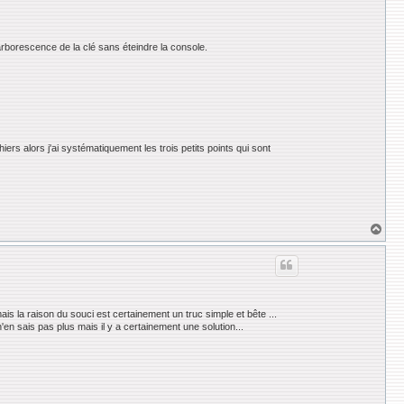
'arborescence de la clé sans éteindre la console.
hiers alors j'ai systématiquement les trois petits points qui sont
H
a
u
t
is la raison du souci est certainement un truc simple et bête ...
'en sais pas plus mais il y a certainement une solution...