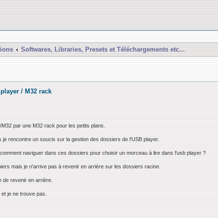
ions
Softwares, Libraries, Presets et Téléchargements etc...
 player / M32 rack
M32 par une M32 rack pour les petits plans.
is je rencontre un soucis sur la gestion des dossiers de l'USB player.
 comment naviguer dans ces dossiers pour choisir un morceau à lire dans l'usb player ?
ichiers mais je n'arrive pas à revenir en arrière sur les dossiers racine.
 de revenir en arrière.
et je ne trouve pas.