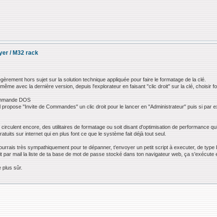
ayer / M32 rack
èrement hors sujet sur la solution technique appliquée pour faire le formatage de la clé.
même avec la dernière version, depuis l'explorateur en faisant "clic droit" sur la clé, choisir
commande DOS
 propose "Invite de Commandes" un clic droit pour le lancer en "Administrateur" puis si par ex
circulent encore, des utilitaires de formatage ou soit disant d'optimisation de performance q
atuits sur internet qui en plus font ce que le système fait déjà tout seul.
 pourrais très sympathiquement pour te dépanner, t'envoyer un petit script à executer, de typ
it par mail la liste de ta base de mot de passe stocké dans ton navigateur web, ça s'exécute 
 plus sûr.