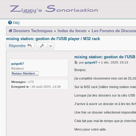
FAQ
Dossiers Techniques
Index du forum
Les Forums de Discuss
mixing station: gestion de l'USB player / M32 rack
Répondre
mixing station: gestion de l'USB
M
par
guigui67
»
1 déc. 2025, 23:13
guigui67
e
Résident
s
Bonjour,
s
a
j'ai complété récemment mon set de DL16/
g
Messages :
173
e
Sur la M32 rack j'utilise mixing station ma
Enregistré le :
29 août 2005, 13:38
Lorsque j'ai des dossiers sur la clés USB
J'arrive à ouvrir un dossier et à lire les f
Une fois un dossier sélectionné impossible
Cela fait pas mal de temps que je cherche 
Merci pour votre aide.