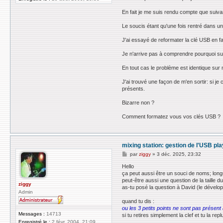
En fait je me suis rendu compte que suivant
Le soucis étant qu'une fois rentré dans un
J'ai essayé de reformater la clé USB en f
Je n'arrive pas à comprendre pourquoi sur c
En tout cas le problème est identique su
J'ai trouvé une façon de m'en sortir: si je 
présents.
Bizarre non ?
Comment formatez vous vos clés USB ?
mixing station: gestion de l'USB pl
M
par
ziggy
»
3 déc. 2025, 23:32
e
s
Hello
s
ça peut aussi être un souci de noms; longu
a
peut-être aussi une question de la taille d
g
ziggy
as-tu posé la question à David (le dévelo
e
Admin
quand tu dis :
ou les 3 petits points ne sont pas présent
Messages :
14713
si tu retires simplement la clef et tu la r
Enregistré le :
2 févr. 2004, 21:09