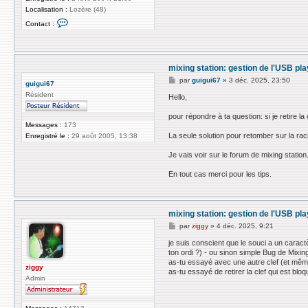
Localisation :
Lozère (48)
C
Contact :
o
n
t
a
c
mixing station: gestion de l'USB pl
t
e
M
par
guigui67
»
3 déc. 2025, 23:50
guigui67
r
e
z
Résident
s
Hello,
i
s
g
a
pour répondre à ta question: si je retire 
g
g
Messages :
173
y
e
La seule solution pour retomber sur la raci
Enregistré le :
29 août 2005, 13:38
Je vais voir sur le forum de mixing station
En tout cas merci pour les tips.
mixing station: gestion de l'USB pl
M
par
ziggy
»
4 déc. 2025, 9:21
e
s
je suis conscient que le souci a un caract
s
ton ordi ?) - ou sinon simple Bug de Mixing
a
as-tu essayé avec une autre clef (et mê
g
ziggy
as-tu essayé de retirer la clef qui est blo
e
Admin