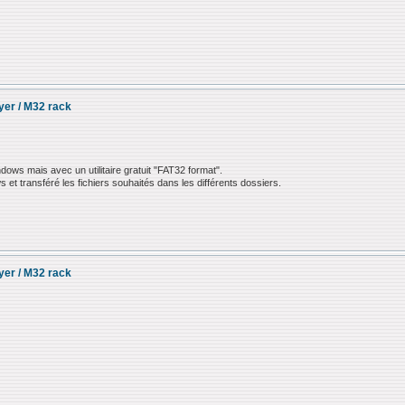
ayer / M32 rack
ndows mais avec un utilitaire gratuit "FAT32 format".
s et transféré les fichiers souhaités dans les différents dossiers.
ayer / M32 rack