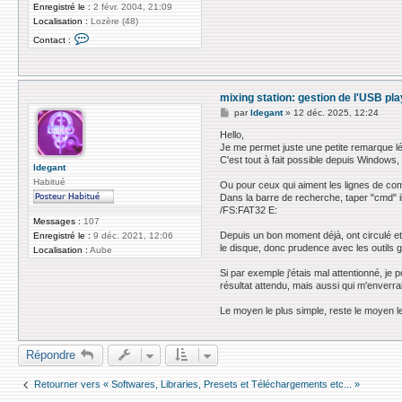
Enregistré le :
2 févr. 2004, 21:09
Localisation :
Lozère (48)
C
Contact :
o
n
t
a
c
mixing station: gestion de l'USB pl
t
e
M
par
ldegant
»
12 déc. 2025, 12:24
r
e
z
s
Hello,
i
s
Je me permet juste une petite remarque lég
g
a
C'est tout à fait possible depuis Windows, 
g
g
ldegant
y
e
Habitué
Ou pour ceux qui aiment les lignes de 
Dans la barre de recherche, taper "cmd" il
/FS:FAT32 E:
Messages :
107
Depuis un bon moment déjà, ont circulé et 
Enregistré le :
9 déc. 2021, 12:06
le disque, donc prudence avec les outils gr
Localisation :
Aube
Si par exemple j'étais mal attentionné, je
résultat attendu, mais aussi qui m'enverra
Le moyen le plus simple, reste le moyen le
Répondre
Retourner vers « Softwares, Libraries, Presets et Téléchargements etc... »