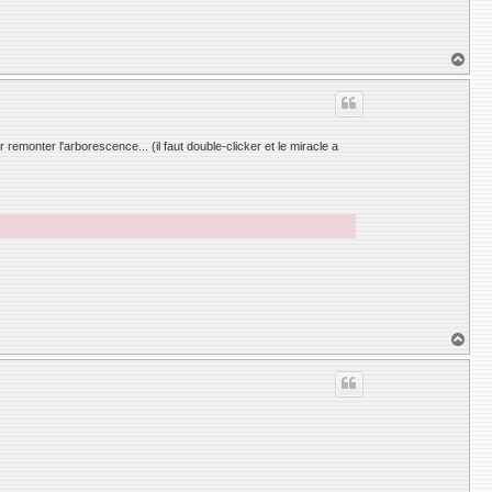
H
a
u
t
 remonter l'arborescence... (il faut double-clicker et le miracle a
H
a
u
t