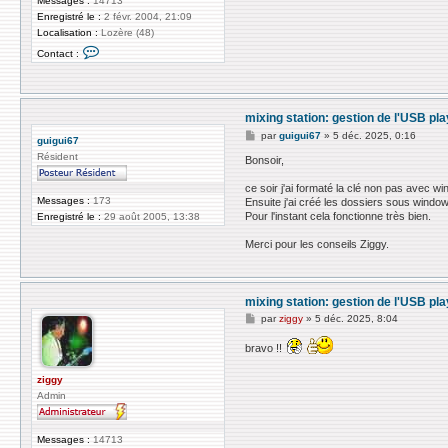
Messages :
14713
Enregistré le :
2 févr. 2004, 21:09
Localisation :
Lozère (48)
C
Contact :
o
n
t
a
c
mixing station: gestion de l'USB pl
t
e
M
par
guigui67
»
5 déc. 2025, 0:16
guigui67
r
e
z
Résident
s
Bonsoir,
i
s
g
a
ce soir j'ai formaté la clé non pas avec wi
g
g
Messages :
173
Ensuite j'ai créé les dossiers sous window
y
e
Pour l'instant cela fonctionne très bien.
Enregistré le :
29 août 2005, 13:38
Merci pour les conseils Ziggy.
mixing station: gestion de l'USB pl
M
par
ziggy
»
5 déc. 2025, 8:04
e
s
bravo !!
s
a
g
ziggy
e
Admin
Messages :
14713