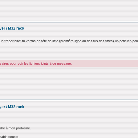
ayer / M32 rack
 "répertoire" tu verras en tête de liste (première ligne au dessus des titres) un petit lien pour
ires pour voir les fichiers joints à ce message.
ayer / M32 rack
ondre à mon problème.
itable soucis.