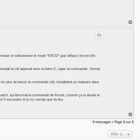
H
a
u
t
 formater et sélectionner le mode "FAT32" (par défaut c'est en 64)
emple la clé apparait avec la lettre E:, taper la commande : format
ui en plus de lancer la commande cité, installaient un malware dans
e batch, qui lancerait la commande de format, comme ça tu aurais le
en 5 secondes et tu n'y verrais que du feu.
H
a
9 messages • Page
1
sur
1
u
t
Aller à