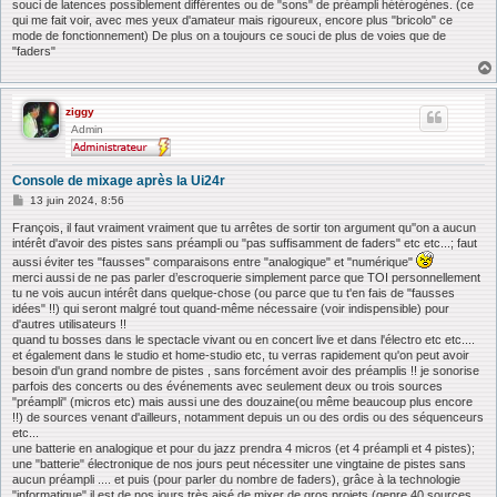
souci de latences possiblement différentes ou de "sons" de préampli hétérogènes. (ce
qui me fait voir, avec mes yeux d'amateur mais rigoureux, encore plus "bricolo" ce
mode de fonctionnement) De plus on a toujours ce souci de plus de voies que de
"faders"
ziggy
Admin
Console de mixage après la Ui24r
M
13 juin 2024, 8:56
e
s
François, il faut vraiment vraiment que tu arrêtes de sortir ton argument qu''on a aucun
s
intérêt d'avoir des pistes sans préampli ou "pas suffisamment de faders" etc etc...; faut
a
aussi éviter tes "fausses" comparaisons entre "analogique" et "numérique"
g
merci aussi de ne pas parler d’escroquerie simplement parce que TOI personnellement
e
tu ne vois aucun intérêt dans quelque-chose (ou parce que tu t'en fais de "fausses
idées" !!) qui seront malgré tout quand-même nécessaire (voir indispensible) pour
d'autres utilisateurs !!
quand tu bosses dans le spectacle vivant ou en concert live et dans l'électro etc etc....
et également dans le studio et home-studio etc, tu verras rapidement qu'on peut avoir
besoin d'un grand nombre de pistes , sans forcément avoir des préamplis !! je sonorise
parfois des concerts ou des événements avec seulement deux ou trois sources
"préampli" (micros etc) mais aussi une des douzaine(ou même beaucoup plus encore
!!) de sources venant d'ailleurs, notamment depuis un ou des ordis ou des séquenceurs
etc...
une batterie en analogique et pour du jazz prendra 4 micros (et 4 préampli et 4 pistes);
une "batterie" électronique de nos jours peut nécessiter une vingtaine de pistes sans
aucun préampli .... et puis (pour parler du nombre de faders), grâce à la technologie
"informatique" il est de nos jours très aisé de mixer de gros projets (genre 40 sources