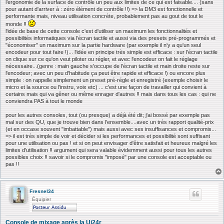
l’ergonomie de la surface de contrôle un peu aux limites de ce qui est faisable.... (sans
pour autant d'arriver à : zéro élément de contrôle !!) => la DM3 est fonctionnelle et
performante mais, niveau utilisation concrète, probablement pas au gout de tout le
monde !!
l'idée de base de cette console c'est d'utiliser un maximum les fonctionnalités et
possibilités informatiques via l’écran tactile et aussi via des presets pré-programmés et
"économiser" un maximum sur la partie hardware (par exemple il n'y a qu'un seul
encodeur pour tout faire !)... l'idée en principe très simple est efficace : sur l'écran tactile
on clique sur ce qu'on veut piloter ou régler, et avec l'encodeur on fait le réglage
nécessaire...(genre : main gauche s'occupe de l'écran tactile et main droite reste sur
l'encodeur; avec un peu d'habitude ça peut être rapide et efficace !) ou encore plus
simple : on rappelle simplement un preset pré-régle et enregistré (exemple choisir le
micro et la source ou l'instru, voix etc) ... c'est une façon de travailler qui convient à
certains mais qui va gêner ou même enrager d'autres !! mais dans tous les cas : qui ne
conviendra PAS à tout le monde
pour les autres consoles, tout (ou presque) a déjà été dit; j'ai bossé par exemple pas
mal sur des QU, que je trouve bien dans l'ensemble....avec un très rapport qualité-prix
(et en occase souvent "imbattable") mais aussi avec ses insuffisances et compromis...
=> il est très simple de voir et décider si les performances et possibilité sont suffisant
pour une utilisation ou pas ! et si on peut envisager d'être satisfait et heureux malgré les
limites d'utilisation !! argument qui sera valable évidemment aussi pour tous les autres
possibles choix !! savoir si le compromis "imposé" par une console est acceptable ou
pas !!
Fresnel34
Équipier
Console de mixage après la Ui24r