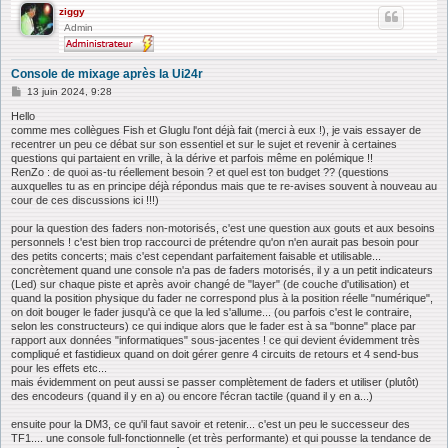
ziggy
Admin
Console de mixage après la Ui24r
M
13 juin 2024, 9:28
e
s
Hello
s
comme mes collègues Fish et Gluglu l'ont déjà fait (merci à eux !), je vais essayer de
a
recentrer un peu ce débat sur son essentiel et sur le sujet et revenir à certaines
g
questions qui partaient en vrille, à la dérive et parfois même en polémique !!
e
RenZo : de quoi as-tu réellement besoin ? et quel est ton budget ?? (questions
auxquelles tu as en principe déjà répondus mais que te re-avises souvent à nouveau au
cour de ces discussions ici !!!)
pour la question des faders non-motorisés, c'est une question aux gouts et aux besoins
personnels ! c'est bien trop raccourci de prétendre qu'on n'en aurait pas besoin pour
des petits concerts; mais c'est cependant parfaitement faisable et utilisable...
concrètement quand une console n'a pas de faders motorisés, il y a un petit indicateurs
(Led) sur chaque piste et après avoir changé de "layer" (de couche d'utilisation) et
quand la position physique du fader ne correspond plus à la position réelle "numérique",
on doit bouger le fader jusqu'à ce que la led s'allume... (ou parfois c'est le contraire,
selon les constructeurs) ce qui indique alors que le fader est à sa "bonne" place par
rapport aux données "informatiques" sous-jacentes ! ce qui devient évidemment très
compliqué et fastidieux quand on doit gérer genre 4 circuits de retours et 4 send-bus
pour les effets etc...
mais évidemment on peut aussi se passer complètement de faders et utiliser (plutôt)
des encodeurs (quand il y en a) ou encore l'écran tactile (quand il y en a...)
ensuite pour la DM3, ce qu'il faut savoir et retenir... c'est un peu le successeur des
TF1.... une console full-fonctionnelle (et très performante) et qui pousse la tendance de