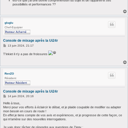
est-ce que j'ai une bonne compréhension du sujet et de l'appareil et ses
possibilités et performances ??
gluglu
Chef-Equipier
Console de mixage après la Ui24r
M
13 juin 2024, 21:17
e
s
T’inkiet il n’y a pas de froissures
s
a
g
e
RenZO
Résident
Console de mixage après la Ui24r
M
14 juin 2024, 20:16
e
s
Hello à tous,
s
Merci pour vos efforts à éclaircir le débat, et je plaide coupable de modifier ou adapter
a
mon besoin en cours de route !
g
En effet je tiens compte de vos avis et expériences, et je progresse de cette façon, ce
e
qui m'amène sur des nouvelles interrogations.
Je vais donc tâcher de répondre aux questions de Ziggy :