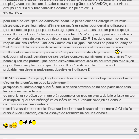
ou plus) avec un minimum de fader (notamment grâce aux VCA/DCA, et aux virtual-
groups et aussi aux fonctionnalités comme le Spill etc etc...)
etc etc etc...
pour l'idée de ces "pseudo-consoles" Zoom : je pense que ces enregistreurs multi-
pistes ont, certes, leur raison d'être et seront (très) utiles pour certains utilisateurs
(home-studio et pourquoi pas certains groupes etc) mais c'est pas un produit que je
conseillerai ici et pour l'utilisation que veut en faire RenZo et par rapport à ses critères
=> évolution vers du plus et du mieux à partir d'une UI24R !! et donc pour moi et par
rapport aux dits critères : exit ces Zooms etc Cie (que Fresnel34 en parle est okey et
"utile"; mais de là à le conseillesr sur seulement certaines idées imaginées sans
réellement jamais utilisé se produit-là n'est pas très constructif, je trouve !!
)
exit pour moi aussi, certaines de ces petites consoles numériques et pas chères "no-
name" qu'on voit parfois ! pas parce qu'éventuellement elles ne pourront pas faire le job
aujourd'hui, mais plus parce que demain elles n'existeront plus !! (et seront
probablement devenu rapidement obsolète et inutilisable !)
DONC : comme l'a déjà git, Gluglu, merci d'éviter les raccourcis trop trompeur et merci
d'éviter de la confusion et de la polémique !!
je rappelle du même coup aussi à RenZo de faire attention de ne pas partir dans tous
les sens en même temps...
ce sujet ici et ce débat commence à ressembler de plus en plus à du bric-à-brac où tout
et n'importe quoi sont mélangé et les idées de "tout-venant" sont jetées dans la
discussion sans réel contexte !!
merci à vous de recentrer le débat sur le sujet et sur l'essentiel.... et merci à Gluglu (et
aussi à Nico-Fishman) d'avoir essayé de recadrer un peu les choses....