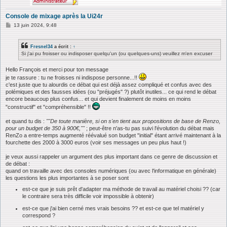
Console de mixage après la Ui24r
M
13 juin 2024, 9:48
e
s
s
Fresnel34
a écrit :
↑
a
Si j'ai pu froisser ou indisposer quelqu'un (ou quelques-uns) veuillez m'en excuser
g
e
Hello François et merci pour ton message
je te rassure : tu ne froisses ni indispose personne...!!
c'est juste que tu alourdis ce débat qui est déjà assez compliqué et confus avec des
polémiques et des fausses idées (ou "préjugés" ?) plutôt inutiles... ce qui rend le débat
encore beaucoup plus confus... et qui devient finalement de moins en moins
"constructif" et "compréhensible" !!
et quand tu dis :
""De toute manière, si on s'en tient aux propositions de base de Renzo,
pour un budget de 350 à 900€,""
; peut-être n'as-tu pas suivi l'évolution du débat mais
RenZo a entre-temps augmenté réévalué son budget "initial" étant arrivé maintenant à la
fourchette des 2000 à 3000 euros (voir ses messages un peu plus haut !)
je veux aussi rappeler un argument des plus important dans ce genre de discussion et
de débat :
quand on travaille avec des consoles numériques (ou avec l'informatique en générale)
les questions les plus importantes à se poser sont
est-ce que je suis prêt d'adapter ma méthode de travail au matériel choisi ?? (car
le contraire sera très difficile voir impossible à obtenir)
est-ce que j'ai bien cerné mes vrais besoins ?? et est-ce que tel matériel y
correspond ?