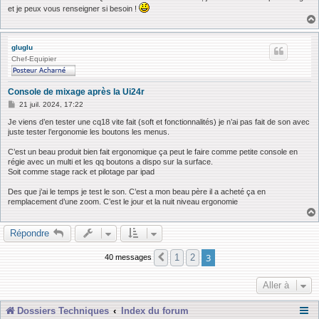
et je peux vous renseigner si besoin !
gluglu
Chef-Equipier
Console de mixage après la Ui24r
M
21 juil. 2024, 17:22
e
s
Je viens d’en tester une cq18 vite fait (soft et fonctionnalités) je n’ai pas fait de son avec
s
juste tester l’ergonomie les boutons les menus.
a
g
C’est un beau produit bien fait ergonomique ça peut le faire comme petite console en
e
régie avec un multi et les qq boutons a dispo sur la surface.
Soit comme stage rack et pilotage par ipad
Des que j’ai le temps je test le son. C’est a mon beau père il a acheté ça en
remplacement d’une zoom. C’est le jour et la nuit niveau ergonomie
Répondre
3
1
2
40 messages
Précédente
Aller à
Dossiers Techniques
Index du forum