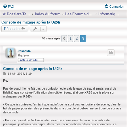
FAQ
Connexion
Dossiers Techniques
Index du forum
Les Forums de Discussions
Informatique, Consoles Numériques et MAO
Console de mixage après la Ui24r
Répondre
3
1
2
40 messages
Précédente
Fresnel34
Équipier
Console de mixage après la Ui24r
M
13 juin 2024, 1:19
e
s
Re,
s
a
Pas de souci ! je ne fait pas de confusion et je sais le gain de travail (mais aussi de
g
fiabilité) que constitue l'utilisation d'un câble réseau (j'ai une XR18 que je pilote sur
e
ordinateur par RJ45)
- Ce que je conteste, "en tant que radin", ce ne sont pas les boitiers de scène, c'est le
fait de payer pour rien des préamplis dans la console si celle-ci ne sert que de surface
de contrôle.
- Pour ce qui est de l'utilisation de boitier de scène en extension du nombre de
préamplis, je n'avais pas capté, dans mes récriminations citées précédemment, ce