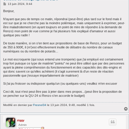
M
13 juin 2024, 9:44
e
s
Bonjour,
s
a
N'ayant que peu de temps ce matin, répondrai (peut-être) plus tard sur le fond mais il
g
est sur que je ne cherche pas la moindre polémique, mais uniquement à exprimer, peut-
e
être maladroitement (en ayant toujours en point de mire de répondre à la demande de
Renzo) mon point de vue comme je l'ai plusieurs fois expliqué d'amateur et aussi
quelque peu radin !
De toute manière, si on s'en tient aux propositions de base de Renzo, pour un budget
de 350 à 900€, il (m')est effectivement inutile de débattre du nombre de canaux
numériques ou du nombre de potards...
Le mot escroquerie (qui sous entend une tromperie) que j'ai employé est certainement
trop fort puisque ce type de matériel "pointu" ne peut être utilisé que par des personnes
ayant la pleine compréhension du fonctionnement et des capacités des dits-engins et
qui donc savent ce qu'elles achètent (il s'agit surement là d'un reste de réaction
passionnelle que j’essaye imparfaitement de maitriser)
Si j'ai pu froisser ou indisposer quelqu'un (ou quelques-uns) veuillez m'en excuser
Ceci dit, tout n'est peut être pas à jeter dans mes propos...(peut être la proposition de
se pencher sur la QU-24 si Renzo s'en accorde le budget)
Modifié en dernier par
Fresnel34
le 13 juin 2024, 9:48, modifié 1 fois.
ziggy
Admin