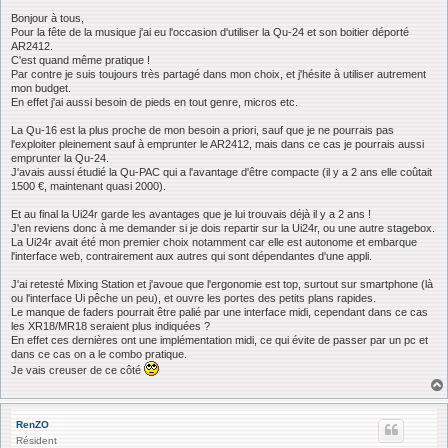
e
s
Bonjour à tous,
s
Pour la fête de la musique j'ai eu l'occasion d'utiliser la Qu-24 et son boitier déporté
a
AR2412.
g
C'est quand même pratique !
e
Par contre je suis toujours très partagé dans mon choix, et j'hésite à utiliser autrement
mon budget.
En effet j'ai aussi besoin de pieds en tout genre, micros etc.
La Qu-16 est la plus proche de mon besoin a priori, sauf que je ne pourrais pas
l'exploiter pleinement sauf à emprunter le AR2412, mais dans ce cas je pourrais aussi
emprunter la Qu-24.
J'avais aussi étudié la Qu-PAC qui a l'avantage d'être compacte (il y a 2 ans elle coûtait
1500 €, maintenant quasi 2000).
Et au final la Ui24r garde les avantages que je lui trouvais déjà il y a 2 ans !
J'en reviens donc à me demander si je dois repartir sur la Ui24r, ou une autre stagebox.
La Ui24r avait été mon premier choix notamment car elle est autonome et embarque
l'interface web, contrairement aux autres qui sont dépendantes d'une appli.
J'ai retesté Mixing Station et j'avoue que l'ergonomie est top, surtout sur smartphone (là
ou l'interface Ui pêche un peu), et ouvre les portes des petits plans rapides.
Le manque de faders pourrait être palié par une interface midi, cependant dans ce cas
les XR18/MR18 seraient plus indiquées ?
En effet ces dernières ont une implémentation midi, ce qui évite de passer par un pc et
dans ce cas on a le combo pratique.
Je vais creuser de ce côté
RenZO
Résident