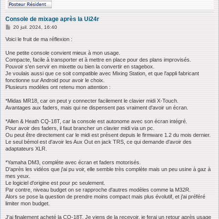
Console de mixage après la Ui24r
M
20 juil. 2024, 16:40
e
s
Voici le fruit de ma réflexion :
s
a
Une petite console convient mieux à mon usage.
g
Compacte, facile à transporter et à mettre en place pour des plans improvisés.
e
Pouvoir s'en servir en mixette ou bien la convertir en stagebox.
Je voulais aussi que ce soit compatible avec Mixing Station, et que l'appli fabricant
fonctionne sur Android pour avoir le choix.
Plusieurs modèles ont retenu mon attention :
*Midas MR18, car on peut y connecter facilement le clavier midi X-Touch.
Avantages aux faders, mais qui ne dispensent pas vraiment d'avoir un écran.
*Allen & Heath CQ-18T, car la console est autonome avec son écran intégré.
Pour avoir des faders, il faut brancher un clavier midi via un pc.
Ou peut être directement car le midi est présent depuis le firmware 1.2 du mois dernier.
Le seul bémol est d'avoir les Aux Out en jack TRS, ce qui demande d'avoir des
adaptateurs XLR.
*Yamaha DM3, complète avec écran et faders motorisés.
D'après les vidéos que j'ai pu voir, elle semble très complète mais un peu usine à gaz à
mes yeux.
Le logiciel d'origine est pour pc seulement.
Par contre, niveau budget on se rapproche d'autres modèles comme la M32R.
Alors se pose la question de prendre moins compact mais plus évolutif, et j'ai préféré
limiter mon budget.
J'ai finalement acheté la CQ-18T. Je viens de la recevoir, je ferai un retour après usage