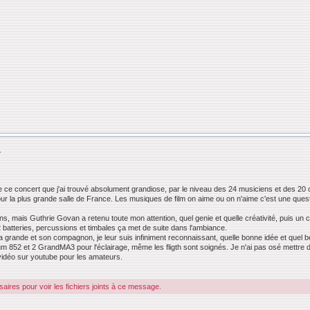
.
e ce concert que j'ai trouvé absolument grandiose, par le niveau des 24 musiciens et des 20 ch
pour la plus grande salle de France. Les musiques de film on aime ou on n'aime c'est une ques
s, mais Guthrie Govan a retenu toute mon attention, quel genie et quelle créativité, puis un
 2 batteries, percussions et timbales ça met de suite dans l'ambiance.
ma grande et son compagnon, je leur suis infiniment reconnaissant, quelle bonne idée et quel
 852 et 2 GrandMA3 pour l'éclairage, même les fligth sont soignés. Je n'ai pas osé mettre de 
de vidéo sur youtube pour les amateurs.
ires pour voir les fichiers joints à ce message.