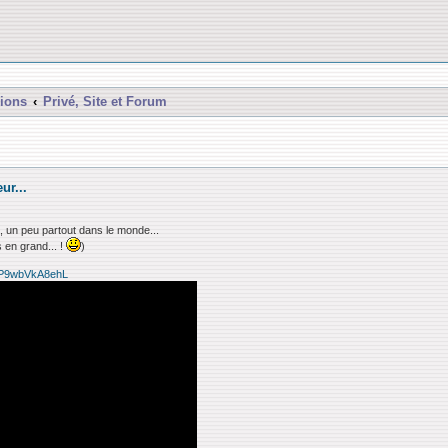
ions
Privé, Site et Forum
ur...
 un peu partout dans le monde...
 en grand... !
)
LwP9wbVkA8ehL