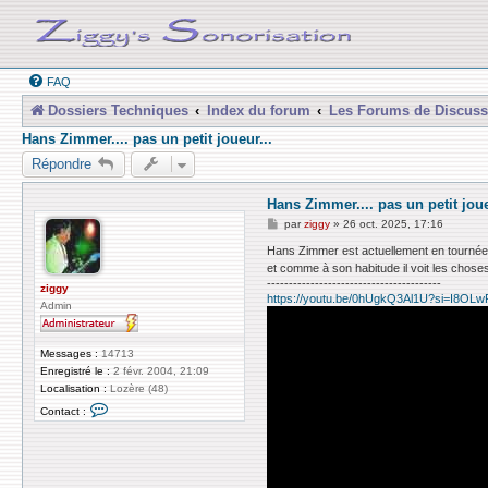
FAQ
Dossiers Techniques
Index du forum
Les Forums de Discuss
Hans Zimmer.... pas un petit joueur...
Répondre
Hans Zimmer.... pas un petit joue
M
par
ziggy
»
26 oct. 2025, 17:16
e
s
Hans Zimmer est actuellement en tournée,
s
et comme à son habitude il voit les choses
a
----------------------------------------
g
ziggy
https://youtu.be/0hUgkQ3Al1U?si=I8O
e
Admin
Messages :
14713
Enregistré le :
2 févr. 2004, 21:09
Localisation :
Lozère (48)
C
Contact :
o
n
t
a
c
t