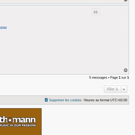
a
u
t
5fAM
H
a
5 messages • Page
1
sur
1
u
t
Aller à
Supprimer les cookies
Heures au format
UTC+02:00