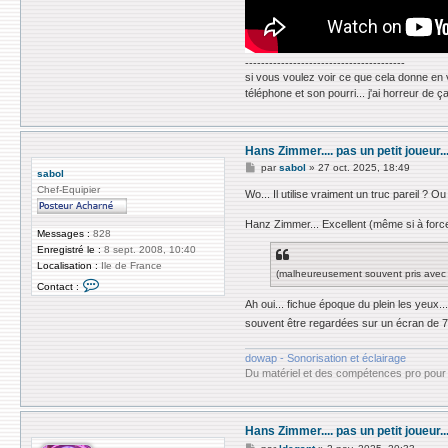
e
r
z
i
g
----------------------------------------
g
si vous voulez voir ce que cela donne en 
y
téléphone et son pourri... j'ai horreur de ça
Hans Zimmer.... pas un petit joueur..
M
par
sabol
»
27 oct. 2025, 18:49
sabol
e
Chef-Equipier
s
Wo... Il utilise vraiment un truc pareil ?
s
a
Hanz Zimmer... Excellent (même si à force i
g
Messages :
828
e
Enregistré le :
8 sept. 2008, 10:40
Localisation :
Ile de France
(malheureusement souvent pris avec le
C
Contact :
o
Ah oui... fichue époque du plein les yeux.
n
t
souvent être regardées sur un écran de 7 
a
c
t
dowap - Sonorisation et éclairage
e
Du matériel et des compétences pro pour 
r
s
a
b
o
Hans Zimmer.... pas un petit joueur..
l
M