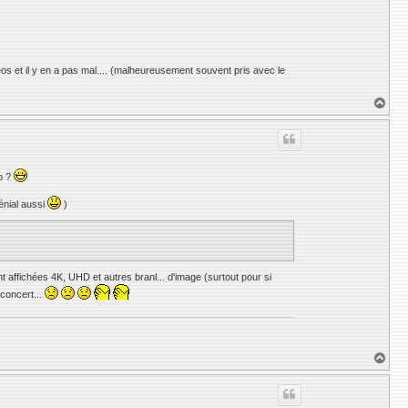
s et il y en a pas mal.... (malheureusement souvent pris avec le
H
a
u
t
ro ?
génial aussi
)
t affichées 4K, UHD et autres branl... d'image (surtout pour si
 concert...
H
a
u
t