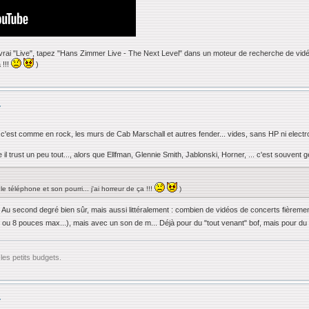
vrai "Live", tapez "Hans Zimmer Live - The Next Level" dans un moteur de recherche de vidéo
 !!!
)
.
 Ou c'est comme en rock, les murs de Cab Marschall et autres fender... vides, sans HP ni elect
l trust un peu tout..., alors que Ellfman, Glennie Smith, Jablonski, Horner, ... c'est souvent 
 téléphone et son pourri... j'ai horreur de ça !!!
)
.. Au second degré bien sûr, mais aussi littéralement : combien de vidéos de concerts fièremen
ou 8 pouces max...), mais avec un son de m... Déjà pour du "tout venant" bof, mais pour du
les petits budgets.
.