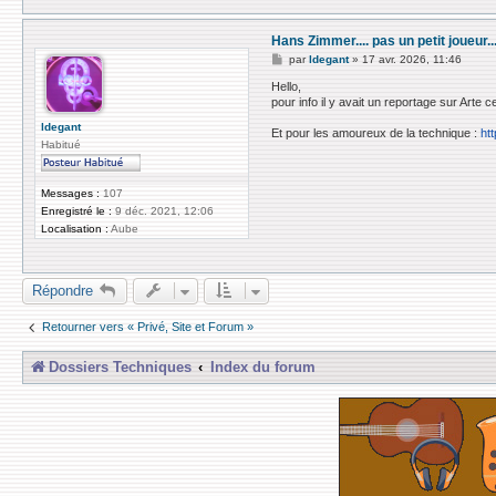
Hans Zimmer.... pas un petit joueur..
M
par
ldegant
»
17 avr. 2026, 11:46
e
s
Hello,
s
pour info il y avait un reportage sur Arte
a
g
ldegant
Et pour les amoureux de la technique :
ht
e
Habitué
Messages :
107
Enregistré le :
9 déc. 2021, 12:06
Localisation :
Aube
Répondre
Retourner vers « Privé, Site et Forum »
Dossiers Techniques
Index du forum