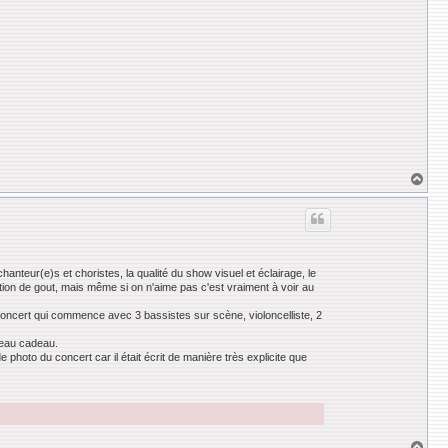
H
a
u
t
anteur(e)s et choristes, la qualité du show visuel et éclairage, le
tion de gout, mais même si on n'aime pas c'est vraiment à voir au
 concert qui commence avec 3 bassistes sur scène, violoncelliste, 2
 beau cadeau.
photo du concert car il était écrit de manière très explicite que
H