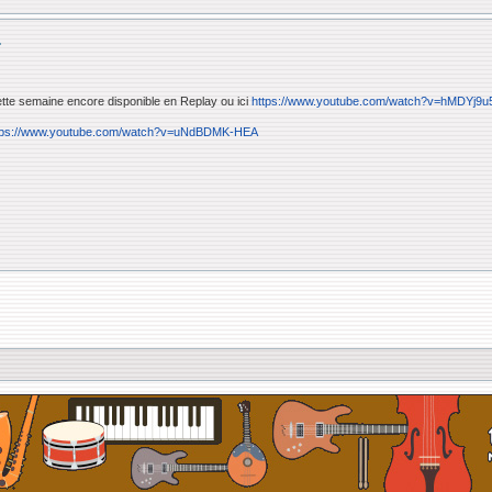
.
 cette semaine encore disponible en Replay ou ici
https://www.youtube.com/watch?v=hMDYj9u
tps://www.youtube.com/watch?v=uNdBDMK-HEA