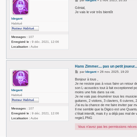
par
ldegant
»
2 nov. 2025, 20:33
e
s
Génial,
s
Je vais le voir très bientôt
a
g
ldegant
e
Habitué
Messages :
107
Enregistré le :
9 déc. 2021, 12:06
Localisation :
Aube
Hans Zimmer.... pas un petit joueur..
M
par
ldegant
»
26 nov. 2025, 19:20
e
s
Bonjour à tous ,
s
Je ne resiste pas à vous faire un retour d
a
son L-acoustics tout à fait exceptionnel 
g
ldegant
moins une fois dans sa vie.
e
Habitué
Je ne vais pas énumérer tous les musicien
guitares, 2 violons, 3 claviers, 6 cuivres,
J'ai eu la chance de me faire inviter par 
Messages :
107
Il me semble que la Digico est une Quantum
c'était interdit, mais il y a déjà pas mal 
Enregistré le :
9 déc. 2021, 12:06
regie1.PNG
Localisation :
Aube
Vous n’avez pas les permissions nécessa