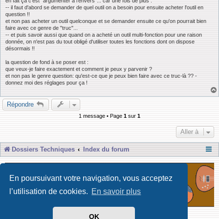
en fait ça c'est "argumenter à l'envers"... car une fois de plus :
-- il faut d'abord se demander de quel outil on a besoin pour ensuite acheter l'outil en
question !!
et non pas acheter un outil quelconque et se demander ensuite ce qu'on pourrait bien
faire avec ce genre de "truc"...
-- et puis savoir aussi que quand on a acheté un outil multi-fonction pour une raison
donnée, on n'est pas du tout obligé d'utiliser toutes les fonctions dont on dispose
désormais !!
la question de fond à se poser est :
que veux-je faire exactement et comment je peux y parvenir ?
et non pas le genre question: qu'est-ce que je peux bien faire avec ce truc-là ?? -
donnez moi des réglages pour ça !
Répondre
1 message • Page
1
sur
1
Aller à
Dossiers Techniques
Index du forum
En poursuivant votre navigation, vous acceptez
l’utilisation de cookies.
En savoir plus
OK