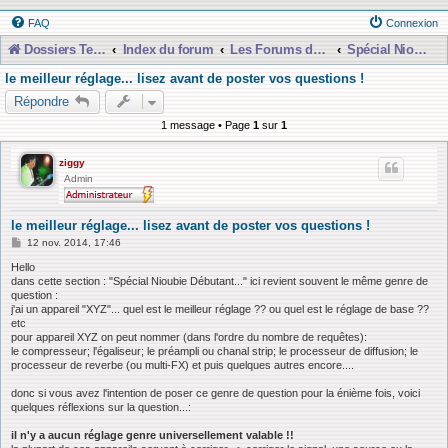
FAQ
Connexion
Dossiers Techniques
Index du forum
Les Forums de Discussions
Spécial Nioubie Débutant
le meilleur réglage... lisez avant de poster vos questions !
Répondre
1 message • Page
1
sur
1
ziggy
Admin
le meilleur réglage... lisez avant de poster vos questions !
M
12 nov. 2014, 17:46
e
s
Hello
s
dans cette section : "Spécial Nioubie Débutant..." ici revient souvent le même genre de
a
question :
g
j'ai un appareil "XYZ"... quel est le meilleur réglage ?? ou quel est le réglage de base ??
e
etc
pour appareil XYZ on peut nommer (dans l'ordre du nombre de requêtes):
le compresseur; l'égaliseur; le préampli ou chanal strip; le processeur de diffusion; le
processeur de reverbe (ou multi-FX) et puis quelques autres encore....
donc si vous avez l'intention de poser ce genre de question pour la énième fois, voici
quelques réflexions sur la question...:
il n'y a aucun réglage genre universellement valable !!