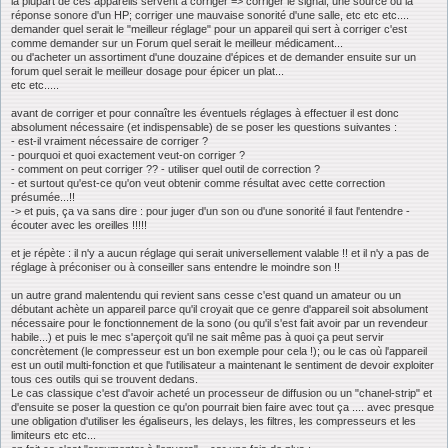
la plupart de ces appareils servent à corriger => corriger le signal, une source ou la
réponse sonore d'un HP; corriger une mauvaise sonorité d'une salle, etc etc etc....
demander quel serait le "meilleur réglage" pour un appareil qui sert à corriger c'est
comme demander sur un Forum quel serait le meilleur médicament...
ou d'acheter un assortiment d'une douzaine d'épices et de demander ensuite sur un
forum quel serait le meilleur dosage pour épicer un plat...
etc etc.....
avant de corriger et pour connaître les éventuels réglages à effectuer il est donc
absolument nécessaire (et indispensable) de se poser les questions suivantes :
- est-il vraiment nécessaire de corriger ?
- pourquoi et quoi exactement veut-on corriger ?
- comment on peut corriger ?? - utiliser quel outil de correction ?
- et surtout qu'est-ce qu'on veut obtenir comme résultat avec cette correction
présumée...!!
-> et puis, ça va sans dire : pour juger d'un son ou d'une sonorité il faut l'entendre -
écouter avec les oreilles !!!!!
et je répète : il n'y a aucun réglage qui serait universellement valable !! et il n'y a pas de
réglage à préconiser ou à conseiller sans entendre le moindre son !!
un autre grand malentendu qui revient sans cesse c'est quand un amateur ou un
débutant achète un appareil parce qu'il croyait que ce genre d'appareil soit absolument
nécessaire pour le fonctionnement de la sono (ou qu'il s'est fait avoir par un revendeur
habile...) et puis le mec s'aperçoit qu'il ne sait même pas à quoi ça peut servir
concrètement (le compresseur est un bon exemple pour cela !); ou le cas où l'appareil
est un outil multi-fonction et que l'utilisateur a maintenant le sentiment de devoir exploiter
tous ces outils qui se trouvent dedans.
Le cas classique c'est d'avoir acheté un processeur de diffusion ou un "chanel-strip" et
d'ensuite se poser la question ce qu'on pourrait bien faire avec tout ça .... avec presque
une obligation d'utiliser les égaliseurs, les delays, les filtres, les compresseurs et les
limiteurs etc etc...