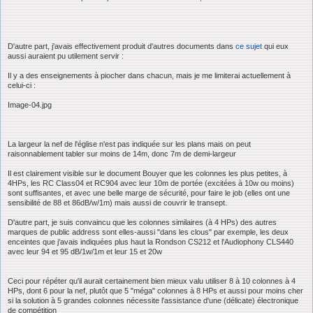
D'autre part, j'avais effectivement produit d'autres documents dans
ce sujet
qui eux
aussi auraient pu utilement servir :
Il y a des enseignements à piocher dans chacun, mais je me limiterai actuellement à
celui-ci :
Image-04.jpg
La largeur la nef de l'église n'est pas indiquée sur les plans mais on peut
raisonnablement tabler sur moins de 14m, donc 7m de demi-largeur
Il est clairement visible sur le document Bouyer que les colonnes les plus petites, à
4HPs, les RC Class04 et RC904 avec leur 10m de portée (excitées à 10w ou moins)
sont suffisantes, et avec une belle marge de sécurité, pour faire le job (elles ont une
sensibilité de 88 et 86dB/w/1m) mais aussi de couvrir le transept.
D'autre part, je suis convaincu que les colonnes similaires (à 4 HPs) des autres
marques de public address sont elles-aussi "dans les clous" par exemple, les deux
enceintes que j'avais indiquées plus haut la Rondson CS212 et l'Audiophony CLS440
avec leur 94 et 95 dB/1w/1m et leur 15 et 20w
Ceci pour répéter qu'il aurait certainement bien mieux valu utiliser 8 à 10 colonnes à 4
HPs, dont 6 pour la nef, plutôt que 5 "méga" colonnes à 8 HPs et aussi pour moins cher
si la solution à 5 grandes colonnes nécessite l'assistance d'une (délicate) électronique
de compétition