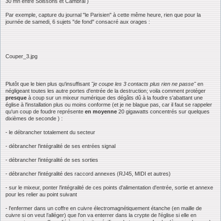
30 mn entre Soissons et Cambrai )
Par exemple, capture du journal "le Parisien" à cette même heure, rien que pour la
journée de samedi, 6 sujets "de fond" consacré aux orages :
Couper_3.jpg
Plutôt que le bien plus qu'insuffisant
"je coupe les 3 contacts plus rien ne passe"
en
négligeant toutes les autre portes d'entrée de la destruction; voila comment protéger
presque
à coup sur un mixeur numérique des dégâts dû à la foudre s'abattant une
église à l'installation plus ou moins conforme (et je ne blague pas, car il faut se rappeler
qu'un coup de foudre représente
en moyenne
20 gigawatts concentrés sur quelques
dixièmes de seconde ) :
- le débrancher totalement du secteur
- débrancher l'intégralité de ses entrées signal
- débrancher l'intégralité de ses sorties
- débrancher l'intégralité des raccord annexes (RJ45, MIDI et autres)
- sur le mixeur, ponter l'intégralité de ces points d'alimentation d'entrée, sortie et annexe
pour les relier au point suivant
- l'enfermer dans un coffre en cuivre électromagnétiquement étanche (en maille de
cuivre si on veut l’alléger) que l'on va enterrer dans la crypte de l'église si elle en