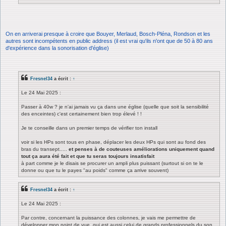
On en arriverai presque à croire que Bouyer, Merlaud, Bosch-Pléna, Rondson et les
autres sont incompétents en public address (il est vrai qu'ils n'ont que de 50 à 80 ans
d'expérience dans la sonorisation d'église)
Fresnel34
a écrit :
↑
Le 24 Mai 2025 :
Passer à 40w ? je n'ai jamais vu ça dans une église (quelle que soit la sensibilité
des enceintes) c'est certainement bien trop élevé ! !
Je te conseille dans un premier temps de vérifier ton install
voir si les HPs sont tous en phase, déplacer les deux HPs qui sont au fond des
bras du transept.....
et penses à de couteuses améliorations uniquement quand
tout ça aura été fait et que tu seras toujours insatisfait
à part comme je le disais se procurer un ampli plus puissant (surtout si on te le
donne ou que tu le payes "au poids" comme ça arrive souvent)
Fresnel34
a écrit :
↑
Le 24 Mai 2025 :
Par contre, concernant la puissance des colonnes, je vais me permettre de
développer mon point de vue, qui est aussi celui de grands professionnels du son