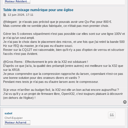
Table de mixage numérique pour une église
M
12 juin 2026, 17:11
e
s
@Idegant : je n'avais pas précisé que je pouvais avoir une Qu-Pac pour 800 €.
s
Mais comme elle ne semble plus fabriquée, ce n'était pas mon premier choix.
a
g
Gérer les 5 colonnes séparément n'est pas possible car elles sont sur une ligne 100V et
e
je n'ai qu'un seul ampli.
Je n'ai pas le choix dans le placement des micros, et une fois que j'ai retiré la bande 500
Hz sur l'EQ du master, je n'ai pas eu d'autre souci.
Rester sur la CQ12T est raisonnable, bien qu'il n'y a pas d'option de verrou et sécuriser
l'accès n'est pas évident.
@Gros Rems : Effectivement le prix de la X32 est séduisant !
D'après ce que j'ai lu, la qualité des préampli (entre autres) est meilleure sur la X32 que
sur la XR18.
Je peux comprendre que la compression rapproche du larsen, cependant n'est-ce pas
une bonne solution pour des orateurs divers et variés ?
Pendant mes tests je n'ai pas eu d'autre larsen avec le compresseur.
Si je veux m'arrêter au budget fixé, la X32 est elle un bon achat encore aujourd'hui ?
J'ai vu qu'il y a un projet de firmware libre, OpenX32, c'est toujours plaisant à découvrir
(en dehors de l'église) !
sabol
Chef-Equipier