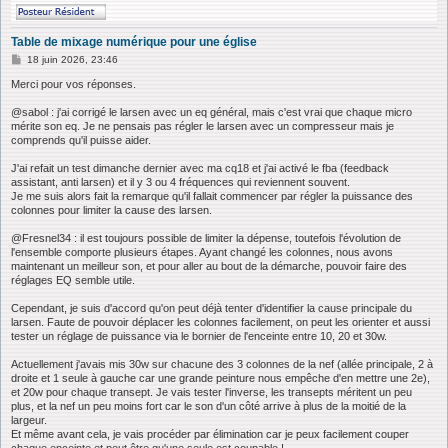
Table de mixage numérique pour une église
M
18 juin 2026, 23:46
e
s
Merci pour vos réponses.
s
a
@sabol : j'ai corrigé le larsen avec un eq général, mais c'est vrai que chaque micro
g
mérite son eq. Je ne pensais pas régler le larsen avec un compresseur mais je
e
comprends qu'il puisse aider.
J'ai refait un test dimanche dernier avec ma cq18 et j'ai activé le fba (feedback
assistant, anti larsen) et il y 3 ou 4 fréquences qui reviennent souvent.
Je me suis alors fait la remarque qu'il fallait commencer par régler la puissance des
colonnes pour limiter la cause des larsen.
@Fresnel34 : il est toujours possible de limiter la dépense, toutefois l'évolution de
l'ensemble comporte plusieurs étapes. Ayant changé les colonnes, nous avons
maintenant un meilleur son, et pour aller au bout de la démarche, pouvoir faire des
réglages EQ semble utile.
Cependant, je suis d'accord qu'on peut déjà tenter d'identifier la cause principale du
larsen. Faute de pouvoir déplacer les colonnes facilement, on peut les orienter et aussi
tester un réglage de puissance via le bornier de l'enceinte entre 10, 20 et 30w.
Actuellement j'avais mis 30w sur chacune des 3 colonnes de la nef (allée principale, 2 à
droite et 1 seule à gauche car une grande peinture nous empêche d'en mettre une 2e),
et 20w pour chaque transept. Je vais tester l'inverse, les transepts méritent un peu
plus, et la nef un peu moins fort car le son d'un côté arrive à plus de la moitié de la
largeur.
Et même avant cela, je vais procéder par élimination car je peux facilement couper
chaque enceinte et peut être qu'une seule est coupable !