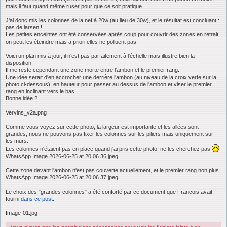
e
mais il faut quand même ruser pour que ce soit pratique.
J'ai donc mis les colonnes de la nef à 20w (au lieu de 30w), et le résultat est concluant :
pas de larsen !
Les petites enceintes ont été conservées après coup pour couvrir des zones en retrait,
on peut les éteindre mais a priori elles ne polluent pas.
Voici un plan mis à jour, il n'est pas parfaitement à l'échelle mais illustre bien la
disposition.
Il me reste cependant une zone morte entre l'ambon et le premier rang.
Une idée serait d'en accrocher une derrière l'ambon (au niveau de la croix verte sur la
photo ci-dessous), en hauteur pour passer au dessus de l'ambon et viser le premier
rang en inclinant vers le bas.
Bonne idée ?
Vervins_v2a.png
Comme vous voyez sur cette photo, la largeur est importante et les allées sont
grandes, nous ne pouvons pas fixer les colonnes sur les piliers mais uniquement sur
les murs.
Les colonnes n'étaient pas en place quand j'ai pris cette photo, ne les cherchez pas
WhatsApp Image 2026-06-25 at 20.06.36.jpeg
Cette zone devant l'ambon n'est pas couverte actuellement, et le premier rang non plus.
WhatsApp Image 2026-06-25 at 20.06.37.jpeg
Le choix des "grandes colonnes" a été conforté par ce document que François avait
fourni
dans ce post
.
Image-01.jpg