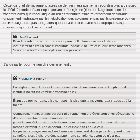
Cette fois ci et définitivement, après ce dernier message, je ne répondrai plus à ce sujet,
le déficit à combler étant trop important et énergivore (rien que l'argumentation des
tweeters alors que l'acoustique du lieu est tributaire d'une réverbération déplorable
uniquement maitrisable par la multiplication des colonnes et pas par la présence ou non
de HP d'aigu, bref passons) alors que tout a été dit et clairement expliqué mais je
reviens uniquement sur ce point :
RenZO
a écrit :
↑
Pour la foudre, un vrai coupe circuit pourrait finalement écarter le risque.
Actuellement c'est un simple interrupteur donc le neutre et la terre reste branchés.
Si je coupe les 3 contacts plus rien ne passe ?
J'ai du parler pour ne rien dire certainement :
Fresnel34
a écrit :
↑
Les églises, avec leur clocher, sont des points hauts (tout comme les phares dans
lesquels j'ai fait ma carrière professionnelle)
Étant des points hauts, elles sont soumis plus que la moyenne aux orages et à la
foudre
Contrairement aux phares qui sont très hautement protégés contre les dévastations
d'un coup de foudre direct ou indirect
(ce qui n’empêche pas parfois, heureusement très rarement, la destruction du
matos électronique, j'en ai connu une et c'est pas beau à voir)
les petites et moyennes églises bénéficient rarement d'une protection parafoudre
complète, c'est à dire système paratonnerre complet (souvent ce n'est pas
conforme ou pas toujours entretenu), plus l'indispensable protection individuelle des