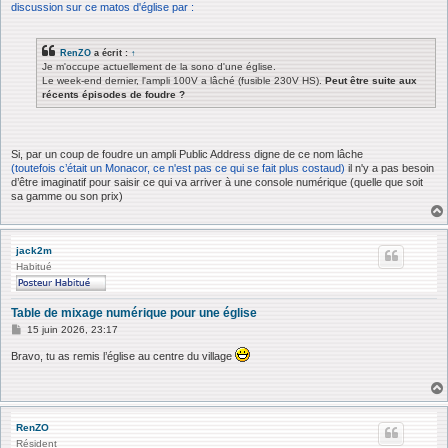
discussion sur ce matos d'église par :
RenZO
a écrit :
↑
Je m'occupe actuellement de la sono d'une église.
Le week-end dernier, l'ampli 100V a lâché (fusible 230V HS).
Peut être suite aux
récents épisodes de foudre ?
Si, par un coup de foudre un ampli Public Address digne de ce nom lâche
(toutefois c’était un Monacor, ce n'est pas ce qui se fait plus costaud)
il n'y a pas besoin
d’être imaginatif pour saisir ce qui va arriver à une console numérique (quelle que soit
sa gamme ou son prix)
jack2m
Habitué
Table de mixage numérique pour une église
M
15 juin 2026, 23:17
e
s
Bravo, tu as remis l’église au centre du village
s
a
g
e
RenZO
Résident