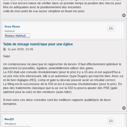
mais c'est encore mieux de vérifier dans un premier temps la position des micros pour
être en adéquation avec le positionnement des enceintes.
voilà de mon point de vue assez simpliste en lisant ton post.
Gros Rems
Habitué
Table de mixage numérique pour une église
M
11 juin 2026, 22:06
e
s
Salut
s
a
Un compresseur ne peut que te rapprocher du larsen. Il faut effectivement optimiser le
g
placement (si possible), égaliser, potentiellement utiliser des gates.
e
La X32 était une console révolutionnaire (pour le prix) il y a 15 ans et est aujourd'hui a
un prix très très interessant, elle a un automixer (type Dugan) qui marche bien. Avec ca
et de bon réglages d'EQ, comp et gate tu devrais pouvoir avoir un résultat correct.
La Wing est le successeur de la X32 et est à nouveau révolutionnaire (pour le prix). En
plus des traitements classique que tu as sur la X32 tu pourra ajouter des PSE (gate
optimisé pour la voix) et des niveleurs (auto-rider).
A mon sens ces deux consoles sont les meilleurs rapports qualité/prix de leurs
domaines.
RenZO
Résident