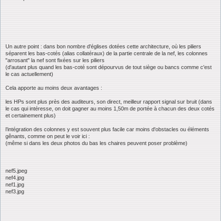
Un autre point : dans bon nombre d'églises dotées cette architecture, où les piliers
séparent les bas-cotés (alias collatéraux) de la partie centrale de la nef, les colonnes
"arrosant" la nef sont fixées sur les piliers
(d'autant plus quand les bas-coté sont dépourvus de tout siège ou bancs comme c'est
le cas actuellement)
Cela apporte au moins deux avantages :
les HPs sont plus près des auditeurs, son direct, meilleur rapport signal sur bruit (dans
le cas qui intéresse, on doit gagner au moins 1,50m de portée à chacun des deux cotés
et certainement plus)
l’intégration des colonnes y est souvent plus facile car moins d'obstacles ou éléments
gênants, comme on peut le voir ici :
(même si dans les deux photos du bas les chaires peuvent poser problème)
nef5.jpeg
nef4.jpg
nef1.jpg
nef3.jpg