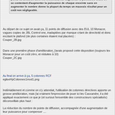
se contentant d'augmenter la puissance de chaque enceinte sans en
augmenter le nombre donne la plupart du temps un mauvais résultat pour un
coût non négligeable.
Au départ de ce sujet on avait ça, 11 points de diffusion avec des EUL 10 Monacor,
vagues copies de JBL Control one, inadaptées par manque criant de directivité et donc
excitant le plafond (de plus certaines étaient mal placées) :
Couper_2B.jpg
Dans une première phase d'amélioration, j'avais proposé cette disposition (toujours les
Monacor pour un coût zéro, et réduites à 10)
Couper_2C.jpg
Au final on arrive à ça, 5 colonnes RCF
egliseHpColonnes1mod1.png
Indéniablement et comme on s'y attendait, l'utilisation de colonnes directives apporte un
grosse amélioration, mais j'ai vraiment l'impression de jouer ici les Cassandre, il a été
appliqué exactement ce que je (et surtout l’ensemble des constructeurs spécialisés)
déconseillais plus haut :
La réduction du nombre de points de diffusion, accompagnée d'une augmentation de
leur puissance pour compenser ....