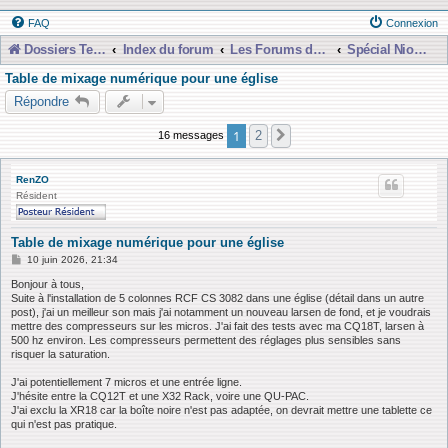
FAQ
Connexion
Dossiers Techniques
Index du forum
Les Forums de Discussions
Spécial Nioubie Débutant
Table de mixage numérique pour une église
Répondre
1
2
16 messages
Suivante
RenZO
Résident
Table de mixage numérique pour une église
M
10 juin 2026, 21:34
e
s
Bonjour à tous,
s
Suite à l'installation de 5 colonnes RCF CS 3082 dans une église (détail dans un autre
a
post), j'ai un meilleur son mais j'ai notamment un nouveau larsen de fond, et je voudrais
g
mettre des compresseurs sur les micros. J'ai fait des tests avec ma CQ18T, larsen à
e
500 hz environ. Les compresseurs permettent des réglages plus sensibles sans
risquer la saturation.
J'ai potentiellement 7 micros et une entrée ligne.
J'hésite entre la CQ12T et une X32 Rack, voire une QU-PAC.
J'ai exclu la XR18 car la boîte noire n'est pas adaptée, on devrait mettre une tablette ce
qui n'est pas pratique.