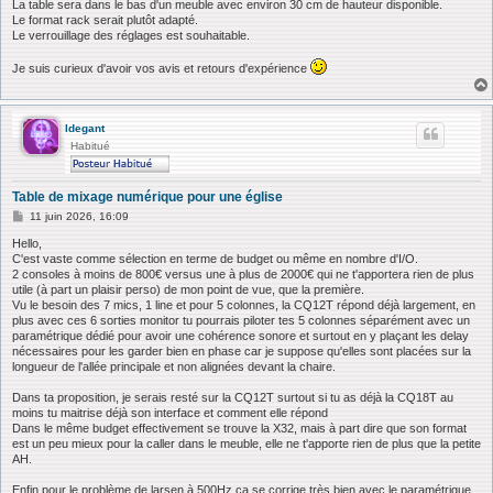
La table sera dans le bas d'un meuble avec environ 30 cm de hauteur disponible.
Le format rack serait plutôt adapté.
Le verrouillage des réglages est souhaitable.
Je suis curieux d'avoir vos avis et retours d'expérience
ldegant
Habitué
Table de mixage numérique pour une église
M
11 juin 2026, 16:09
e
s
Hello,
s
C'est vaste comme sélection en terme de budget ou même en nombre d'I/O.
a
2 consoles à moins de 800€ versus une à plus de 2000€ qui ne t'apportera rien de plus
g
utile (à part un plaisir perso) de mon point de vue, que la première.
e
Vu le besoin des 7 mics, 1 line et pour 5 colonnes, la CQ12T répond déjà largement, en
plus avec ces 6 sorties monitor tu pourrais piloter tes 5 colonnes séparément avec un
paramétrique dédié pour avoir une cohérence sonore et surtout en y plaçant les delay
nécessaires pour les garder bien en phase car je suppose qu'elles sont placées sur la
longueur de l'allée principale et non alignées devant la chaire.
Dans ta proposition, je serais resté sur la CQ12T surtout si tu as déjà la CQ18T au
moins tu maitrise déjà son interface et comment elle répond
Dans le même budget effectivement se trouve la X32, mais à part dire que son format
est un peu mieux pour la caller dans le meuble, elle ne t'apporte rien de plus que la petite
AH.
Enfin pour le problème de larsen à 500Hz ça se corrige très bien avec le paramétrique