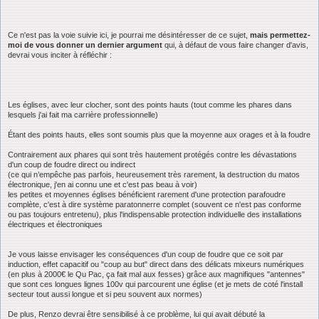
Ce n'est pas la voie suivie ici, je pourrai me désintéresser de ce sujet,
mais permettez-
moi de vous donner un dernier argument
qui, à défaut de vous faire changer d'avis,
devrai vous inciter à réfléchir :
Les églises, avec leur clocher, sont des points hauts (tout comme les phares dans
lesquels j'ai fait ma carrière professionnelle)
Étant des points hauts, elles sont soumis plus que la moyenne aux orages et à la foudre
Contrairement aux phares qui sont très hautement protégés contre les dévastations
d'un coup de foudre direct ou indirect
(ce qui n’empêche pas parfois, heureusement très rarement, la destruction du matos
électronique, j'en ai connu une et c'est pas beau à voir)
les petites et moyennes églises bénéficient rarement d'une protection parafoudre
complète, c'est à dire système paratonnerre complet (souvent ce n'est pas conforme
ou pas toujours entretenu), plus l'indispensable protection individuelle des installations
électriques et électroniques
Je vous laisse envisager les conséquences d'un coup de foudre que ce soit par
induction, effet capacitif ou "coup au but" direct dans des délicats mixeurs numériques
(en plus à 2000€ le Qu Pac, ça fait mal aux fesses) grâce aux magnifiques "antennes"
que sont ces longues lignes 100v qui parcourent une église (et je mets de coté l'install
secteur tout aussi longue et si peu souvent aux normes)
De plus, Renzo devrai être sensibilisé à ce problème, lui qui avait débuté la