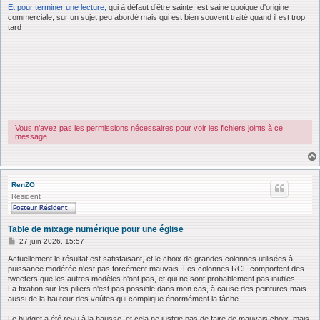
Et pour terminer une lecture,
qui à défaut d’être sainte, est saine quoique d'origine
commerciale, sur un sujet peu abordé mais qui est bien souvent traité quand il est trop
tard
.
Vous n’avez pas les permissions nécessaires pour voir les fichiers joints à ce
message.
RenZO
Résident
Table de mixage numérique pour une église
M
27 juin 2026, 15:57
e
s
Actuellement le résultat est satisfaisant, et le choix de grandes colonnes utilisées à
s
puissance modérée n'est pas forcément mauvais. Les colonnes RCF comportent des
a
tweeters que les autres modèles n'ont pas, et qui ne sont probablement pas inutiles.
g
La fixation sur les piliers n'est pas possible dans mon cas, à cause des peintures mais
e
aussi de la hauteur des voûtes qui complique énormément la tâche.
Le budget a été revu à la hausse, et cela ne justifie pas de faire de mauvais choix, mais