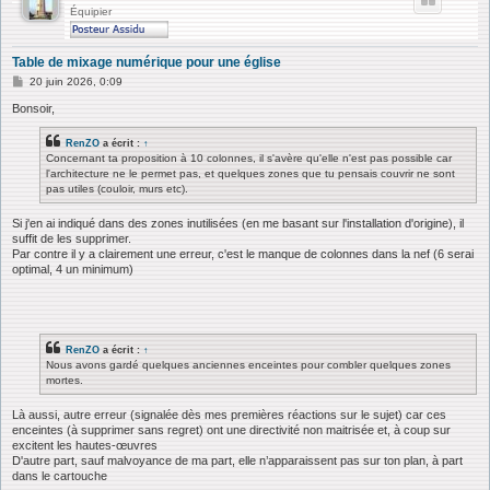
Équipier
Table de mixage numérique pour une église
M
20 juin 2026, 0:09
e
s
Bonsoir,
s
a
RenZO
a écrit :
↑
g
Concernant ta proposition à 10 colonnes, il s'avère qu'elle n'est pas possible car
e
l'architecture ne le permet pas, et quelques zones que tu pensais couvrir ne sont
pas utiles (couloir, murs etc).
Si j'en ai indiqué dans des zones inutilisées (en me basant sur l'installation d'origine), il
suffit de les supprimer.
Par contre il y a clairement une erreur, c'est le manque de colonnes dans la nef (6 serai
optimal, 4 un minimum)
RenZO
a écrit :
↑
Nous avons gardé quelques anciennes enceintes pour combler quelques zones
mortes.
Là aussi, autre erreur (signalée dès mes premières réactions sur le sujet) car ces
enceintes (à supprimer sans regret) ont une directivité non maitrisée et, à coup sur
excitent les hautes-œuvres
D'autre part, sauf malvoyance de ma part, elle n’apparaissent pas sur ton plan, à part
dans le cartouche