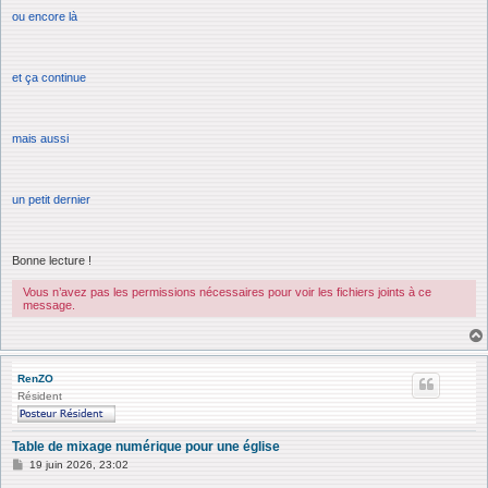
ou encore là
et ça continue
mais aussi
un petit dernier
Bonne lecture !
Vous n’avez pas les permissions nécessaires pour voir les fichiers joints à ce
message.
RenZO
Résident
Table de mixage numérique pour une église
M
19 juin 2026, 23:02
e