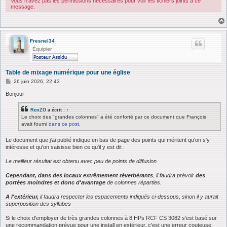
Vous n’avez pas les permissions nécessaires pour voir les fichiers joints à ce
message.
Fresnel34
Équipier
Table de mixage numérique pour une église
M
26 juin 2026, 22:43
e
s
Bonjour
s
a
RenZO
a écrit :
↑
g
Le choix des "grandes colonnes" a été conforté par ce document que François
e
avait fourni
dans ce post
.
Le document que j'ai publié indique en bas de page des points qui méritent qu'on s'y
intéresse et qu'on saisisse bien ce qu'il y est dit :
Le meilleur résultat est obtenu avec peu de points de diffusion.
Cependant, dans des locaux extrêmement réverbérants
, il faudra prévoir
des
portées moindres et donc d'avantage
de colonnes réparties.
A l'extérieur,
il faudra respecter les espacements indiqués ci-dessous, sinon il y aurait
superposition des syllabes
Si le choix d'employer de très grandes colonnes à 8 HPs RCF CS 3082 s'est basé sur
une recommandation prévue pour une install en extérieur, c'est une erreur couteuse.