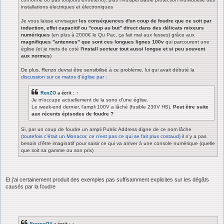
installations électriques et électroniques
Je vous laisse envisager
les conséquences d'un coup de foudre que ce soit par
induction, effet capacitif ou "coup au but" direct dans des délicats mixeurs
numériques
(en plus à 2000€ le Qu Pac, ça fait mal aux fesses) grâce aux
magnifiques "antennes" que sont ces longues lignes 100v
qui parcourent une
église (et je mets de coté
l'install secteur tout aussi longue et si peu souvent
aux normes
)
De plus, Renzo devrai être sensibilisé à ce problème, lui qui avait débuté la
discussion sur ce matos d'église par :
RenZO
a écrit :
↑
Je m'occupe actuellement de la sono d'une église.
Le week-end dernier, l'ampli 100V a lâché (fusible 230V HS).
Peut être suite
aux récents épisodes de foudre ?
Si, par un coup de foudre un ampli Public Address digne de ce nom lâche
(toutefois c’était un Monacor, ce n'est pas ce qui se fait plus costaud)
il n'y a pas
besoin d’être imaginatif pour saisir ce qui va arriver à une console numérique (quelle
que soit sa gamme ou son prix)
Et j'ai certainement produit des exemples pas suffisamment explicites sur les dégâts
causés par la foudre
Fresnel34
a écrit :
↑