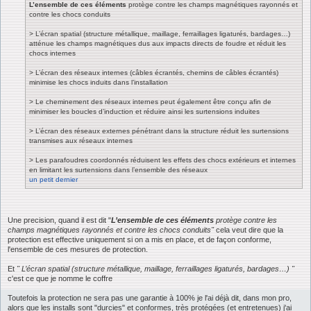
L’ensemble de ces éléments
protège contre les champs magnétiques rayonnés et
contre les chocs conduits
> L’écran spatial (structure métallique, maillage, ferraillages ligaturés, bardages…)
atténue les champs magnétiques dus aux impacts directs de foudre et réduit les
chocs internes
> L’écran des réseaux internes (câbles écrantés, chemins de câbles écrantés)
minimise les chocs induits dans l’installation
> Le cheminement des réseaux internes peut également être conçu afin de
minimiser les boucles d’induction et réduire ainsi les surtensions induites
> L’écran des réseaux externes pénétrant dans la structure réduit les surtensions
transmises aux réseaux internes
> Les parafoudres coordonnés réduisent les effets des chocs extérieurs et internes
en limitant les surtensions dans l’ensemble des réseaux
un petit dernier
Une precision, quand il est dit "
L’ensemble de ces éléments
protège contre les
champs magnétiques rayonnés et contre les chocs conduits"
cela veut dire que la
protection est effective uniquement si on a mis en place, et de façon conforme,
l'ensemble de ces mesures de protection.
Et
" L’écran spatial (structure métallique, maillage, ferraillages ligaturés, bardages…) "
c'est ce que je nomme le coffre
Toutefois la protection ne sera pas une garantie à 100% je l'ai déjà dit, dans mon pro,
alors que les installs sont "durcies" et conformes, très protégées (et entretenues) j'ai