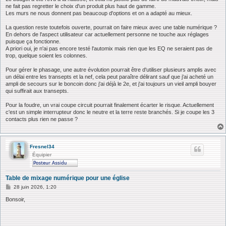
ne fait pas regretter le choix d'un produit plus haut de gamme.
Les murs ne nous donnent pas beaucoup d'options et on a adapté au mieux.
La question reste toutefois ouverte, pourrait on faire mieux avec une table numérique ?
En dehors de l'aspect utilisateur car actuellement personne ne touche aux réglages
puisque ça fonctionne.
A priori oui, je n'ai pas encore testé l'automix mais rien que les EQ ne seraient pas de
trop, quelque soient les colonnes.
Pour gérer le phasage, une autre évolution pourrait être d'utiliser plusieurs amplis avec
un délai entre les transepts et la nef, cela peut paraître délirant sauf que j'ai acheté un
ampli de secours sur le boncoin donc j'ai déjà le 2e, et j'ai toujours un vieil ampli bouyer
qui suffirait aux transepts.
Pour la foudre, un vrai coupe circuit pourrait finalement écarter le risque. Actuellement
c'est un simple interrupteur donc le neutre et la terre reste branchés. Si je coupe les 3
contacts plus rien ne passe ?
Fresnel34
Équipier
Table de mixage numérique pour une église
M
28 juin 2026, 1:20
e
s
Bonsoir,
s
a
g
e