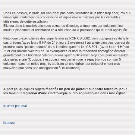
Dans ce dossier, la vraie solution n'est pas dans l'utilisation d'un (bien trop cher) mixeur
numérique totalement disproportionné et impossible à maitriser par les véritables
utilisateurs de cette installation.
Elle est dans la multiplication des points de diffusion, uniquement par colonnes, leur
meilleur placement et orientation et la réduction de la puissance qui leur est appliquée
Plutôt que 5 exemplaires des superfétatoires RCF CS 3082, bien trop grosses dans le
cas présent (avec leurs 8 HP de 2" et leurs 2 tweeters) il aurai été bien plus correct de
prendre leurs "petites soeurs" dans la même gamme les CS 3041 (avec leurs 4 HP de
2" et leur unique tweeter) en 10 exemplaires et dont la répartition homogène éviterai
grandement tout bricolage "électro-acoustique" artificiel bien trop cher pour un résultat
plus qu'incertain (Quoique, il est quasiment certain que la répartition du son sur 5
colonnes, dans un milieu très réverbérant tel une église, est obligatoirement plus
mauvaise que dans une configuration à 10 colonnes)
A part ça, quelques sujets récoltés un peu de partout sur notre territoire, pour
les fans d'intégration d'une électronique audio sophistiquée dans une église :
ici c'est pas mal
là aussi