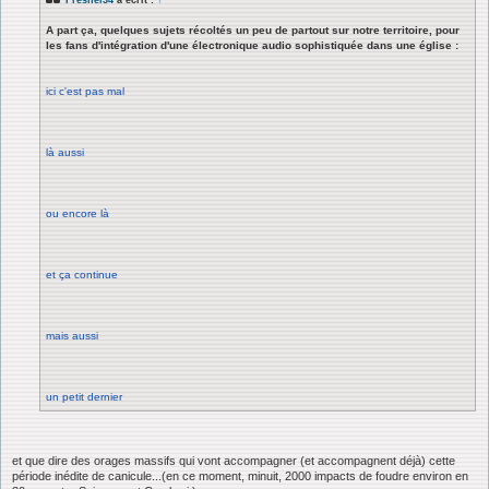
A part ça, quelques sujets récoltés un peu de partout sur notre territoire, pour
les fans d'intégration d'une électronique audio sophistiquée dans une église :
ici c'est pas mal
là aussi
ou encore là
et ça continue
mais aussi
un petit dernier
et que dire des orages massifs qui vont accompagner (et accompagnent déjà) cette
période inédite de canicule...(en ce moment, minuit, 2000 impacts de foudre environ en