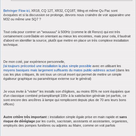
Behringer Flow ici
, XR18, CQ 12T, XR32, CQ18T, Wing et même Qu Pac sont
évoquées et si la discussion se prolonge, devons nous craindre de voir apparaitre une
M32 ou même une SQ7 ?
Tout cela pour contrer un "wouuuuu" à 500Hz (comme le dit Renzo) qui est très
certainement contrôlable en orientant au mieux les enceintes, mais pour cela, il faudrait
d'abord en identifier la source, plutôt que mettre en place un très complexe installation
technique.
De mon coté, par expérience personnelle,
j'ai toujours préconisé une installation la plus simple possible
avec en utilisant les
moyens basiques mais largement suffisants du matos public-address actuel
(dans les
cas les plus critiques, ils ont tous un circuit insert qui permet de mettre un simple
égaliseur graphique ou paramétrique externe sur le général)
Je vous invite à "visiter" les installs son d'églises, au moins 85% ne sont équipées que
d'un classique combiné préampli/ampli 100v à la satisfaction générale (et parfois, ce
sont encore des ancêtres à lampe qui remplissent depuis plus de 70 ans leurs bons
offices)
Autre critère très important :
installation simple égale prise en main rapide et
sans
risque de déréglage
par les curés, sacristain, assistants et assistantes, organistes,
employés des pompes funèbres ou adjoints au Maire, comme on voit parfois