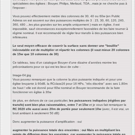
spécialistes des églises : Bouyer, Philips, Merlaud, TOA...mais je ne cherche pas à
l'imposer :
Vous pouvez effectivement mettre des colonnes de 30, 40 ou 60w (en Public
Adress on est souvent sur des puissances multiples de 3 : 15, 30, 60, 120, 240,
360, 480 ...les plus grandes sur les amplis uniquement ) mais en église, il est
impossible, sauf circonstances exceptionnellement favorables de les faire tourner à
régime nominal. Il est recommandé de régler leur transfo à des puissances bien
inférieures
Le seul moyen efficace de couvrir la surface sans donner une "bouillie"
inécoutable est de multiplier et répartir les colonnes (il vaut mieux 20 colonnes
de 15w que 10 colonnes de 30)
Ce tableau, issu d'un catalogue Bouyer d'une dizaine d'années montre les
préconisations pour ce qui est les lieux de culte :
Image-04.jpg
Vous pouvez remarquer que la colonne la plus puissante indiquée et pour une
église bruyante à 60dB, la RCclass16 pour 16 HPs, "très discrète" avec ses 1,80m
de haut ! elle est donné pour 60w nominal et Bouyer recommande de la faire
fonctionner en église à 30w
de plus, en dehors de ce cas particulier,
les puissances indiquées (réglées par
transfo) sont bien plus raisonnables, entre 7 et 15w
et je vous fait remarquer la
RC 3020 elle aussi avec 20m de portée pour seulement 10w
(avec, il est vrai, un
bruit ambiant à seulement 50 dB)
Donc augmenter la puissance d'amplification : oui
augmenter la puissance totale des enceintes : oui Mais en multipliant les
points de diffusion donc les enceintes, car augmenter la puissance totale en