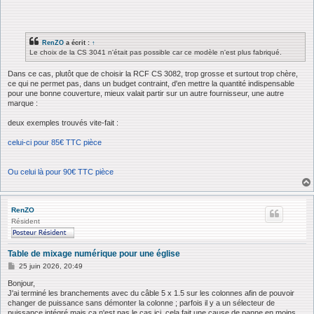
RenZO
a écrit :
↑
Le choix de la CS 3041 n'était pas possible car ce modèle n'est plus fabriqué.
Dans ce cas, plutôt que de choisir la RCF CS 3082, trop grosse et surtout trop chère,
ce qui ne permet pas, dans un budget contraint, d'en mettre la quantité indispensable
pour une bonne couverture, mieux valait partir sur un autre fournisseur, une autre
marque :
deux exemples trouvés vite-fait :
celui-ci pour 85€ TTC pièce
Ou celui là pour 90€ TTC pièce
RenZO
Résident
Table de mixage numérique pour une église
M
25 juin 2026, 20:49
e
s
Bonjour,
s
J'ai terminé les branchements avec du câble 5 x 1.5 sur les colonnes afin de pouvoir
a
changer de puissance sans démonter la colonne ; parfois il y a un sélecteur de
g
puissance intégré mais ça n'est pas le cas ici, cela fait une cause de panne en moins