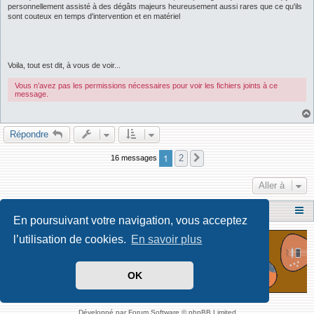
personnellement assisté à des dégâts majeurs heureusement aussi rares que ce qu'ils
sont couteux en temps d'intervention et en matériel
Voila, tout est dit, à vous de voir...
Vous n’avez pas les permissions nécessaires pour voir les fichiers joints à ce
message.
Répondre
1
2
16 messages
Suivante
Aller à
Dossiers Techniques
Index du forum
En poursuivant votre navigation, vous acceptez
l’utilisation de cookies.
En savoir plus
OK
Développé par Forum Software © phpBB Limited