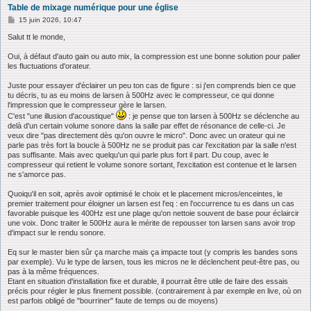
Table de mixage numérique pour une église
M
15 juin 2026, 10:47
e
s
Salut tt le monde,
s
a
Oui, à défaut d'auto gain ou auto mix, la compression est une bonne solution pour palier
g
les fluctuations d'orateur.
e
Juste pour essayer d'éclairer un peu ton cas de figure : si j'en comprends bien ce que
tu décris, tu as eu moins de larsen à 500Hz avec le compresseur, ce qui donne
l'impression que le compresseur gère le larsen.
C'est "une illusion d'acoustique"
: je pense que ton larsen à 500Hz se déclenche au
delà d'un certain volume sonore dans la salle par effet de résonance de celle-ci. Je
veux dire "pas directement dès qu'on ouvre le micro". Donc avec un orateur qui ne
parle pas très fort la boucle à 500Hz ne se produit pas car l'excitation par la salle n'est
pas suffisante. Mais avec quelqu'un qui parle plus fort il part. Du coup, avec le
compresseur qui retient le volume sonore sortant, l'excitation est contenue et le larsen
ne s'amorce pas.
Quoiqu'il en soit, après avoir optimisé le choix et le placement micros/enceintes, le
premier traitement pour éloigner un larsen est l'eq : en l'occurrence tu es dans un cas
favorable puisque les 400Hz est une plage qu'on nettoie souvent de base pour éclaircir
une voix. Donc traiter le 500Hz aura le mérite de repousser ton larsen sans avoir trop
d'impact sur le rendu sonore.
Eq sur le master bien sûr ça marche mais ça impacte tout (y compris les bandes sons
par exemple). Vu le type de larsen, tous les micros ne le déclenchent peut-être pas, ou
pas à la même fréquences.
Etant en situation d'installation fixe et durable, il pourrait être utile de faire des essais
précis pour régler le plus finement possible. (contrairement à par exemple en live, où on
est parfois obligé de "bourriner" faute de temps ou de moyens)