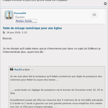
Fresnel34
Équipier
Table de mixage numérique pour une église
M
19 juin 2026, 2:15
e
s
Bonsoir,
s
a
g
Je me doutais qu'il valait mieux que je n'intervienne pas dans ce sujet (et d'ailleurs je
e
n'interviendrais plus, ayant tout dit) :
RenZO
a écrit :
↑
Je me suis alors fait la remarque qu'il fallait commencer par régler la puissance des
colonnes pour limiter la cause des larsen.....
..... aussi tester un réglage de puissance via le bornier de l'enceinte entre 10, 20 et
30w.
Actuellement j'avais mis 30w sur chacune des 3 colonnes de la nef (allée principale,
2 à droite et 1 seule à gauche car une grande peinture nous empêche d'en mettre
une 2e), et 20w pour chaque transept. ....