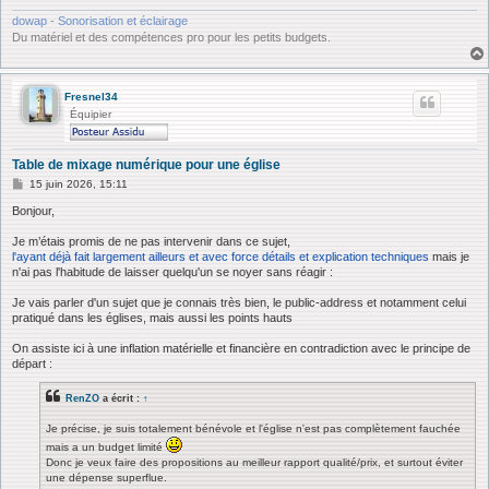
dowap - Sonorisation et éclairage
Du matériel et des compétences pro pour les petits budgets.
Fresnel34
Équipier
Table de mixage numérique pour une église
M
15 juin 2026, 15:11
e
s
Bonjour,
s
a
Je m’étais promis de ne pas intervenir dans ce sujet,
g
l'ayant déjà fait largement ailleurs et avec force détails et explication techniques
mais je
e
n'ai pas l'habitude de laisser quelqu'un se noyer sans réagir :
Je vais parler d'un sujet que je connais très bien, le public-address et notamment celui
pratiqué dans les églises, mais aussi les points hauts
On assiste ici à une inflation matérielle et financière en contradiction avec le principe de
départ :
RenZO
a écrit :
↑
Je précise, je suis totalement bénévole et l'église n'est pas complètement fauchée
mais a un budget limité
Donc je veux faire des propositions au meilleur rapport qualité/prix, et surtout éviter
une dépense superflue.