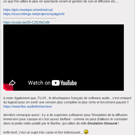
ce que l'on utilise le plus en spectacle vivant et gestion de son et diffusion etc....
https://gris.musique.umontreal.ca/
https://sourceforge.net/projects/spatgris4/
--------------------------------------------
https://youtu.be/25-C2QXbCeM
à noter également que, FLUX , le développeur français de software audio , s'est emparé
du logiciel pour en sortir une version plus complète et plus riche et forcément payant !!
https://www.flux.audio/immersive/
dernière remarque aussi : il y a de superbes softwares pour l'émulation de la diffusion
immersive pour casque et c'est assez bluffant - comme on peut d'ailleurs le constater
dans la petite vidéo publié par le Barthe, qui utilise de telle
émulation binaural
!
enfin bref, c'est un sujet très vaste et fort intéressant...