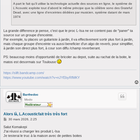
A part le fait qu'il utilise la technologie actuelle des sources en ligne, le système de
e
L'Acoustic exploite tout d'abord le même principe que la célèbre sono des Grateful
Dead, avec une ligne d'enceintes dédiées par musicien, système datant de mars
1974
La grande difference je pense, c'est que le proc L-Isa ne se content pas de "paner" ta
source sur un groupe d'enceinte.
Par exemple, tu places un guitariste à jardin, il va effectivement sortir plus fort à jardin,
mais chaque groupe d'enceinte va aussi beneficier d'un algo de reverb, pour simplifier,
à jardin son direct plus fort, à cour son diffu /champ reverberant.
PS: beaucoup moins d'opportunité de bricoler au depot, suite au rachat de la boite, le
matos est desormais sur Toulouse
https://slift.bandcamp.com/
https://www.youtube.com/watch?v=nJYEbyRfMKY
Barthedoc
Modo
Alors là, L.Acousticfait très très fort
M
30 mars 2026, 2:25
e
s
Salut Komakepi
s
J'ai réussi a charger les produit L-Isa
a
Je testerai le truc à la maison avec de petites boites
g