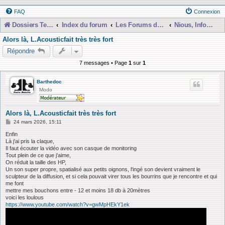
FAQ
Connexion
Dossiers Techniques
Index du forum
Les Forums de Discussions
Nious, Infos, Tests et Tutos etc...
Alors là, L.Acousticfait très très fort
Répondre
7 messages • Page
1
sur
1
Barthedoc
Modo
Alors là, L.Acousticfait très très fort
M
24 mars 2026, 15:11
e
s
Enfin
s
Là j'ai pris la claque,
a
Il faut écouter la vidéo avec son casque de monitoring
g
Tout plein de ce que j'aime,
e
On réduit la taille des HP,
Un son super propre, spatialisé aux petits oignons, l'ingé son devient vraiment le
sculpteur de la diffusion, et si cela pouvait virer tous les bourrins que je rencontre et qui
me font
mettre mes bouchons entre - 12 et moins 18 db à 20mètres
voici les loulous
https://www.youtube.com/watch?v=gwMpHEkY1ek