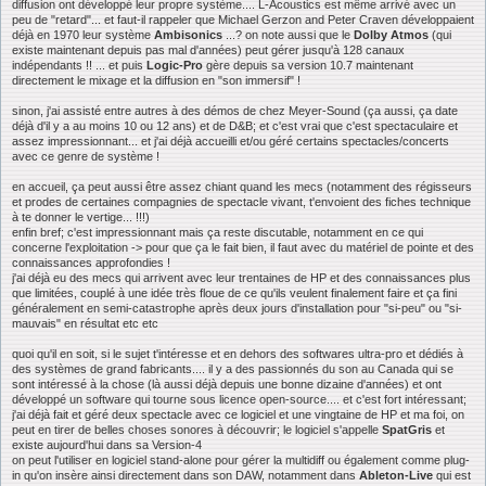
diffusion ont développé leur propre système.... L-Acoustics est même arrivé avec un
peu de "retard"... et faut-il rappeler que Michael Gerzon and Peter Craven développaient
déjà en 1970 leur système
Ambisonics
...? on note aussi que le
Dolby Atmos
(qui
existe maintenant depuis pas mal d'années) peut gérer jusqu'à 128 canaux
indépendants !! ... et puis
Logic-Pro
gère depuis sa version 10.7 maintenant
directement le mixage et la diffusion en "son immersif" !
sinon, j'ai assisté entre autres à des démos de chez Meyer-Sound (ça aussi, ça date
déjà d'il y a au moins 10 ou 12 ans) et de D&B; et c'est vrai que c'est spectaculaire et
assez impressionnant... et j'ai déjà accueilli et/ou géré certains spectacles/concerts
avec ce genre de système !
en accueil, ça peut aussi être assez chiant quand les mecs (notamment des régisseurs
et prodes de certaines compagnies de spectacle vivant, t'envoient des fiches technique
à te donner le vertige... !!!)
enfin bref; c'est impressionnant mais ça reste discutable, notamment en ce qui
concerne l'exploitation -> pour que ça le fait bien, il faut avec du matériel de pointe et des
connaissances approfondies !
j'ai déjà eu des mecs qui arrivent avec leur trentaines de HP et des connaissances plus
que limitées, couplé à une idée très floue de ce qu'ils veulent finalement faire et ça fini
généralement en semi-catastrophe après deux jours d'installation pour "si-peu" ou "si-
mauvais" en résultat etc etc
quoi qu'il en soit, si le sujet t'intéresse et en dehors des softwares ultra-pro et dédiés à
des systèmes de grand fabricants.... il y a des passionnés du son au Canada qui se
sont intéressé à la chose (là aussi déjà depuis une bonne dizaine d'années) et ont
développé un software qui tourne sous licence open-source.... et c'est fort intéressant;
j'ai déjà fait et géré deux spectacle avec ce logiciel et une vingtaine de HP et ma foi, on
peut en tirer de belles choses sonores à découvrir; le logiciel s'appelle
SpatGris
et
existe aujourd'hui dans sa Version-4
on peut l'utiliser en logiciel stand-alone pour gérer la multidiff ou également comme plug-
in qu'on insère ainsi directement dans son DAW, notamment dans
Ableton-Live
qui est