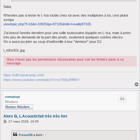
Salut,
N'hesites pas à tester le L-Isa studio chez toi avec des multipistes à toi, cest plutot
sympa
viewtopic.php?f=16&t=10925&p=87105&hilit=l+isa#p87105
J'ai bossé l'année dernière pour une salle toulousaine équipée en L-Isa, mais à priori
très peu de demande de la part des prods, seulement quelques soirées electro.
On a aussi pu jeter au coup d'oeil/oreille à leur "demixer" pour DJ
l_mEe3OL.jpg
Vous n’avez pas les permissions nécessaires pour voir les fichiers joints à ce
message.
https://slift.bandcamp.com/
https://www.youtube.com/watch?v=nJYEbyRfMKY
comakepi
Résident
Alors là, L.Acousticfait très très fort
M
27 mars 2026, 16:05
e
s
s
Fresnel34
a écrit :
↑
a
g