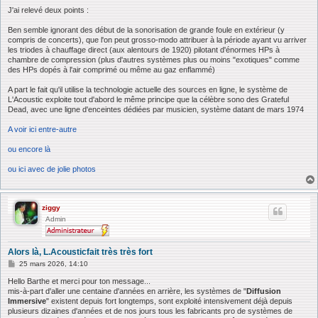
e
J'ai relevé deux points :
Ben semble ignorant des début de la sonorisation de grande foule en extérieur (y
compris de concerts), que l'on peut grosso-modo attribuer à la période ayant vu arriver
les triodes à chauffage direct (aux alentours de 1920) pilotant d'énormes HPs à
chambre de compression (plus d'autres systèmes plus ou moins "exotiques" comme
des HPs dopés à l'air comprimé ou même au gaz enflammé)
A part le fait qu'il utilise la technologie actuelle des sources en ligne, le système de
L'Acoustic exploite tout d'abord le même principe que la célèbre sono des Grateful
Dead, avec une ligne d'enceintes dédiées par musicien, système datant de mars 1974
A voir ici entre-autre
ou encore là
ou ici avec de jolie photos
ziggy
Admin
Alors là, L.Acousticfait très très fort
M
25 mars 2026, 14:10
e
s
Hello Barthe et merci pour ton message...
s
mis-à-part d'aller une centaine d'années en arrière, les systèmes de "
Diffusion
a
Immersive
" existent depuis fort longtemps, sont exploité intensivement déjà depuis
g
plusieurs dizaines d'années et de nos jours tous les fabricants pro de systèmes de
e