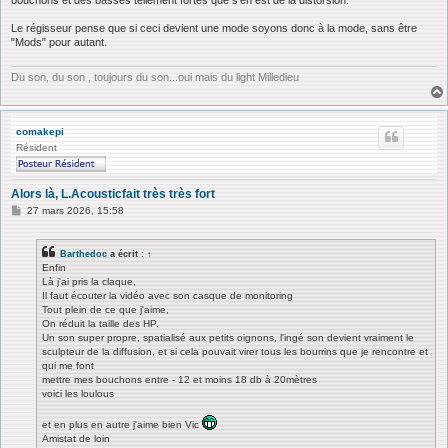
Le régisseur pense que si ceci devient une mode soyons donc à la mode, sans être
"Mods" pour autant.
Du son, du son , toujours du son...oui mais du light Milledieu
comakepi
Résident
Alors là, L.Acousticfait très très fort
M
27 mars 2026, 15:58
e
s
s
Barthedoc
a écrit :
↑
a
Enfin
g
Là j'ai pris la claque,
e
Il faut écouter la vidéo avec son casque de monitoring
Tout plein de ce que j'aime,
On réduit la taille des HP,
Un son super propre, spatialisé aux petits oignons, l'ingé son devient vraiment le
sculpteur de la diffusion, et si cela pouvait virer tous les bourrins que je rencontre et
qui me font
mettre mes bouchons entre - 12 et moins 18 db à 20mètres
voici les loulous
et en plus en autre j'aime bien Vic
Amistat de loin