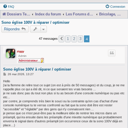
FAQ
Connexion
Dossiers Techniques
Index du forum
Les Forums de Discussions
Bricolage, Dépannage, Construction
Sono église 100V à réparer / optimiser
Répondre
4
1
2
3
47 messages
Précédente
ziggy
Admin
Sono église 100V à réparer / optimiser
M
26 mai 2026, 13:27
e
s
Hello
s
j'ai la flemme de relire tout ce sujet (on est à près de 50 messages) et du coup, je ne me
a
rappelle plus ce qui a été dit, ni ce que seraient tes vrais besoins ...
g
je ne sais donc pas du tout non plus si tu as besoin d'une console numérique ou pas etc
e
etc...
par contre, je comprends très bien le souci ou la contrainte qu'en cas d'achat d'une
console numérique tu te verras confronté au fait que la sono doit être est rester
"accessible" et "réglable" par des gens qui n'y connaissent rien ...
je pense que ce n'est peut-être pas la meilleure idée de rentrer les micros dans un
préampli, qui ira ensuite dans les préamplis d'une mixette numérique qui probablement
enverra le signal dans d'autres préampli (en occurrence ceux de la sono 100V déjà en
place....)