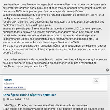
une installation possible et envisageable si tu veux utiliser une mixette numérique serait
de rentrer les sources dans la mixette et de la mixette attaquer directement un ampli de
puissance 100V sans passer par d'autres étages de préamplification....
la configuration générale du système se fera par quelqu'un de compétant (toi ?) ! et la
configue sera ensuite "verrouillé"
l'accès aux "volumes" des sources par les utilisateurs lambda pourra se faire par des
contrôleurs divers, il en existe plein plein...
au plus simple cela peut être une petite surface de contrôle MIDI (par exemple avec
quelques faders ou avec seulement quelques encodeurs; ou ça peut être un petit
panel/boitier de télécommande vissé sur un mur ; on peut aussi envisager une
télécommande un peu plus sophistiqué par iPhone/SmartPhone/Tablette etc ... la
télécommande pourra se faire en filaire ou par Bluetooth ou WiFi
il y a pas mal de solutions dont l'utilisation-même reste absolument simplissime : activer
le système (on/off sur l'alimentation) et puis tourner un bouton ou pousser un fader par
source à gérer....
pour ton larsen latent, cela pourrait être du rumble (très basse fréquences qui tourne en
boucle !) baisser le grave de l'égaliseur ou enclencher un hi-pass resoudrait ce
problème.... (pourvu que ce soit ça ?)
RenZO
Résident
Sono église 100V à réparer / optimiser
M
29 mai 2026, 13:14
e
s
Hello Ziggy ! En effet, la commande midi semble être un bon compromis.
s
Il faut qu'elle soit programmable et autonome, pour pouvoir assigner les boutons et ne