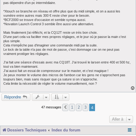
a
pas dépendre d'un pc intermédiaire.
g
e
*Xtouch se branche en réseau et offre plus que du midi simple, et on a aussi les
vumètre entre autres mais 300 € reste cher pour le besoin.
*BCF2000 se trouve d'occasion et semble sympa aussi.
*Novation Launch Control 3 semble être aussi une alternative.
Mais finalement j'ai réfléchi, et la CQ12T reste un très bon choix.
D'une part cela va faciliter mes propres réglages, et le jour où je passe la main c'est
plus simple.
Cela n'empêche pas d'imaginer une commande midi par la suite.
Le lock de la table n'a pas de mot de passe, c'est dommage car on ne peut pas
vraiment protéger les réglages.
J'ai fait une séance d'essais avec ma CQ18T. J'ai trouvé le larsen entre 400 et 500 hz,
tout va bien maintenant.
J'ai aussi fait un essai de compresseur sur le master, et c'est magique !
Je peux monter le volume des micros de l'ambon car les gens ne s'approchent pas
toujours bien, mais sans risquer que ça sature si on s'approche.
Cela limite la nécessité de régler le volume manuellement, non ?
Répondre
4
1
2
3
47 messages
Précédente
Aller à
Dossiers Techniques
Index du forum