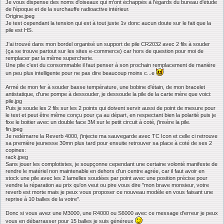
Je vous dispense des noms d'oiseaux qui m'ont échappés à l'égards du bureau d'étude
de l'époque et de la surchauffe radioactive intérieur.
Origine.jpeg
Je test cependant la tension qui est à tout juste 1v donc aucun doute sur le fait que la
pile est HS.
J'ai trouvé dans mon bordel organisé un support de pile CR2032 avec 2 fils à souder
(ça se trouve partout sur les sites e-commerce) car hors de question pour moi de
remplacer par la même supercherie.
Une pile c'est du consommable il faut penser à son prochain remplacement de manière
un peu plus intelligente pour ne pas dire beaucoup moins c...e
Armé de mon fer à souder basse température, une bobine d'étain, de mon bracelet
antistatique, d'une pompe à dessouder, je dessoude la pile de la carte mère que voici:
pile.jpg
Puis je soude les 2 fils sur les 2 points qui doivent servir aussi de point de mesure pour
le test et peut être même conçu pour ça au départ, en respectant bien la polarité puis je
fixe le boitier avec un double face 3M sur le petit circuit à coté, j'insère la pile.
fin.jpeg
Je redémarre la Reverb 4000, j'injecte ma sauvegarde avec TC Icon et celle ci retrouve
sa première jeunesse 30mn plus tard pour ensuite retrouver sa place à coté de ses 2
copines:
rack.jpeg
Sans jouer les complotistes, je soupçonne cependant une certaine volonté manifeste de
rendre le matériel non maintenable en dehors d'un centre agrée, car il faut avoir en
stock une pile avec les 2 lamelles soudées par point avec une position précise pour
vendre la réparation au prix qu'on veut ou pire vous dire "mon brave monsieur, votre
reverb est morte mais je peux vous proposer ce nouveau modèle en vous faisant une
reprise à 10 balles de la votre".
Donc si vous avez une M3000, une R4000 ou S6000 avec ce message d'erreur je peux
vous en débarrasser pour 15 balles je suis généreux