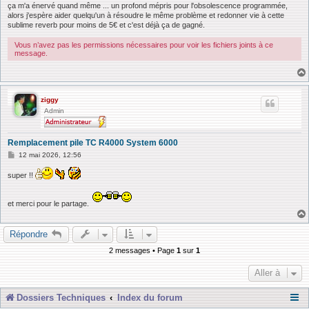
ça m'a énervé quand même ... un profond mépris pour l'obsolescence programmée,
alors j'espère aider quelqu'un à résoudre le même problème et redonner vie à cette
sublime reverb pour moins de 5€ et c'est déjà ça de gagné.
Vous n’avez pas les permissions nécessaires pour voir les fichiers joints à ce
message.
ziggy
Admin
Remplacement pile TC R4000 System 6000
M
12 mai 2026, 12:56
e
s
super !!
s
a
g
et merci pour le partage.
e
Répondre
2 messages • Page
1
sur
1
Aller à
Dossiers Techniques
Index du forum