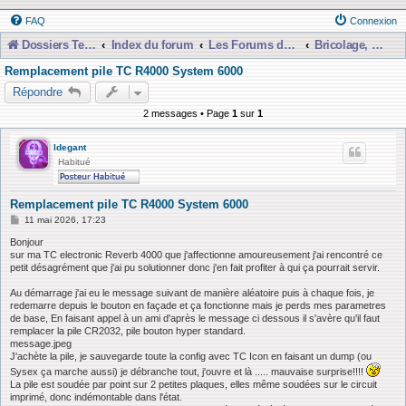
FAQ
Connexion
Dossiers Techniques
Index du forum
Les Forums de Discussions
Bricolage, Dépannage, Construction
Remplacement pile TC R4000 System 6000
Répondre
2 messages • Page
1
sur
1
ldegant
Habitué
Remplacement pile TC R4000 System 6000
M
11 mai 2026, 17:23
e
s
Bonjour
s
sur ma TC electronic Reverb 4000 que j'affectionne amoureusement j'ai rencontré ce
a
petit désagrément que j'ai pu solutionner donc j'en fait profiter à qui ça pourrait servir.
g
e
Au démarrage j'ai eu le message suivant de manière aléatoire puis à chaque fois, je
redemarre depuis le bouton en façade et ça fonctionne mais je perds mes parametres
de base, En faisant appel à un ami d'après le message ci dessous il s'avère qu'il faut
remplacer la pile CR2032, pile bouton hyper standard.
message.jpeg
J'achète la pile, je sauvegarde toute la config avec TC Icon en faisant un dump (ou
Sysex ça marche aussi) je débranche tout, j'ouvre et là ..... mauvaise surprise!!!!
La pile est soudée par point sur 2 petites plaques, elles même soudées sur le circuit
imprimé, donc indémontable dans l'état.