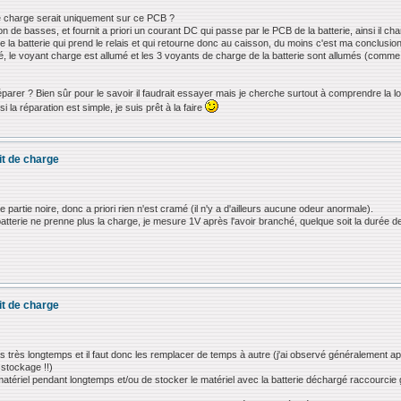
de charge serait uniquement sur ce PCB ?
on de basses, et fournit a priori un courant DC qui passe par le PCB de la batterie, ainsi il cha
 de la batterie qui prend le relais et qui retourne donc au caisson, du moins c'est ma conclusion
 le voyant charge est allumé et les 3 voyants de charge de la batterie sont allumés (comme si
éparer ? Bien sûr pour le savoir il faudrait essayer mais je cherche surtout à comprendre la lo
la réparation est simple, je suis prêt à la faire
it de charge
e partie noire, donc a priori rien n'est cramé (il n'y a d'ailleurs aucune odeur anormale).
 batterie ne prenne plus la charge, je mesure 1V après l'avoir branché, quelque soit la durée d
it de charge
s très longtemps et il faut donc les remplacer de temps à autre (j'ai observé généralement ap
e stockage !!)
le matériel pendant longtemps et/ou de stocker le matériel avec la batterie déchargé raccourcie