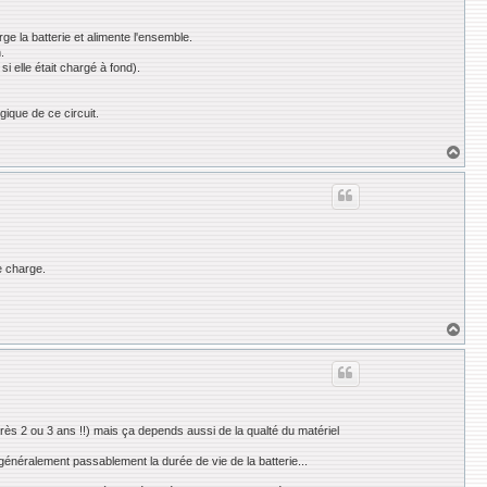
rge la batterie et alimente l'ensemble.
.
 elle était chargé à fond).
gique de ce circuit.
H
a
u
t
e charge.
H
a
u
t
rès 2 ou 3 ans !!) mais ça depends aussi de la qualté du matériel
 généralement passablement la durée de vie de la batterie...