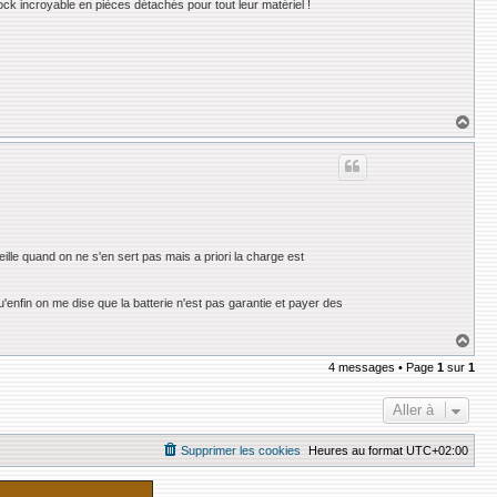
tock incroyable en pièces détachés pour tout leur matériel !
H
a
u
t
ille quand on ne s'en sert pas mais a priori la charge est
enfin on me dise que la batterie n'est pas garantie et payer des
H
a
4 messages • Page
1
sur
1
u
t
Aller à
Supprimer les cookies
Heures au format
UTC+02:00