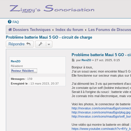
FAQ
Dossiers Techniques
Index du forum
Les Forums de Discuss
Problème batterie Maui 5 GO - circuit de charge
Répondre
Problème batterie Maui 5 GO - ci
M
par
RenZO
»
27 oct. 2025, 0:15
RenZO
e
Résident
s
Bonjour à tous,
s
J'ai un souci avec mon enceinte Maui 5 G
a
Elle fonctionne sur secteur mais plus sur
g
Messages :
159
e
J'ai démonté les 3 vis qui permettent d'ac
Enregistré le :
13 mars 2023, 20:37
Je constate qu'un self (bobine inducteur) e
Serait il à l'origine du souci : batterie vid
Je connais très mal électronique, mais v
Voici les photos, le connecteur de batterie 
http://novatux.com/sono/maui5go/connect
http://novatux.com/sono/maui5go/plug.jpg
http://novatux.com/sono/maui5go/self_bur
Une vidéo qui montre la batterie en détail :
https://www.youtube.com/watch?v=ftYy_