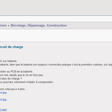
ions
Bricolage, Dépannage, Construction
rcuit de charge
O sur batterie.
 batterie, bien que la batterie est toujours connectée puisque c'est la première colonne, sur
céder au PCB de la batterie.
st noir, tandis que le 2e ne l'est pas.
e et plus de charge ?
ous pourriez sûrement m'aider à comprendre.
est celui qui a 4 pins.
or.jpg
nt.jpg
k2nlB0