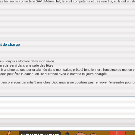
 toi; soit tu contacte le SAV d'Adam Hall; ils sont compétents et très réactifs, et ils ont un s
it de charge
eu, toujours stockée dans mon salon.
'en suis servi dans une salle des fêtes.
s branchée au secteur et allumée dans mon salon, prête à fonctionner : l'enceinte se met en ve
cela peut être la cause, en l’occurrence avec la batterie toujours chargée.
st encore sous garantie 3 ans chez Bax, mais je ne voudrais pas renvoyer l'ensemble pour qu'