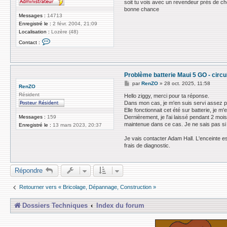
soit tu vois avec un revendeur près de chez
bonne chance
Messages :
14713
Enregistré le :
2 févr. 2004, 21:09
Localisation :
Lozère (48)
C
Contact :
o
n
t
a
c
Problème batterie Maui 5 GO - circu
t
e
M
par
RenZO
»
28 oct. 2025, 11:58
RenZO
r
e
z
Résident
s
Hello ziggy, merci pour ta réponse.
i
s
Dans mon cas, je m'en suis servi assez p
g
a
Elle fonctionnait cet été sur batterie, je m
g
g
Messages :
159
Dernièrement, je l'ai laissé pendant 2 moi
y
e
maintenue dans ce cas. Je ne sais pas si 
Enregistré le :
13 mars 2023, 20:37
Je vais contacter Adam Hall. L'enceinte e
frais de diagnostic.
Répondre
Retourner vers « Bricolage, Dépannage, Construction »
Dossiers Techniques
Index du forum