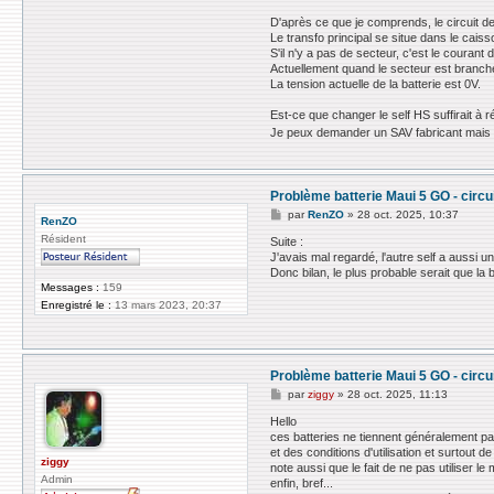
D'après ce que je comprends, le circuit 
Le transfo principal se situe dans le caiss
S'il n'y a pas de secteur, c'est le courant
Actuellement quand le secteur est branché,
La tension actuelle de la batterie est 0V.
Est-ce que changer le self HS suffirait à r
Je peux demander un SAV fabricant mais si 
Problème batterie Maui 5 GO - circu
M
par
RenZO
»
28 oct. 2025, 10:37
RenZO
e
Résident
s
Suite :
s
J'avais mal regardé, l'autre self a aussi un
a
Donc bilan, le plus probable serait que la
g
Messages :
159
e
Enregistré le :
13 mars 2023, 20:37
Problème batterie Maui 5 GO - circu
M
par
ziggy
»
28 oct. 2025, 11:13
e
s
Hello
s
ces batteries ne tiennent généralement pa
a
et des conditions d'utilisation et surtout d
g
ziggy
note aussi que le fait de ne pas utiliser 
e
Admin
enfin, bref...