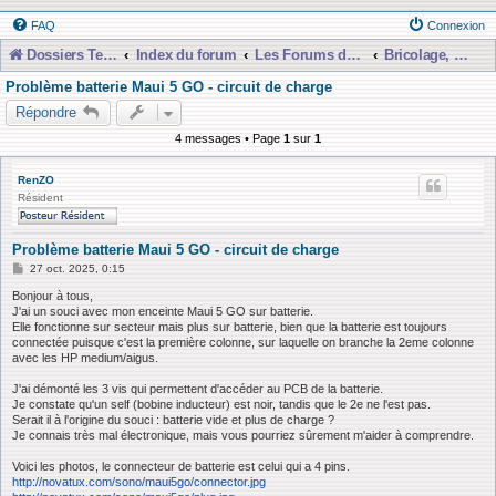
FAQ
Connexion
Dossiers Techniques
Index du forum
Les Forums de Discussions
Bricolage, Dépannage, Construction
Problème batterie Maui 5 GO - circuit de charge
Répondre
4 messages • Page
1
sur
1
RenZO
Résident
Problème batterie Maui 5 GO - circuit de charge
M
27 oct. 2025, 0:15
e
s
Bonjour à tous,
s
J'ai un souci avec mon enceinte Maui 5 GO sur batterie.
a
Elle fonctionne sur secteur mais plus sur batterie, bien que la batterie est toujours
g
connectée puisque c'est la première colonne, sur laquelle on branche la 2eme colonne
e
avec les HP medium/aigus.
J'ai démonté les 3 vis qui permettent d'accéder au PCB de la batterie.
Je constate qu'un self (bobine inducteur) est noir, tandis que le 2e ne l'est pas.
Serait il à l'origine du souci : batterie vide et plus de charge ?
Je connais très mal électronique, mais vous pourriez sûrement m'aider à comprendre.
Voici les photos, le connecteur de batterie est celui qui a 4 pins.
http://novatux.com/sono/maui5go/connector.jpg