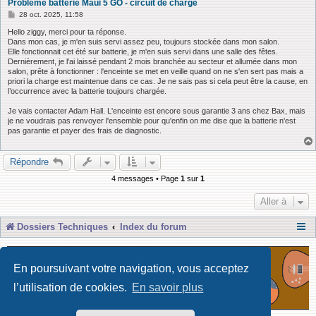
Problème batterie Maui 5 GO - circuit de charge
M
28 oct. 2025, 11:58
e
s
Hello ziggy, merci pour ta réponse.
s
Dans mon cas, je m'en suis servi assez peu, toujours stockée dans mon salon.
a
Elle fonctionnait cet été sur batterie, je m'en suis servi dans une salle des fêtes.
g
Dernièrement, je l'ai laissé pendant 2 mois branchée au secteur et allumée dans mon
e
salon, prête à fonctionner : l'enceinte se met en veille quand on ne s'en sert pas mais a
priori la charge est maintenue dans ce cas. Je ne sais pas si cela peut être la cause, en
l’occurrence avec la batterie toujours chargée.
Je vais contacter Adam Hall. L'enceinte est encore sous garantie 3 ans chez Bax, mais
je ne voudrais pas renvoyer l'ensemble pour qu'enfin on me dise que la batterie n'est
pas garantie et payer des frais de diagnostic.
Répondre
4 messages • Page
1
sur
1
Aller à
Dossiers Techniques
Index du forum
En poursuivant votre navigation, vous acceptez
l’utilisation de cookies.
En savoir plus