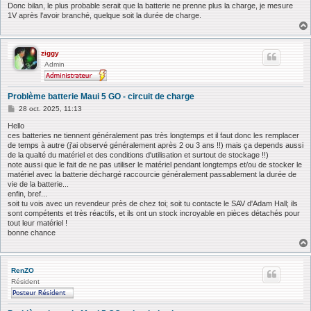
g
Donc bilan, le plus probable serait que la batterie ne prenne plus la charge, je mesure
e
1V après l'avoir branché, quelque soit la durée de charge.
ziggy
Admin
Problème batterie Maui 5 GO - circuit de charge
M
28 oct. 2025, 11:13
e
s
Hello
s
ces batteries ne tiennent généralement pas très longtemps et il faut donc les remplacer
a
de temps à autre (j'ai observé généralement après 2 ou 3 ans !!) mais ça depends aussi
g
de la qualté du matériel et des conditions d'utilisation et surtout de stockage !!)
e
note aussi que le fait de ne pas utiliser le matériel pendant longtemps et/ou de stocker le
matériel avec la batterie déchargé raccourcie généralement passablement la durée de
vie de la batterie...
enfin, bref...
soit tu vois avec un revendeur près de chez toi; soit tu contacte le SAV d'Adam Hall; ils
sont compétents et très réactifs, et ils ont un stock incroyable en pièces détachés pour
tout leur matériel !
bonne chance
RenZO
Résident