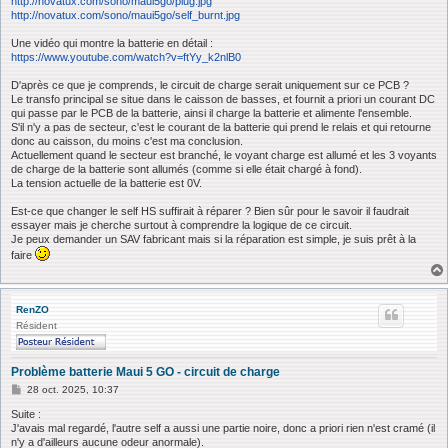
http://novatux.com/sono/maui5go/plug.jpg
http://novatux.com/sono/maui5go/self_burnt.jpg
Une vidéo qui montre la batterie en détail :
https://www.youtube.com/watch?v=ftYy_k2nlB0
D'après ce que je comprends, le circuit de charge serait uniquement sur ce PCB ?
Le transfo principal se situe dans le caisson de basses, et fournit a priori un courant DC
qui passe par le PCB de la batterie, ainsi il charge la batterie et alimente l'ensemble.
S'il n'y a pas de secteur, c'est le courant de la batterie qui prend le relais et qui retourne
donc au caisson, du moins c'est ma conclusion.
Actuellement quand le secteur est branché, le voyant charge est allumé et les 3 voyants
de charge de la batterie sont allumés (comme si elle était chargé à fond).
La tension actuelle de la batterie est 0V.
Est-ce que changer le self HS suffirait à réparer ? Bien sûr pour le savoir il faudrait
essayer mais je cherche surtout à comprendre la logique de ce circuit.
Je peux demander un SAV fabricant mais si la réparation est simple, je suis prêt à la
faire
RenZO
Résident
Problème batterie Maui 5 GO - circuit de charge
M
28 oct. 2025, 10:37
e
s
Suite :
s
J'avais mal regardé, l'autre self a aussi une partie noire, donc a priori rien n'est cramé (il
a
n'y a d'ailleurs aucune odeur anormale).