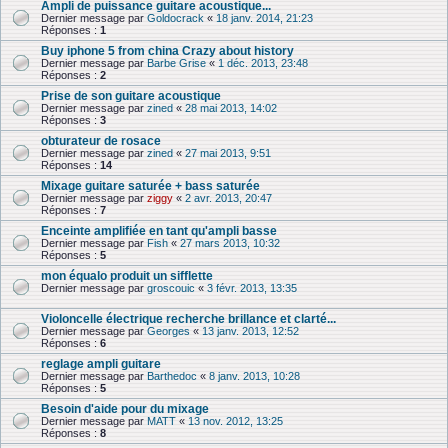
Ampli de puissance guitare acoustique...
Dernier message par
Goldocrack
«
18 janv. 2014, 21:23
Réponses :
1
Buy iphone 5 from china Crazy about history
Dernier message par
Barbe Grise
«
1 déc. 2013, 23:48
Réponses :
2
Prise de son guitare acoustique
Dernier message par
zined
«
28 mai 2013, 14:02
Réponses :
3
obturateur de rosace
Dernier message par
zined
«
27 mai 2013, 9:51
Réponses :
14
Mixage guitare saturée + bass saturée
Dernier message par
ziggy
«
2 avr. 2013, 20:47
Réponses :
7
Enceinte amplifiée en tant qu'ampli basse
Dernier message par
Fish
«
27 mars 2013, 10:32
Réponses :
5
mon équalo produit un sifflette
Dernier message par
groscouic
«
3 févr. 2013, 13:35
Violoncelle électrique recherche brillance et clarté...
Dernier message par
Georges
«
13 janv. 2013, 12:52
Réponses :
6
reglage ampli guitare
Dernier message par
Barthedoc
«
8 janv. 2013, 10:28
Réponses :
5
Besoin d'aide pour du mixage
Dernier message par
MATT
«
13 nov. 2012, 13:25
Réponses :
8