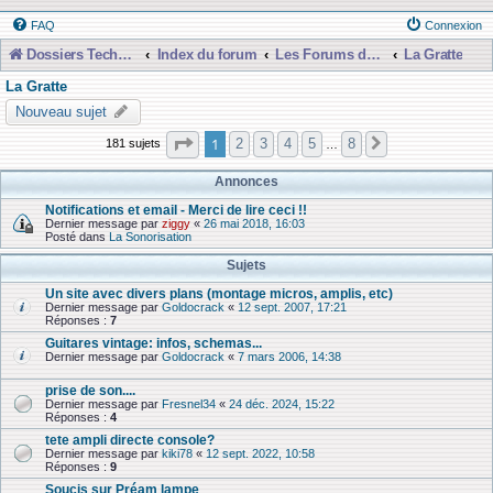
FAQ
Connexion
Dossiers Techniques
Index du forum
Les Forums de Discussions
La Gratte
La Gratte
Nouveau sujet
Page
1
sur
8
1
2
3
4
5
8
181 sujets
Suivante
…
Annonces
Notifications et email - Merci de lire ceci !!
Dernier message par
ziggy
«
26 mai 2018, 16:03
Posté dans
La Sonorisation
Sujets
Un site avec divers plans (montage micros, amplis, etc)
Dernier message par
Goldocrack
«
12 sept. 2007, 17:21
Réponses :
7
Guitares vintage: infos, schemas...
Dernier message par
Goldocrack
«
7 mars 2006, 14:38
prise de son....
Dernier message par
Fresnel34
«
24 déc. 2024, 15:22
Réponses :
4
tete ampli directe console?
Dernier message par
kiki78
«
12 sept. 2022, 10:58
Réponses :
9
Soucis sur Préam lampe