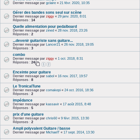
Dernier message par
gclaire
«
21 févr. 2020, 10:35
Gérer des bandes sons seul sur scène
Dernier message par
ziggy
«
29 janv. 2020, 8:01
Réponses :
14
Quelle alimentation pour pedalboard
Dernier message par
zined
«
28 nov. 2018, 23:26
Réponses :
2
...devenir guitariste sans guitare...
Dernier message par
Lancer21
«
26 nov. 2018, 19:05
Réponses :
3
combo
Dernier message par
ziggy
«
1 oct. 2018, 8:31
Réponses :
24
1
2
Enceinte pour guitare
Dernier message par
sabol
«
16 nov. 2017, 19:57
Réponses :
8
Le TronicalTune
Dernier message par
comakepi
«
24 oct. 2016, 18:36
Réponses :
2
impédance
Dernier message par
kassavir
«
17 août 2015, 8:48
Réponses :
5
prix d'une guitare
Dernier message par
chris60
«
9 févr. 2015, 13:30
Réponses :
2
Ampli polyvalent Guitare / basse
Dernier message par
MichaelT
«
17 sept. 2014, 13:30