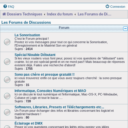
FAQ
Connexion
Dossiers Techniques
Index du forum
Les Forums de Discussions
Les Forums de Discussions
Forum
La Sonorisation
C'est le Forum principal !
Postez ici vos messages pour tout ce qui concerne la Sonorisation,
l'Enregistrement et le Matériel Son en général
Sujets :
2414
Spécial Nioubie Débutant
Si les vieux routiers vous font peur, posez ici vos questions de "débutant" sans
crainte. Ici on est spécial gentil et on ne mord pas!! Mais beaucoup de réponses
existent déjà. Faites une recherche d'abord!
Sujets :
1755
Sono pas chère et presque gratuiiit !!
ici vous trouverez enfin ce que vous avez toujours cherché : la sono presque
gratuite
Sujets :
15
Informatique, Consoles Numériques et MAO
Ici on discute le tout numérique et l'informatique, Mac-OS-X, PC-Windaube,
Cubase et Logic et tout le bazar.....
Sujets :
728
Softwares, Libraries, Presets et Téléchargements etc...
Un Forum pour échanger des infos et librairies concernant les logiciel et
matériel hardware !
Sujets :
80
Éclairage et DMX
Posez ici vos questions concernant les lights et/ou postez vos idées