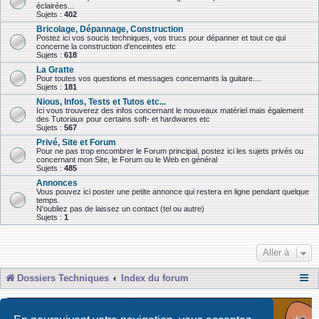
éclairées...
Sujets :
402
Bricolage, Dépannage, Construction
Postez ici vos soucis techniques, vos trucs pour dépanner et tout ce qui
concerne la construction d'enceintes etc
Sujets :
618
La Gratte
Pour toutes vos questions et messages concernants la guitare....
Sujets :
181
Nious, Infos, Tests et Tutos etc...
Ici vous trouverez des infos concernant le nouveaux matériel mais également
des Tutoriaux pour certains soft- et hardwares etc
Sujets :
567
Privé, Site et Forum
Pour ne pas trop encombrer le Forum principal, postez ici les sujets privés ou
concernant mon Site, le Forum ou le Web en général
Sujets :
485
Annonces
Vous pouvez ici poster une petite annonce qui restera en ligne pendant quelque
temps.
N'oubliez pas de laissez un contact (tel ou autre)
Sujets :
1
Aller à
Dossiers Techniques
Index du forum