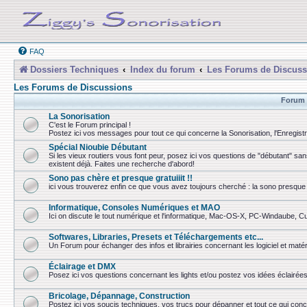
FAQ
Dossiers Techniques
Index du forum
Les Forums de Discuss
Les Forums de Discussions
Forum
La Sonorisation
C'est le Forum principal !
Postez ici vos messages pour tout ce qui concerne la Sonorisation, l'Enregist
Spécial Nioubie Débutant
Si les vieux routiers vous font peur, posez ici vos questions de "débutant" sa
existent déjà. Faites une recherche d'abord!
Sono pas chère et presque gratuiiit !!
ici vous trouverez enfin ce que vous avez toujours cherché : la sono presque 
Informatique, Consoles Numériques et MAO
Ici on discute le tout numérique et l'informatique, Mac-OS-X, PC-Windaube, Cuba
Softwares, Libraries, Presets et Téléchargements etc...
Un Forum pour échanger des infos et librairies concernant les logiciel et matér
Éclairage et DMX
Posez ici vos questions concernant les lights et/ou postez vos idées éclairées
Bricolage, Dépannage, Construction
Postez ici vos soucis techniques, vos trucs pour dépanner et tout ce qui conc