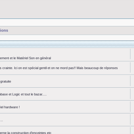
ions
rement et le Matériel Son en général
ns crainte. Ici on est spécial gentil et on ne mord pas!! Mais beaucoup de réponses
gratuite
se et Logic et tout le bazar.....
iel hardware !
...
erne la construction d'enceintes etc