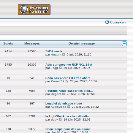
Connexion
Sujets
Messages
Dernier message
2414
22588
SM57 mods
V
par
ldegant
6 juil. 2026, 11:15
o
i
r
1755
16305
Avis sur enceinte RCF NXL 14-A
l
V
par
Fogg
30 juil. 2026, 15:06
e
o
d
i
e
r
15
241
Sono pas chère HIFI très chère
r
l
V
par
PierreK59
24 juin 2023, 15:36
n
e
o
i
d
i
e
e
728
7054
Pourquoi vous casser les pied…
r
r
r
V
par
ldegant
23 févr. 2026, 18:50
l
m
n
o
e
e
i
i
d
s
80
367
Logiciel de mixage video
e
r
e
s
V
par
Audiovideo
r
l
29 juin 2026, 18:42
r
a
o
m
e
n
g
i
e
d
i
402
3781
le LightShark de chez WorkPro
e
r
s
e
e
V
par
ziggy
19 juin 2026, 22:01
l
s
r
r
o
e
a
n
m
i
d
g
i
e
618
5372
Choix ampli pour des caissons…
r
e
e
e
s
V
par
tiba
6 août 2026, 10:08
l
r
r