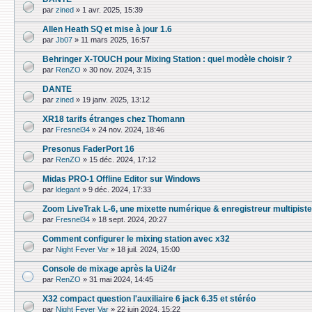
par
zined
»
1 avr. 2025, 15:39
Allen Heath SQ et mise à jour 1.6
par
Jb07
»
11 mars 2025, 16:57
Behringer X-TOUCH pour Mixing Station : quel modèle choisir ?
par
RenZO
»
30 nov. 2024, 3:15
DANTE
par
zined
»
19 janv. 2025, 13:12
XR18 tarifs étranges chez Thomann
par
Fresnel34
»
24 nov. 2024, 18:46
Presonus FaderPort 16
par
RenZO
»
15 déc. 2024, 17:12
Midas PRO-1 Offline Editor sur Windows
par
ldegant
»
9 déc. 2024, 17:33
Zoom LiveTrak L-6, une mixette numérique & enre­gis­treur multi­pist
par
Fresnel34
»
18 sept. 2024, 20:27
Comment configurer le mixing station avec x32
par
Night Fever Var
»
18 juil. 2024, 15:00
Console de mixage après la Ui24r
par
RenZO
»
31 mai 2024, 14:45
X32 compact question l'auxiliaire 6 jack 6.35 et stéréo
par
Night Fever Var
»
22 juin 2024, 15:22