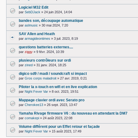
Logiciel M32 Edit
par
SebDJack
»
24 juin 2024, 14:04
bandes son, découpage automatique
par
aslmusic
»
30 mai 2024, 7:20
SAV Allen and Heath
par
armagideontimes
»
3 juil. 2023, 8:19
questions batteries externes....
par
ziggy
»
9 févr. 2024, 10:39
plusieurs contrôleurs sur ordi
par
zined
»
31 janv. 2024, 18:25
digico sd9 / madi / soundcraft si impact
par
Gros corps maladroit
»
27 avr. 2019, 0:21
Piloter la x-touch en wifi et en live explication
par
Night Fever Var
»
8 oct. 2023, 19:51
Mappage clavier ordi avec Serato pro
par
Cherokee13
»
26 sept. 2023, 13:47
Yamaha Rivage firmware V6 : du nouveau en attendant la DM7
par
comakepi
»
24 août 2023, 22:08
Volume différent pour un Effet retour et façade
par
Night Fever Var
»
15 août 2023, 17:49