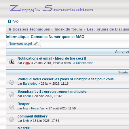
FAQ
Dossiers Techniques
Index du forum
Les Forums de Discuss
Informatique, Consoles Numériques et MAO
Nouveau sujet
Annonce
Notifications et email - Merci de lire ceci !!
par
ziggy
»
26 mai 2018, 16:03
» dans
La Sonorisation
Sujets
Pourquoi vous casser les pieds si Chatgpt le fait pour vous
par
Barthedoc
»
29 janv. 2026, 11:18
Soundcraft vi1 / enregistrement multipiste.
par
cadm
»
20 nov. 2025, 16:42
Reaper
par
Night Fever Var
»
17 août 2025, 11:59
comment dubber?
par
Nyhl
»
13 juin 2025, 17:54
DANTE