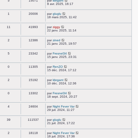
5
15071
par
ldegant
8 avr. 2025, 16:17
1
20006
par
gluglu
18 mars 2025, 11:42
11
41993
par
ziggy
22 janv. 2025, 11:14
2
12386
par
zined
21 janv. 2025, 19:57
5
23342
par
Fresnel34
15 janv. 2025, 23:31
0
11305
par
RenZO
15 déc. 2024, 17:12
2
15192
par
ldegant
10 déc. 2024, 12:36
0
13302
par
Fresnel34
18 sept. 2024, 20:27
4
24604
par
Night Fever Var
29 juil. 2024, 11:27
39
111537
par
gluglu
21 juil. 2024, 17:22
2
18118
par
Night Fever Var
16 juil. 2024, 17:36