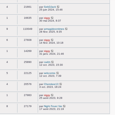
4
21661
par
SebDJack
25 juin 2024, 15:46
1
16635
par
ziggy
30 mai 2024, 8:37
9
110049
par
armagideontimes
28 févr. 2025, 9:35
6
27608
par
ziggy
14 févr. 2024, 10:18
1
14269
par
ziggy
31 janv. 2024, 21:46
4
25890
par
cadm
12 oct. 2023, 15:30
5
22125
par
sebcormo
12 oct. 2023, 7:39
4
20576
par
Cherokee13
3 oct. 2023, 18:24
1
27983
par
ziggy
25 août 2023, 9:28
8
27179
par
Night Fever Var
17 août 2023, 21:19