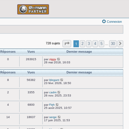
Connexion
Page
1
sur
30
1
2
3
4
5
30
728 sujets
Su
…
Réponses
Vues
Dernier message
0
263915
par
ziggy
26 mai 2018, 16:03
Réponses
Vues
Dernier message
8
56382
par
ldegant
23 févr. 2026, 18:50
2
3355
par
cadm
26 nov. 2025, 23:53
4
6800
par
Fish
25 août 2025, 10:57
14
18637
par
serge
17 juin 2025, 11:53