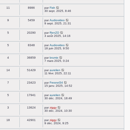
11
8986
par
Fish
30 sept. 2025, 8:46
9
5459
par
Audiovideo
9 sept. 2025, 21:31
5
20290
par
RenZO
3 août 2025, 14:16
5
8348
par
Audiovideo
18 juin 2025, 9:50
4
36859
par
brumix
7 mars 2025, 0:24
14
51429
par
aurelien
11 févr. 2025, 22:11
7
23423
par
Fresnel34
15 janv. 2025, 14:52
5
17941
par
aurelien
30 déc. 2024, 18:49
3
13624
par
ziggy
30 déc. 2024, 10:30
18
42901
par
ziggy
9 déc. 2024, 9:25