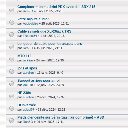
Compléter mon matériel PRX avec des SRX 815
par
RenZO
»
5 août 2025, 23:26
Votre bijoute audio ?
par
Audiovideo
»
25 août 2025, 12:51
Câble symétrique XLR3/jack TRS
par
Fresnel34
»
1 juin 2024, 22:16
Longueur de câble pour les adaptateurs
par
RenZO
»
15 juin 2025, 21:11
MTD 112
par
jack2m
»
24 févr. 2025, 19:30
lpds et spds
par
aurelien
»
13 janv. 2025, 9:40
Support arrière pour ampli
par
jack2m
»
12 janv. 2025, 23:59
HP 238s
par
aurelien
»
29 déc. 2024, 17:37
Di inversée
par
guigui67
»
29 déc. 2024, 12:32
Pieds d'enceinte sur vérin (gas / air comprimé) + ASD
par
RenZO
»
26 nov. 2023, 17:41