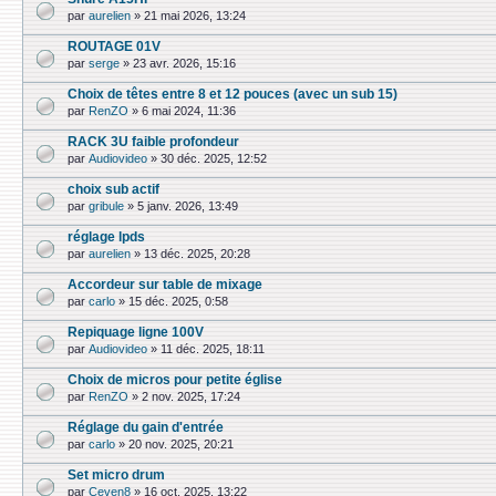
par
aurelien
»
21 mai 2026, 13:24
ROUTAGE 01V
par
serge
»
23 avr. 2026, 15:16
Choix de têtes entre 8 et 12 pouces (avec un sub 15)
par
RenZO
»
6 mai 2024, 11:36
RACK 3U faible profondeur
par
Audiovideo
»
30 déc. 2025, 12:52
choix sub actif
par
gribule
»
5 janv. 2026, 13:49
réglage lpds
par
aurelien
»
13 déc. 2025, 20:28
Accordeur sur table de mixage
par
carlo
»
15 déc. 2025, 0:58
Repiquage ligne 100V
par
Audiovideo
»
11 déc. 2025, 18:11
Choix de micros pour petite église
par
RenZO
»
2 nov. 2025, 17:24
Réglage du gain d'entrée
par
carlo
»
20 nov. 2025, 20:21
Set micro drum
par
Ceven8
»
16 oct. 2025, 13:22