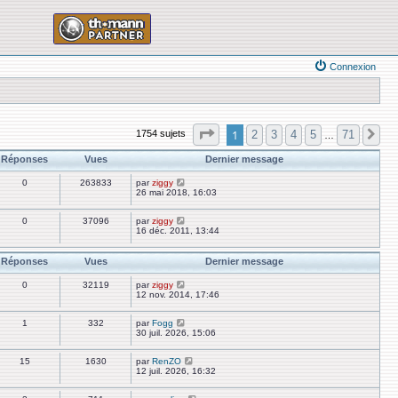
Connexion
Page
1
sur
71
1
2
3
4
5
71
1754 sujets
Su
…
Réponses
Vues
Dernier message
0
263833
par
ziggy
26 mai 2018, 16:03
0
37096
par
ziggy
16 déc. 2011, 13:44
Réponses
Vues
Dernier message
0
32119
par
ziggy
12 nov. 2014, 17:46
1
332
par
Fogg
30 juil. 2026, 15:06
15
1630
par
RenZO
12 juil. 2026, 16:32