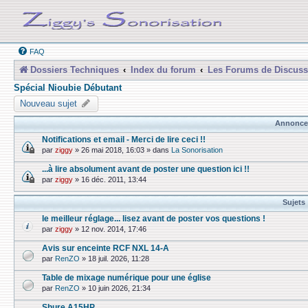
FAQ
Dossiers Techniques
Index du forum
Les Forums de Discuss
Spécial Nioubie Débutant
Nouveau sujet
Annonce
Notifications et email - Merci de lire ceci !!
par
ziggy
»
26 mai 2018, 16:03
» dans
La Sonorisation
...à lire absolument avant de poster une question ici !!
par
ziggy
»
16 déc. 2011, 13:44
Sujets
le meilleur réglage... lisez avant de poster vos questions !
par
ziggy
»
12 nov. 2014, 17:46
Avis sur enceinte RCF NXL 14-A
par
RenZO
»
18 juil. 2026, 11:28
Table de mixage numérique pour une église
par
RenZO
»
10 juin 2026, 21:34
Shure A15HP