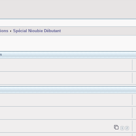
ions
Spécial Nioubie Débutant
s
1
2