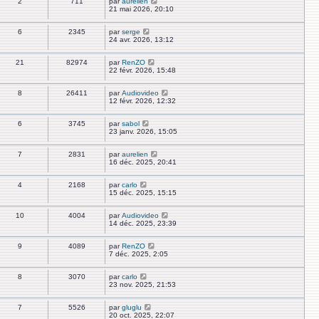
2
711
par
aurelien
21 mai 2026, 20:10
6
2345
par
serge
24 avr. 2026, 13:12
21
82974
par
RenZO
22 févr. 2026, 15:48
8
26411
par
Audiovideo
12 févr. 2026, 12:32
6
3745
par
sabol
23 janv. 2026, 15:05
7
2831
par
aurelien
16 déc. 2025, 20:41
4
2168
par
carlo
15 déc. 2025, 15:15
10
4004
par
Audiovideo
14 déc. 2025, 23:39
9
4089
par
RenZO
7 déc. 2025, 2:05
8
3070
par
carlo
23 nov. 2025, 21:53
7
5526
par
gluglu
20 oct. 2025, 22:07