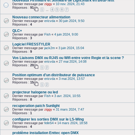
nouveaux Firmware et Software de LightShark en Beta-Test
Dernier message par
ziggy
«
10 nov. 2024, 21:43
Réponses :
91
1
4
5
6
7
…
Nouveau connecteur alimentation
Dernier message par
ericvda
«
30 juin 2024, 9:50
Réponses :
4
QLC+
Dernier message par
Fish
«
4 juin 2024, 9:00
Réponses :
3
Logiciel FRESSTYLER
Dernier message par
jack2m
«
3 juin 2024, 15:04
Réponses :
9
Vos Liaisons DMX ou RJ45 ou Wifi entre votre Regie et la scene ?
Dernier message par
ericvda
«
27 mai 2024, 14:08
Réponses :
20
1
2
Position optimum d'un distributeur de puissance
Dernier message par
ericvda
«
3 mai 2024, 13:57
Réponses :
15
1
2
projecteur halogene ou led
Dernier message par
Fish
«
3 avr. 2024, 10:55
Réponses :
8
recuperation patch Sunlight
Dernier message par
ziggy
«
31 mars 2024, 7:47
Réponses :
1
configurer les sorties DMX sur le LS-Wing
Dernier message par
felin54
«
14 mars 2024, 18:58
Réponses :
4
problème installation Enttec open DMX