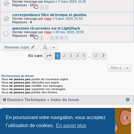
Dernier message par
ldegant
«
7 mars 2024, 11:26
Réponses :
17
1
2
correspondance filtre dichroique et gleatine
Dernier message par
ziggy
«
5 janv. 2024, 21:54
Réponses :
4
questions récurrentes sur le LightShark
Dernier message par
ziggy
«
28 nov. 2023, 19:59
Réponses :
93
1
4
5
6
7
…
Nouveau sujet
Page
1
sur
17
1
2
3
4
5
17
402 sujets
Suivante
…
Aller à
Permissions du forum
Vous
ne pouvez pas
poster de nouveaux sujets
Vous
ne pouvez pas
répondre aux sujets
Vous
ne pouvez pas
modifier vos messages
Vous
ne pouvez pas
supprimer vos messages
Vous
ne pouvez pas
joindre des fichiers
Dossiers Techniques
Index du forum
En poursuivant votre navigation, vous acceptez
l’utilisation de cookies.
En savoir plus