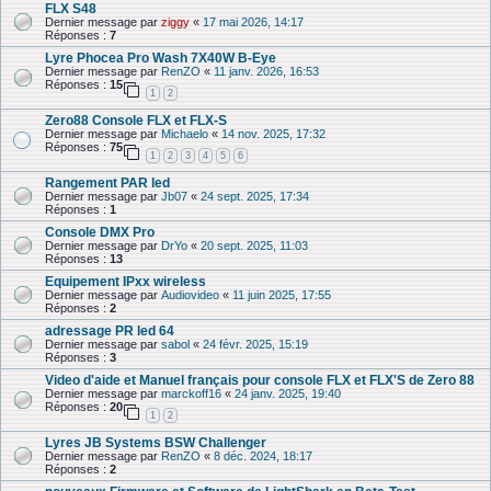
FLX S48
Dernier message par
ziggy
«
17 mai 2026, 14:17
Réponses :
7
Lyre Phocea Pro Wash 7X40W B-Eye
Dernier message par
RenZO
«
11 janv. 2026, 16:53
Réponses :
15
1
2
Zero88 Console FLX et FLX-S
Dernier message par
Michaelo
«
14 nov. 2025, 17:32
Réponses :
75
1
2
3
4
5
6
Rangement PAR led
Dernier message par
Jb07
«
24 sept. 2025, 17:34
Réponses :
1
Console DMX Pro
Dernier message par
DrYo
«
20 sept. 2025, 11:03
Réponses :
13
Equipement IPxx wireless
Dernier message par
Audiovideo
«
11 juin 2025, 17:55
Réponses :
2
adressage PR led 64
Dernier message par
sabol
«
24 févr. 2025, 15:19
Réponses :
3
Video d'aide et Manuel français pour console FLX et FLX'S de Zero 88
Dernier message par
marckoff16
«
24 janv. 2025, 19:40
Réponses :
20
1
2
Lyres JB Systems BSW Challenger
Dernier message par
RenZO
«
8 déc. 2024, 18:17
Réponses :
2