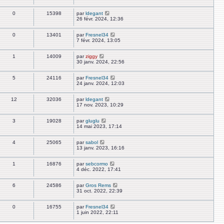
0
15398
par
ldegant
26 févr. 2024, 12:36
0
13401
par
Fresnel34
7 févr. 2024, 13:05
1
14009
par
ziggy
30 janv. 2024, 22:56
5
24116
par
Fresnel34
24 janv. 2024, 12:03
12
32036
par
ldegant
17 nov. 2023, 10:29
3
19028
par
gluglu
14 mai 2023, 17:14
4
25065
par
sabol
13 janv. 2023, 16:16
1
16876
par
sebcormo
4 déc. 2022, 17:41
6
24586
par
Gros Rems
31 oct. 2022, 22:39
0
16755
par
Fresnel34
1 juin 2022, 22:11