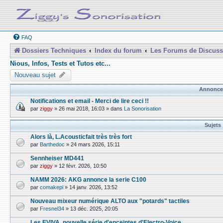
FAQ
Dossiers Techniques
Index du forum
Les Forums de Discuss
Nious, Infos, Tests et Tutos etc...
Nouveau sujet
Annonce
Notifications et email - Merci de lire ceci !!
par
ziggy
»
26 mai 2018, 16:03
» dans
La Sonorisation
Sujets
Alors là, L.Acousticfait très très fort
par
Barthedoc
»
24 mars 2026, 15:11
Sennheiser MD441
par
ziggy
»
12 févr. 2026, 10:50
NAMM 2026: AKG annonce la serie C100
par
comakepi
»
14 janv. 2026, 13:52
Nouveau mixeur numérique ALTO aux "potards" tactiles
par
Fresnel34
»
13 déc. 2025, 20:05
Les EVIVA, nouvelle série d'enceintes d'Electro-Voice