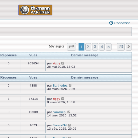
Connexion
Page
1
sur
23
1
2
3
4
5
23
567 sujets
Su
…
Réponses
Vues
Dernier message
0
263654
par
ziggy
26 mai 2018, 16:03
Réponses
Vues
Dernier message
6
4388
par
Barthedoc
30 mars 2026, 2:25
3
37414
par
ziggy
9 mars 2026, 18:58
0
12509
par
comakepi
14 janv. 2026, 13:52
0
1673
par
Fresnel34
13 déc. 2025, 20:05