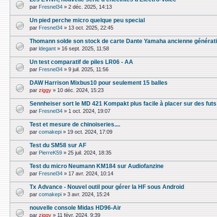
par
Fresnel34
»
2 déc. 2025, 14:13
Un pied perche micro quelque peu special
par
Fresnel34
»
13 oct. 2025, 22:45
Thomann solde son stock de carte Dante Yamaha ancienne générat
par
ldegant
»
16 sept. 2025, 11:58
Un test comparatif de piles LR06 - AA
par
Fresnel34
»
9 juil. 2025, 11:56
DAW Harrison Mixbus10 pour seulement 15 balles
par
ziggy
»
10 déc. 2024, 15:23
Sennheiser sort le MD 421 Kompakt plus facile à placer sur des futs
par
Fresnel34
»
1 oct. 2024, 19:07
Test et mesure de chinoiseries....
par
comakepi
»
19 oct. 2024, 17:09
Test du SM58 sur AF
par
PierreK59
»
25 juil. 2024, 18:35
Test du micro Neumann KM184 sur Audiofanzine
par
Fresnel34
»
17 avr. 2024, 10:14
Tx Advance - Nouvel outil pour gérer la HF sous Android
par
comakepi
»
3 avr. 2024, 15:24
nouvelle console Midas HD96-Air
par
ziggy
»
11 févr. 2024, 9:39