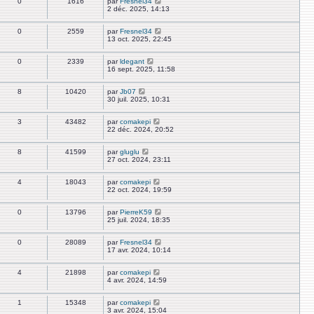
0
1616
par
Fresnel34
2 déc. 2025, 14:13
0
2559
par
Fresnel34
13 oct. 2025, 22:45
0
2339
par
ldegant
16 sept. 2025, 11:58
8
10420
par
Jb07
30 juil. 2025, 10:31
3
43482
par
comakepi
22 déc. 2024, 20:52
8
41599
par
gluglu
27 oct. 2024, 23:11
4
18043
par
comakepi
22 oct. 2024, 19:59
0
13796
par
PierreK59
25 juil. 2024, 18:35
0
28089
par
Fresnel34
17 avr. 2024, 10:14
4
21898
par
comakepi
4 avr. 2024, 14:59
1
15348
par
comakepi
3 avr. 2024, 15:04