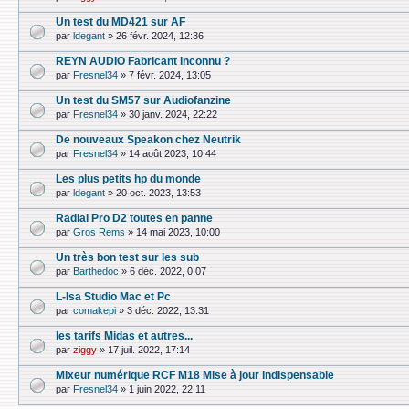
Un test du MD421 sur AF
par
ldegant
»
26 févr. 2024, 12:36
REYN AUDIO Fabricant inconnu ?
par
Fresnel34
»
7 févr. 2024, 13:05
Un test du SM57 sur Audiofanzine
par
Fresnel34
»
30 janv. 2024, 22:22
De nouveaux Speakon chez Neutrik
par
Fresnel34
»
14 août 2023, 10:44
Les plus petits hp du monde
par
ldegant
»
20 oct. 2023, 13:53
Radial Pro D2 toutes en panne
par
Gros Rems
»
14 mai 2023, 10:00
Un très bon test sur les sub
par
Barthedoc
»
6 déc. 2022, 0:07
L-Isa Studio Mac et Pc
par
comakepi
»
3 déc. 2022, 13:31
les tarifs Midas et autres...
par
ziggy
»
17 juil. 2022, 17:14
Mixeur numérique RCF M18 Mise à jour indispensable
par
Fresnel34
»
1 juin 2022, 22:11