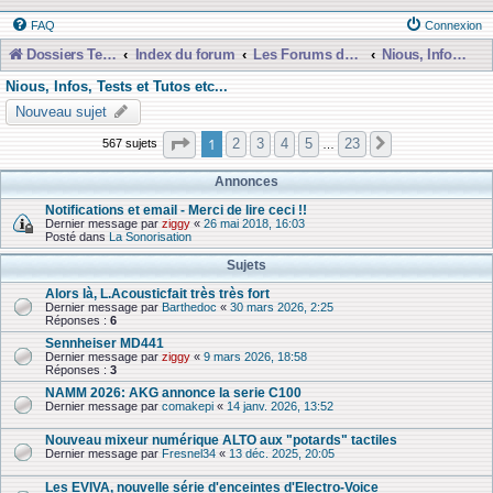
FAQ
Connexion
Dossiers Techniques
Index du forum
Les Forums de Discussions
Nious, Infos, Tests et Tutos etc...
Nious, Infos, Tests et Tutos etc...
Nouveau sujet
Page
1
sur
23
1
2
3
4
5
23
567 sujets
Suivante
…
Annonces
Notifications et email - Merci de lire ceci !!
Dernier message par
ziggy
«
26 mai 2018, 16:03
Posté dans
La Sonorisation
Sujets
Alors là, L.Acousticfait très très fort
Dernier message par
Barthedoc
«
30 mars 2026, 2:25
Réponses :
6
Sennheiser MD441
Dernier message par
ziggy
«
9 mars 2026, 18:58
Réponses :
3
NAMM 2026: AKG annonce la serie C100
Dernier message par
comakepi
«
14 janv. 2026, 13:52
Nouveau mixeur numérique ALTO aux "potards" tactiles
Dernier message par
Fresnel34
«
13 déc. 2025, 20:05
Les EVIVA, nouvelle série d'enceintes d'Electro-Voice