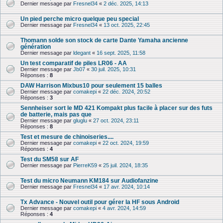
Dernier message par
Fresnel34
«
2 déc. 2025, 14:13
Un pied perche micro quelque peu special
Dernier message par
Fresnel34
«
13 oct. 2025, 22:45
Thomann solde son stock de carte Dante Yamaha ancienne
génération
Dernier message par
ldegant
«
16 sept. 2025, 11:58
Un test comparatif de piles LR06 - AA
Dernier message par
Jb07
«
30 juil. 2025, 10:31
Réponses :
8
DAW Harrison Mixbus10 pour seulement 15 balles
Dernier message par
comakepi
«
22 déc. 2024, 20:52
Réponses :
3
Sennheiser sort le MD 421 Kompakt plus facile à placer sur des futs
de batterie, mais pas que
Dernier message par
gluglu
«
27 oct. 2024, 23:11
Réponses :
8
Test et mesure de chinoiseries....
Dernier message par
comakepi
«
22 oct. 2024, 19:59
Réponses :
4
Test du SM58 sur AF
Dernier message par
PierreK59
«
25 juil. 2024, 18:35
Test du micro Neumann KM184 sur Audiofanzine
Dernier message par
Fresnel34
«
17 avr. 2024, 10:14
Tx Advance - Nouvel outil pour gérer la HF sous Android
Dernier message par
comakepi
«
4 avr. 2024, 14:59
Réponses :
4