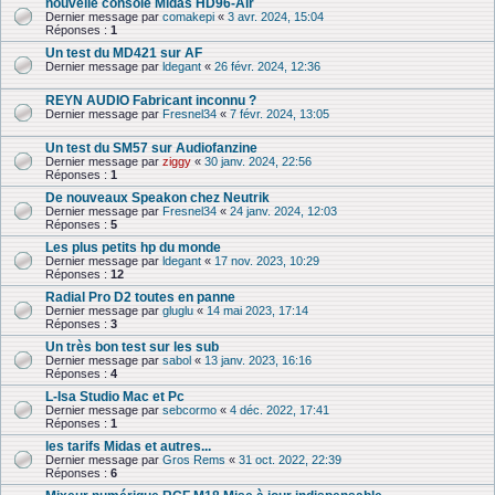
nouvelle console Midas HD96-Air
Dernier message par
comakepi
«
3 avr. 2024, 15:04
Réponses :
1
Un test du MD421 sur AF
Dernier message par
ldegant
«
26 févr. 2024, 12:36
REYN AUDIO Fabricant inconnu ?
Dernier message par
Fresnel34
«
7 févr. 2024, 13:05
Un test du SM57 sur Audiofanzine
Dernier message par
ziggy
«
30 janv. 2024, 22:56
Réponses :
1
De nouveaux Speakon chez Neutrik
Dernier message par
Fresnel34
«
24 janv. 2024, 12:03
Réponses :
5
Les plus petits hp du monde
Dernier message par
ldegant
«
17 nov. 2023, 10:29
Réponses :
12
Radial Pro D2 toutes en panne
Dernier message par
gluglu
«
14 mai 2023, 17:14
Réponses :
3
Un très bon test sur les sub
Dernier message par
sabol
«
13 janv. 2023, 16:16
Réponses :
4
L-Isa Studio Mac et Pc
Dernier message par
sebcormo
«
4 déc. 2022, 17:41
Réponses :
1
les tarifs Midas et autres...
Dernier message par
Gros Rems
«
31 oct. 2022, 22:39
Réponses :
6