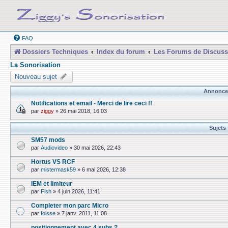
FAQ
Dossiers Techniques
Index du forum
Les Forums de Discuss
La Sonorisation
Nouveau sujet
Annonce
Notifications et email - Merci de lire ceci !!
par
ziggy
»
26 mai 2018, 16:03
Sujets
SM57 mods
par
Audiovideo
»
30 mai 2026, 22:43
Hortus VS RCF
par
mistermask59
»
6 mai 2026, 12:38
IEM et limiteur
par
Fish
»
4 juin 2026, 11:41
Completer mon parc Micro
par
foisse
»
7 janv. 2011, 11:08
positionnement avec 4 subs ?