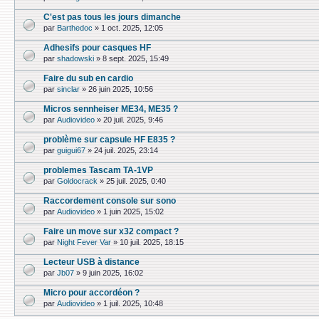
C'est pas tous les jours dimanche
par
Barthedoc
»
1 oct. 2025, 12:05
Adhesifs pour casques HF
par
shadowski
»
8 sept. 2025, 15:49
Faire du sub en cardio
par
sinclar
»
26 juin 2025, 10:56
Micros sennheiser ME34, ME35 ?
par
Audiovideo
»
20 juil. 2025, 9:46
problème sur capsule HF E835 ?
par
guigui67
»
24 juil. 2025, 23:14
problemes Tascam TA-1VP
par
Goldocrack
»
25 juil. 2025, 0:40
Raccordement console sur sono
par
Audiovideo
»
1 juin 2025, 15:02
Faire un move sur x32 compact ?
par
Night Fever Var
»
10 juil. 2025, 18:15
Lecteur USB à distance
par
Jb07
»
9 juin 2025, 16:02
Micro pour accordéon ?
par
Audiovideo
»
1 juil. 2025, 10:48