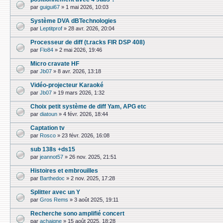
par
guigui67
»
1 mai 2026, 10:03
Système DVA dBTechnologies
par
Leptitprof
»
28 avr. 2026, 20:04
Processeur de diff (t.racks FIR DSP 408)
par
Flo84
»
2 mai 2026, 19:46
Micro cravate HF
par
Jb07
»
8 avr. 2026, 13:18
Vidéo-projecteur Karaoké
par
Jb07
»
19 mars 2026, 1:32
Choix petit système de diff Yam, APG etc
par
diatoun
»
4 févr. 2026, 18:44
Captation tv
par
Rosco
»
23 févr. 2026, 16:08
sub 138s +ds15
par
jeannot57
»
26 nov. 2025, 21:51
Histoires et embrouilles
par
Barthedoc
»
2 nov. 2025, 17:28
Splitter avec un Y
par
Gros Rems
»
3 août 2025, 19:11
Recherche sono amplifié concert
par
achaigne
»
15 août 2025, 18:28