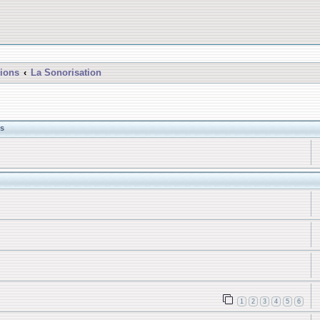
ions
La Sonorisation
s
1
2
3
4
5
6