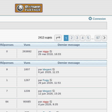
Connexion
Page
1
sur
97
1
2
3
4
5
97
2413 sujets
Su
…
Réponses
Vues
Dernier message
0
263692
par
ziggy
26 mai 2018, 16:03
Réponses
Vues
Dernier message
8
1607
par
ldegant
6 juil. 2026, 11:15
1
1267
par
Fogg
29 juin 2026, 11:53
7
1239
par
ldegant
12 juin 2026, 15:26
84
90085
par
ziggy
4 juin 2026, 8:35