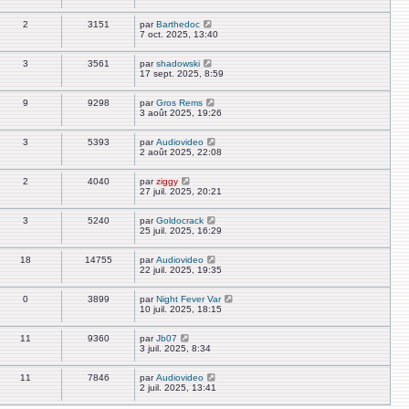
2
3151
par
Barthedoc
7 oct. 2025, 13:40
3
3561
par
shadowski
17 sept. 2025, 8:59
9
9298
par
Gros Rems
3 août 2025, 19:26
3
5393
par
Audiovideo
2 août 2025, 22:08
2
4040
par
ziggy
27 juil. 2025, 20:21
3
5240
par
Goldocrack
25 juil. 2025, 16:29
18
14755
par
Audiovideo
22 juil. 2025, 19:35
0
3899
par
Night Fever Var
10 juil. 2025, 18:15
11
9360
par
Jb07
3 juil. 2025, 8:34
11
7846
par
Audiovideo
2 juil. 2025, 13:41