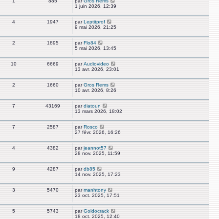
1
885
par
Gros Rems
1 juin 2026, 12:39
4
1947
par
Leptitprof
9 mai 2026, 21:25
2
1895
par
Flo84
5 mai 2026, 13:45
10
6669
par
Audiovideo
13 avr. 2026, 23:01
2
1660
par
Gros Rems
10 avr. 2026, 8:26
7
43169
par
diatoun
13 mars 2026, 18:02
7
2587
par
Rosco
27 févr. 2026, 16:26
4
4382
par
jeannot57
28 nov. 2025, 11:59
9
4287
par
db85
14 nov. 2025, 17:23
3
5470
par
manhtony
23 oct. 2025, 17:51
5
5743
par
Goldocrack
18 oct. 2025, 12:40