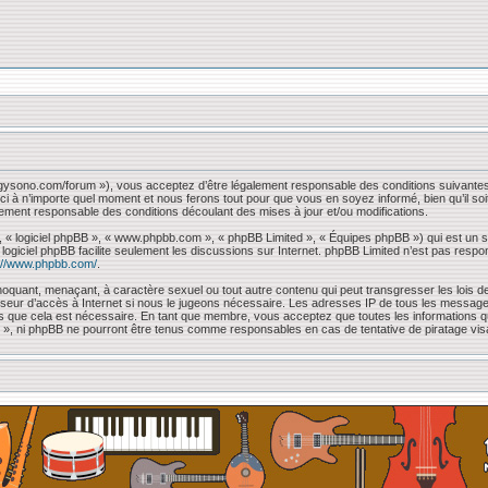
iggysono.com/forum »), vous acceptez d’être légalement responsable des conditions suivantes
ci à n’importe quel moment et nous ferons tout pour que vous en soyez informé, bien qu’il so
lement responsable des conditions découlant des mises à jour et/ou modifications.
, « logiciel phpBB », « www.phpbb.com », « phpBB Limited », « Équipes phpBB ») qui est un sc
e logiciel phpBB facilite seulement les discussions sur Internet. phpBB Limited n’est pas 
://www.phpbb.com/
.
oquant, menaçant, à caractère sexuel ou tout autre contenu qui peut transgresser les lois de
sseur d’accès à Internet si nous le jugeons nécessaire. Les adresses IP de tous les messag
mons que cela est nécessaire. En tant que membre, vous acceptez que toutes les information
 « », ni phpBB ne pourront être tenus comme responsables en cas de tentative de piratage vi