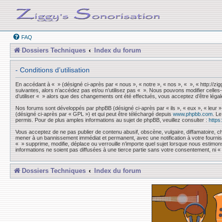
FAQ
Dossiers Techniques
Index du forum
- Conditions d’utilisation
En accédant à « » (désigné ci-après par « nous », « notre », « nos », « », « http://z
suivantes, alors n’accédez pas et/ou n’utilisez pas « ». Nous pouvons modifier celles-
d’utiliser « » alors que des changements ont été effectués, vous acceptez d’être léga
Nos forums sont développés par phpBB (désigné ci-après par « ils », « eux », « leur »
(désigné ci-après par « GPL ») et qui peut être téléchargé depuis
www.phpbb.com
. L
permis. Pour de plus amples informations au sujet de phpBB, veuillez consulter :
https
Vous acceptez de ne pas publier de contenu abusif, obscène, vulgaire, diffamatoire, ch
mener à un bannissement immédiat et permanent, avec une notification à votre fourni
« » supprime, modifie, déplace ou verrouille n’importe quel sujet lorsque nous esti
informations ne soient pas diffusées à une tierce partie sans votre consentement, ni
Dossiers Techniques
Index du forum