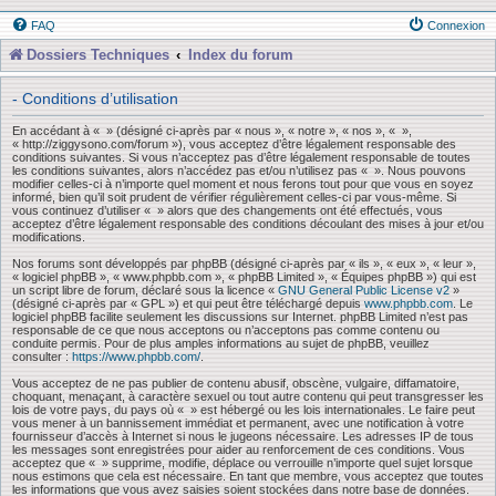
FAQ
Connexion
Dossiers Techniques
Index du forum
- Conditions d’utilisation
En accédant à « » (désigné ci-après par « nous », « notre », « nos », « »,
« http://ziggysono.com/forum »), vous acceptez d’être légalement responsable des
conditions suivantes. Si vous n’acceptez pas d’être légalement responsable de toutes
les conditions suivantes, alors n’accédez pas et/ou n’utilisez pas « ». Nous pouvons
modifier celles-ci à n’importe quel moment et nous ferons tout pour que vous en soyez
informé, bien qu’il soit prudent de vérifier régulièrement celles-ci par vous-même. Si
vous continuez d’utiliser « » alors que des changements ont été effectués, vous
acceptez d’être légalement responsable des conditions découlant des mises à jour et/ou
modifications.
Nos forums sont développés par phpBB (désigné ci-après par « ils », « eux », « leur »,
« logiciel phpBB », « www.phpbb.com », « phpBB Limited », « Équipes phpBB ») qui est
un script libre de forum, déclaré sous la licence «
GNU General Public License v2
»
(désigné ci-après par « GPL ») et qui peut être téléchargé depuis
www.phpbb.com
. Le
logiciel phpBB facilite seulement les discussions sur Internet. phpBB Limited n’est pas
responsable de ce que nous acceptons ou n’acceptons pas comme contenu ou
conduite permis. Pour de plus amples informations au sujet de phpBB, veuillez
consulter :
https://www.phpbb.com/
.
Vous acceptez de ne pas publier de contenu abusif, obscène, vulgaire, diffamatoire,
choquant, menaçant, à caractère sexuel ou tout autre contenu qui peut transgresser les
lois de votre pays, du pays où « » est hébergé ou les lois internationales. Le faire peut
vous mener à un bannissement immédiat et permanent, avec une notification à votre
fournisseur d’accès à Internet si nous le jugeons nécessaire. Les adresses IP de tous
les messages sont enregistrées pour aider au renforcement de ces conditions. Vous
acceptez que « » supprime, modifie, déplace ou verrouille n’importe quel sujet lorsque
nous estimons que cela est nécessaire. En tant que membre, vous acceptez que toutes
les informations que vous avez saisies soient stockées dans notre base de données.