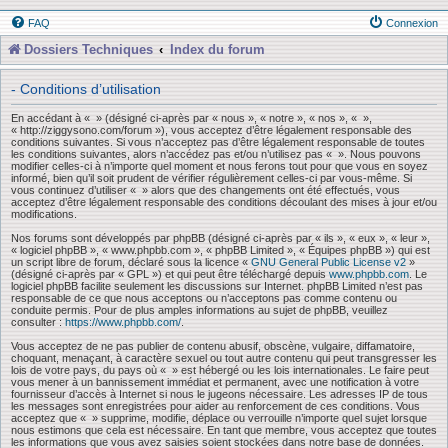
FAQ
Connexion
Dossiers Techniques
Index du forum
- Conditions d’utilisation
En accédant à « » (désigné ci-après par « nous », « notre », « nos », « »,
« http://ziggysono.com/forum »), vous acceptez d’être légalement responsable des
conditions suivantes. Si vous n’acceptez pas d’être légalement responsable de toutes
les conditions suivantes, alors n’accédez pas et/ou n’utilisez pas « ». Nous pouvons
modifier celles-ci à n’importe quel moment et nous ferons tout pour que vous en soyez
informé, bien qu’il soit prudent de vérifier régulièrement celles-ci par vous-même. Si
vous continuez d’utiliser « » alors que des changements ont été effectués, vous
acceptez d’être légalement responsable des conditions découlant des mises à jour et/ou
modifications.
Nos forums sont développés par phpBB (désigné ci-après par « ils », « eux », « leur »,
« logiciel phpBB », « www.phpbb.com », « phpBB Limited », « Équipes phpBB ») qui est
un script libre de forum, déclaré sous la licence «
GNU General Public License v2
»
(désigné ci-après par « GPL ») et qui peut être téléchargé depuis
www.phpbb.com
. Le
logiciel phpBB facilite seulement les discussions sur Internet. phpBB Limited n’est pas
responsable de ce que nous acceptons ou n’acceptons pas comme contenu ou
conduite permis. Pour de plus amples informations au sujet de phpBB, veuillez
consulter :
https://www.phpbb.com/
.
Vous acceptez de ne pas publier de contenu abusif, obscène, vulgaire, diffamatoire,
choquant, menaçant, à caractère sexuel ou tout autre contenu qui peut transgresser les
lois de votre pays, du pays où « » est hébergé ou les lois internationales. Le faire peut
vous mener à un bannissement immédiat et permanent, avec une notification à votre
fournisseur d’accès à Internet si nous le jugeons nécessaire. Les adresses IP de tous
les messages sont enregistrées pour aider au renforcement de ces conditions. Vous
acceptez que « » supprime, modifie, déplace ou verrouille n’importe quel sujet lorsque
nous estimons que cela est nécessaire. En tant que membre, vous acceptez que toutes
les informations que vous avez saisies soient stockées dans notre base de données.