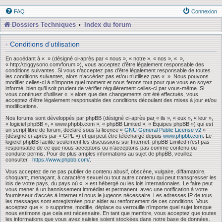
FAQ
Connexion
Dossiers Techniques
Index du forum
- Conditions d’utilisation
En accédant à « » (désigné ci-après par « nous », « notre », « nos », « »,
« http://ziggysono.com/forum »), vous acceptez d’être légalement responsable des
conditions suivantes. Si vous n’acceptez pas d’être légalement responsable de toutes
les conditions suivantes, alors n’accédez pas et/ou n’utilisez pas « ». Nous pouvons
modifier celles-ci à n’importe quel moment et nous ferons tout pour que vous en soyez
informé, bien qu’il soit prudent de vérifier régulièrement celles-ci par vous-même. Si
vous continuez d’utiliser « » alors que des changements ont été effectués, vous
acceptez d’être légalement responsable des conditions découlant des mises à jour et/ou
modifications.
Nos forums sont développés par phpBB (désigné ci-après par « ils », « eux », « leur »,
« logiciel phpBB », « www.phpbb.com », « phpBB Limited », « Équipes phpBB ») qui est
un script libre de forum, déclaré sous la licence «
GNU General Public License v2
»
(désigné ci-après par « GPL ») et qui peut être téléchargé depuis
www.phpbb.com
. Le
logiciel phpBB facilite seulement les discussions sur Internet. phpBB Limited n’est pas
responsable de ce que nous acceptons ou n’acceptons pas comme contenu ou
conduite permis. Pour de plus amples informations au sujet de phpBB, veuillez
consulter :
https://www.phpbb.com/
.
Vous acceptez de ne pas publier de contenu abusif, obscène, vulgaire, diffamatoire,
choquant, menaçant, à caractère sexuel ou tout autre contenu qui peut transgresser les
lois de votre pays, du pays où « » est hébergé ou les lois internationales. Le faire peut
vous mener à un bannissement immédiat et permanent, avec une notification à votre
fournisseur d’accès à Internet si nous le jugeons nécessaire. Les adresses IP de tous
les messages sont enregistrées pour aider au renforcement de ces conditions. Vous
acceptez que « » supprime, modifie, déplace ou verrouille n’importe quel sujet lorsque
nous estimons que cela est nécessaire. En tant que membre, vous acceptez que toutes
les informations que vous avez saisies soient stockées dans notre base de données.