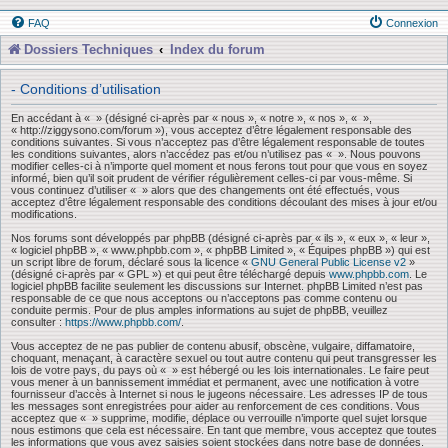
FAQ
Connexion
Dossiers Techniques
Index du forum
- Conditions d’utilisation
En accédant à « » (désigné ci-après par « nous », « notre », « nos », « »,
« http://ziggysono.com/forum »), vous acceptez d’être légalement responsable des
conditions suivantes. Si vous n’acceptez pas d’être légalement responsable de toutes
les conditions suivantes, alors n’accédez pas et/ou n’utilisez pas « ». Nous pouvons
modifier celles-ci à n’importe quel moment et nous ferons tout pour que vous en soyez
informé, bien qu’il soit prudent de vérifier régulièrement celles-ci par vous-même. Si
vous continuez d’utiliser « » alors que des changements ont été effectués, vous
acceptez d’être légalement responsable des conditions découlant des mises à jour et/ou
modifications.
Nos forums sont développés par phpBB (désigné ci-après par « ils », « eux », « leur »,
« logiciel phpBB », « www.phpbb.com », « phpBB Limited », « Équipes phpBB ») qui est
un script libre de forum, déclaré sous la licence «
GNU General Public License v2
»
(désigné ci-après par « GPL ») et qui peut être téléchargé depuis
www.phpbb.com
. Le
logiciel phpBB facilite seulement les discussions sur Internet. phpBB Limited n’est pas
responsable de ce que nous acceptons ou n’acceptons pas comme contenu ou
conduite permis. Pour de plus amples informations au sujet de phpBB, veuillez
consulter :
https://www.phpbb.com/
.
Vous acceptez de ne pas publier de contenu abusif, obscène, vulgaire, diffamatoire,
choquant, menaçant, à caractère sexuel ou tout autre contenu qui peut transgresser les
lois de votre pays, du pays où « » est hébergé ou les lois internationales. Le faire peut
vous mener à un bannissement immédiat et permanent, avec une notification à votre
fournisseur d’accès à Internet si nous le jugeons nécessaire. Les adresses IP de tous
les messages sont enregistrées pour aider au renforcement de ces conditions. Vous
acceptez que « » supprime, modifie, déplace ou verrouille n’importe quel sujet lorsque
nous estimons que cela est nécessaire. En tant que membre, vous acceptez que toutes
les informations que vous avez saisies soient stockées dans notre base de données.