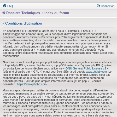
FAQ
Connexion
Dossiers Techniques
Index du forum
- Conditions d’utilisation
En accédant à « » (désigné ci-après par « nous », « notre », « nos », « »,
« http://ziggysono.com/forum »), vous acceptez d’être légalement responsable des
conditions suivantes. Si vous n’acceptez pas d’être légalement responsable de toutes
les conditions suivantes, alors n’accédez pas et/ou n’utilisez pas « ». Nous pouvons
modifier celles-ci à n’importe quel moment et nous ferons tout pour que vous en soyez
informé, bien qu’il soit prudent de vérifier régulièrement celles-ci par vous-même. Si
vous continuez d’utiliser « » alors que des changements ont été effectués, vous
acceptez d’être légalement responsable des conditions découlant des mises à jour et/ou
modifications.
Nos forums sont développés par phpBB (désigné ci-après par « ils », « eux », « leur »,
« logiciel phpBB », « www.phpbb.com », « phpBB Limited », « Équipes phpBB ») qui est
un script libre de forum, déclaré sous la licence «
GNU General Public License v2
»
(désigné ci-après par « GPL ») et qui peut être téléchargé depuis
www.phpbb.com
. Le
logiciel phpBB facilite seulement les discussions sur Internet. phpBB Limited n’est pas
responsable de ce que nous acceptons ou n’acceptons pas comme contenu ou
conduite permis. Pour de plus amples informations au sujet de phpBB, veuillez
consulter :
https://www.phpbb.com/
.
Vous acceptez de ne pas publier de contenu abusif, obscène, vulgaire, diffamatoire,
choquant, menaçant, à caractère sexuel ou tout autre contenu qui peut transgresser les
lois de votre pays, du pays où « » est hébergé ou les lois internationales. Le faire peut
vous mener à un bannissement immédiat et permanent, avec une notification à votre
fournisseur d’accès à Internet si nous le jugeons nécessaire. Les adresses IP de tous
les messages sont enregistrées pour aider au renforcement de ces conditions. Vous
acceptez que « » supprime, modifie, déplace ou verrouille n’importe quel sujet lorsque
nous estimons que cela est nécessaire. En tant que membre, vous acceptez que toutes
les informations que vous avez saisies soient stockées dans notre base de données.