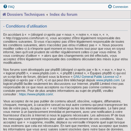
FAQ
Connexion
Dossiers Techniques
Index du forum
- Conditions d’utilisation
En accédant à « » (désigné ci-après par « nous », « notre », « nos », « »,
« http://ziggysono.com/forum »), vous acceptez d’être légalement responsable des
conditions suivantes. Si vous n’acceptez pas d’être légalement responsable de toutes
les conditions suivantes, alors n’accédez pas et/ou n’utilisez pas « ». Nous pouvons
modifier celles-ci à n’importe quel moment et nous ferons tout pour que vous en soyez
informé, bien qu’il soit prudent de vérifier régulièrement celles-ci par vous-même. Si
vous continuez d’utiliser « » alors que des changements ont été effectués, vous
acceptez d’être légalement responsable des conditions découlant des mises à jour et/ou
modifications.
Nos forums sont développés par phpBB (désigné ci-après par « ils », « eux », « leur »,
« logiciel phpBB », « www.phpbb.com », « phpBB Limited », « Équipes phpBB ») qui est
un script libre de forum, déclaré sous la licence «
GNU General Public License v2
»
(désigné ci-après par « GPL ») et qui peut être téléchargé depuis
www.phpbb.com
. Le
logiciel phpBB facilite seulement les discussions sur Internet. phpBB Limited n’est pas
responsable de ce que nous acceptons ou n’acceptons pas comme contenu ou
conduite permis. Pour de plus amples informations au sujet de phpBB, veuillez
consulter :
https://www.phpbb.com/
.
Vous acceptez de ne pas publier de contenu abusif, obscène, vulgaire, diffamatoire,
choquant, menaçant, à caractère sexuel ou tout autre contenu qui peut transgresser les
lois de votre pays, du pays où « » est hébergé ou les lois internationales. Le faire peut
vous mener à un bannissement immédiat et permanent, avec une notification à votre
fournisseur d’accès à Internet si nous le jugeons nécessaire. Les adresses IP de tous
les messages sont enregistrées pour aider au renforcement de ces conditions. Vous
acceptez que « » supprime, modifie, déplace ou verrouille n’importe quel sujet lorsque
nous estimons que cela est nécessaire. En tant que membre, vous acceptez que toutes
les informations que vous avez saisies soient stockées dans notre base de données.