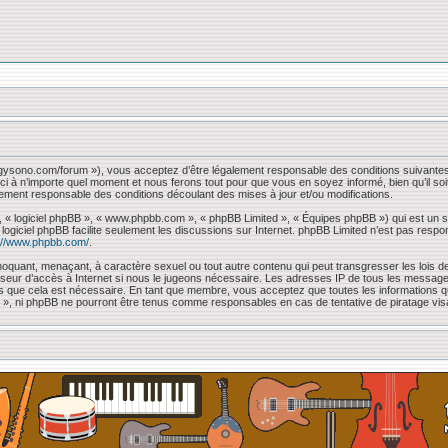
iggysono.com/forum »), vous acceptez d’être légalement responsable des conditions suivantes
ci à n’importe quel moment et nous ferons tout pour que vous en soyez informé, bien qu’il so
lement responsable des conditions découlant des mises à jour et/ou modifications.
, « logiciel phpBB », « www.phpbb.com », « phpBB Limited », « Équipes phpBB ») qui est un sc
e logiciel phpBB facilite seulement les discussions sur Internet. phpBB Limited n’est pas 
://www.phpbb.com/
.
oquant, menaçant, à caractère sexuel ou tout autre contenu qui peut transgresser les lois de
sseur d’accès à Internet si nous le jugeons nécessaire. Les adresses IP de tous les messag
mons que cela est nécessaire. En tant que membre, vous acceptez que toutes les information
 « », ni phpBB ne pourront être tenus comme responsables en cas de tentative de piratage vi