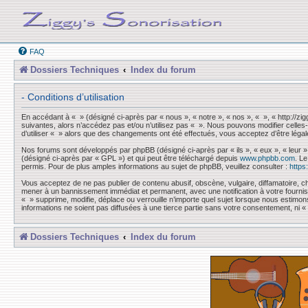
FAQ
Dossiers Techniques
Index du forum
- Conditions d’utilisation
En accédant à « » (désigné ci-après par « nous », « notre », « nos », « », « http://z
suivantes, alors n’accédez pas et/ou n’utilisez pas « ». Nous pouvons modifier celles-
d’utiliser « » alors que des changements ont été effectués, vous acceptez d’être léga
Nos forums sont développés par phpBB (désigné ci-après par « ils », « eux », « leur »
(désigné ci-après par « GPL ») et qui peut être téléchargé depuis
www.phpbb.com
. L
permis. Pour de plus amples informations au sujet de phpBB, veuillez consulter :
https
Vous acceptez de ne pas publier de contenu abusif, obscène, vulgaire, diffamatoire, ch
mener à un bannissement immédiat et permanent, avec une notification à votre fourni
« » supprime, modifie, déplace ou verrouille n’importe quel sujet lorsque nous esti
informations ne soient pas diffusées à une tierce partie sans votre consentement, ni
Dossiers Techniques
Index du forum