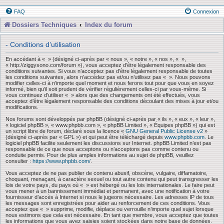
FAQ
Connexion
Dossiers Techniques
Index du forum
- Conditions d’utilisation
En accédant à « » (désigné ci-après par « nous », « notre », « nos », « »,
« http://ziggysono.com/forum »), vous acceptez d’être légalement responsable des
conditions suivantes. Si vous n’acceptez pas d’être légalement responsable de toutes
les conditions suivantes, alors n’accédez pas et/ou n’utilisez pas « ». Nous pouvons
modifier celles-ci à n’importe quel moment et nous ferons tout pour que vous en soyez
informé, bien qu’il soit prudent de vérifier régulièrement celles-ci par vous-même. Si
vous continuez d’utiliser « » alors que des changements ont été effectués, vous
acceptez d’être légalement responsable des conditions découlant des mises à jour et/ou
modifications.
Nos forums sont développés par phpBB (désigné ci-après par « ils », « eux », « leur »,
« logiciel phpBB », « www.phpbb.com », « phpBB Limited », « Équipes phpBB ») qui est
un script libre de forum, déclaré sous la licence «
GNU General Public License v2
»
(désigné ci-après par « GPL ») et qui peut être téléchargé depuis
www.phpbb.com
. Le
logiciel phpBB facilite seulement les discussions sur Internet. phpBB Limited n’est pas
responsable de ce que nous acceptons ou n’acceptons pas comme contenu ou
conduite permis. Pour de plus amples informations au sujet de phpBB, veuillez
consulter :
https://www.phpbb.com/
.
Vous acceptez de ne pas publier de contenu abusif, obscène, vulgaire, diffamatoire,
choquant, menaçant, à caractère sexuel ou tout autre contenu qui peut transgresser les
lois de votre pays, du pays où « » est hébergé ou les lois internationales. Le faire peut
vous mener à un bannissement immédiat et permanent, avec une notification à votre
fournisseur d’accès à Internet si nous le jugeons nécessaire. Les adresses IP de tous
les messages sont enregistrées pour aider au renforcement de ces conditions. Vous
acceptez que « » supprime, modifie, déplace ou verrouille n’importe quel sujet lorsque
nous estimons que cela est nécessaire. En tant que membre, vous acceptez que toutes
les informations que vous avez saisies soient stockées dans notre base de données.