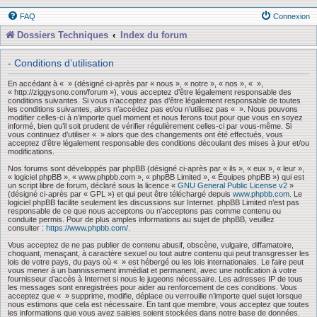
FAQ
Connexion
Dossiers Techniques
Index du forum
- Conditions d’utilisation
En accédant à « » (désigné ci-après par « nous », « notre », « nos », « »,
« http://ziggysono.com/forum »), vous acceptez d’être légalement responsable des
conditions suivantes. Si vous n’acceptez pas d’être légalement responsable de toutes
les conditions suivantes, alors n’accédez pas et/ou n’utilisez pas « ». Nous pouvons
modifier celles-ci à n’importe quel moment et nous ferons tout pour que vous en soyez
informé, bien qu’il soit prudent de vérifier régulièrement celles-ci par vous-même. Si
vous continuez d’utiliser « » alors que des changements ont été effectués, vous
acceptez d’être légalement responsable des conditions découlant des mises à jour et/ou
modifications.
Nos forums sont développés par phpBB (désigné ci-après par « ils », « eux », « leur »,
« logiciel phpBB », « www.phpbb.com », « phpBB Limited », « Équipes phpBB ») qui est
un script libre de forum, déclaré sous la licence «
GNU General Public License v2
»
(désigné ci-après par « GPL ») et qui peut être téléchargé depuis
www.phpbb.com
. Le
logiciel phpBB facilite seulement les discussions sur Internet. phpBB Limited n’est pas
responsable de ce que nous acceptons ou n’acceptons pas comme contenu ou
conduite permis. Pour de plus amples informations au sujet de phpBB, veuillez
consulter :
https://www.phpbb.com/
.
Vous acceptez de ne pas publier de contenu abusif, obscène, vulgaire, diffamatoire,
choquant, menaçant, à caractère sexuel ou tout autre contenu qui peut transgresser les
lois de votre pays, du pays où « » est hébergé ou les lois internationales. Le faire peut
vous mener à un bannissement immédiat et permanent, avec une notification à votre
fournisseur d’accès à Internet si nous le jugeons nécessaire. Les adresses IP de tous
les messages sont enregistrées pour aider au renforcement de ces conditions. Vous
acceptez que « » supprime, modifie, déplace ou verrouille n’importe quel sujet lorsque
nous estimons que cela est nécessaire. En tant que membre, vous acceptez que toutes
les informations que vous avez saisies soient stockées dans notre base de données.