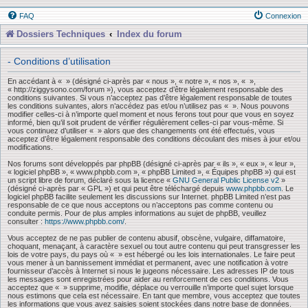
FAQ
Connexion
Dossiers Techniques
Index du forum
- Conditions d’utilisation
En accédant à « » (désigné ci-après par « nous », « notre », « nos », « »,
« http://ziggysono.com/forum »), vous acceptez d’être légalement responsable des
conditions suivantes. Si vous n’acceptez pas d’être légalement responsable de toutes
les conditions suivantes, alors n’accédez pas et/ou n’utilisez pas « ». Nous pouvons
modifier celles-ci à n’importe quel moment et nous ferons tout pour que vous en soyez
informé, bien qu’il soit prudent de vérifier régulièrement celles-ci par vous-même. Si
vous continuez d’utiliser « » alors que des changements ont été effectués, vous
acceptez d’être légalement responsable des conditions découlant des mises à jour et/ou
modifications.
Nos forums sont développés par phpBB (désigné ci-après par « ils », « eux », « leur »,
« logiciel phpBB », « www.phpbb.com », « phpBB Limited », « Équipes phpBB ») qui est
un script libre de forum, déclaré sous la licence «
GNU General Public License v2
»
(désigné ci-après par « GPL ») et qui peut être téléchargé depuis
www.phpbb.com
. Le
logiciel phpBB facilite seulement les discussions sur Internet. phpBB Limited n’est pas
responsable de ce que nous acceptons ou n’acceptons pas comme contenu ou
conduite permis. Pour de plus amples informations au sujet de phpBB, veuillez
consulter :
https://www.phpbb.com/
.
Vous acceptez de ne pas publier de contenu abusif, obscène, vulgaire, diffamatoire,
choquant, menaçant, à caractère sexuel ou tout autre contenu qui peut transgresser les
lois de votre pays, du pays où « » est hébergé ou les lois internationales. Le faire peut
vous mener à un bannissement immédiat et permanent, avec une notification à votre
fournisseur d’accès à Internet si nous le jugeons nécessaire. Les adresses IP de tous
les messages sont enregistrées pour aider au renforcement de ces conditions. Vous
acceptez que « » supprime, modifie, déplace ou verrouille n’importe quel sujet lorsque
nous estimons que cela est nécessaire. En tant que membre, vous acceptez que toutes
les informations que vous avez saisies soient stockées dans notre base de données.