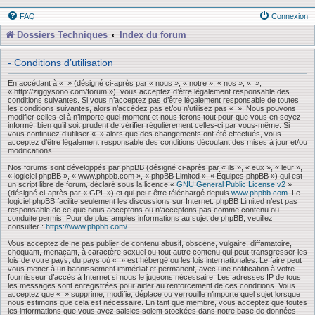
FAQ
Connexion
Dossiers Techniques
Index du forum
- Conditions d’utilisation
En accédant à « » (désigné ci-après par « nous », « notre », « nos », « »,
« http://ziggysono.com/forum »), vous acceptez d’être légalement responsable des
conditions suivantes. Si vous n’acceptez pas d’être légalement responsable de toutes
les conditions suivantes, alors n’accédez pas et/ou n’utilisez pas « ». Nous pouvons
modifier celles-ci à n’importe quel moment et nous ferons tout pour que vous en soyez
informé, bien qu’il soit prudent de vérifier régulièrement celles-ci par vous-même. Si
vous continuez d’utiliser « » alors que des changements ont été effectués, vous
acceptez d’être légalement responsable des conditions découlant des mises à jour et/ou
modifications.
Nos forums sont développés par phpBB (désigné ci-après par « ils », « eux », « leur »,
« logiciel phpBB », « www.phpbb.com », « phpBB Limited », « Équipes phpBB ») qui est
un script libre de forum, déclaré sous la licence «
GNU General Public License v2
»
(désigné ci-après par « GPL ») et qui peut être téléchargé depuis
www.phpbb.com
. Le
logiciel phpBB facilite seulement les discussions sur Internet. phpBB Limited n’est pas
responsable de ce que nous acceptons ou n’acceptons pas comme contenu ou
conduite permis. Pour de plus amples informations au sujet de phpBB, veuillez
consulter :
https://www.phpbb.com/
.
Vous acceptez de ne pas publier de contenu abusif, obscène, vulgaire, diffamatoire,
choquant, menaçant, à caractère sexuel ou tout autre contenu qui peut transgresser les
lois de votre pays, du pays où « » est hébergé ou les lois internationales. Le faire peut
vous mener à un bannissement immédiat et permanent, avec une notification à votre
fournisseur d’accès à Internet si nous le jugeons nécessaire. Les adresses IP de tous
les messages sont enregistrées pour aider au renforcement de ces conditions. Vous
acceptez que « » supprime, modifie, déplace ou verrouille n’importe quel sujet lorsque
nous estimons que cela est nécessaire. En tant que membre, vous acceptez que toutes
les informations que vous avez saisies soient stockées dans notre base de données.