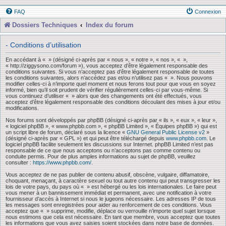
FAQ
Connexion
Dossiers Techniques
Index du forum
- Conditions d’utilisation
En accédant à « » (désigné ci-après par « nous », « notre », « nos », « »,
« http://ziggysono.com/forum »), vous acceptez d’être légalement responsable des
conditions suivantes. Si vous n’acceptez pas d’être légalement responsable de toutes
les conditions suivantes, alors n’accédez pas et/ou n’utilisez pas « ». Nous pouvons
modifier celles-ci à n’importe quel moment et nous ferons tout pour que vous en soyez
informé, bien qu’il soit prudent de vérifier régulièrement celles-ci par vous-même. Si
vous continuez d’utiliser « » alors que des changements ont été effectués, vous
acceptez d’être légalement responsable des conditions découlant des mises à jour et/ou
modifications.
Nos forums sont développés par phpBB (désigné ci-après par « ils », « eux », « leur »,
« logiciel phpBB », « www.phpbb.com », « phpBB Limited », « Équipes phpBB ») qui est
un script libre de forum, déclaré sous la licence «
GNU General Public License v2
»
(désigné ci-après par « GPL ») et qui peut être téléchargé depuis
www.phpbb.com
. Le
logiciel phpBB facilite seulement les discussions sur Internet. phpBB Limited n’est pas
responsable de ce que nous acceptons ou n’acceptons pas comme contenu ou
conduite permis. Pour de plus amples informations au sujet de phpBB, veuillez
consulter :
https://www.phpbb.com/
.
Vous acceptez de ne pas publier de contenu abusif, obscène, vulgaire, diffamatoire,
choquant, menaçant, à caractère sexuel ou tout autre contenu qui peut transgresser les
lois de votre pays, du pays où « » est hébergé ou les lois internationales. Le faire peut
vous mener à un bannissement immédiat et permanent, avec une notification à votre
fournisseur d’accès à Internet si nous le jugeons nécessaire. Les adresses IP de tous
les messages sont enregistrées pour aider au renforcement de ces conditions. Vous
acceptez que « » supprime, modifie, déplace ou verrouille n’importe quel sujet lorsque
nous estimons que cela est nécessaire. En tant que membre, vous acceptez que toutes
les informations que vous avez saisies soient stockées dans notre base de données.