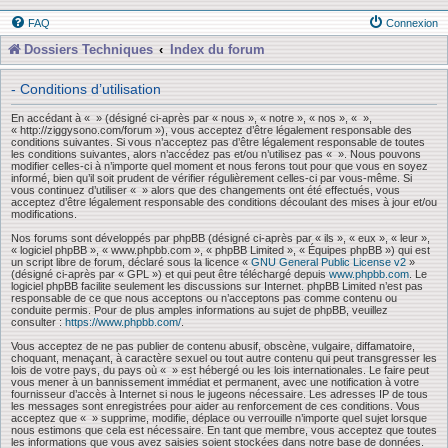
FAQ
Connexion
Dossiers Techniques
Index du forum
- Conditions d’utilisation
En accédant à « » (désigné ci-après par « nous », « notre », « nos », « »,
« http://ziggysono.com/forum »), vous acceptez d’être légalement responsable des
conditions suivantes. Si vous n’acceptez pas d’être légalement responsable de toutes
les conditions suivantes, alors n’accédez pas et/ou n’utilisez pas « ». Nous pouvons
modifier celles-ci à n’importe quel moment et nous ferons tout pour que vous en soyez
informé, bien qu’il soit prudent de vérifier régulièrement celles-ci par vous-même. Si
vous continuez d’utiliser « » alors que des changements ont été effectués, vous
acceptez d’être légalement responsable des conditions découlant des mises à jour et/ou
modifications.
Nos forums sont développés par phpBB (désigné ci-après par « ils », « eux », « leur »,
« logiciel phpBB », « www.phpbb.com », « phpBB Limited », « Équipes phpBB ») qui est
un script libre de forum, déclaré sous la licence «
GNU General Public License v2
»
(désigné ci-après par « GPL ») et qui peut être téléchargé depuis
www.phpbb.com
. Le
logiciel phpBB facilite seulement les discussions sur Internet. phpBB Limited n’est pas
responsable de ce que nous acceptons ou n’acceptons pas comme contenu ou
conduite permis. Pour de plus amples informations au sujet de phpBB, veuillez
consulter :
https://www.phpbb.com/
.
Vous acceptez de ne pas publier de contenu abusif, obscène, vulgaire, diffamatoire,
choquant, menaçant, à caractère sexuel ou tout autre contenu qui peut transgresser les
lois de votre pays, du pays où « » est hébergé ou les lois internationales. Le faire peut
vous mener à un bannissement immédiat et permanent, avec une notification à votre
fournisseur d’accès à Internet si nous le jugeons nécessaire. Les adresses IP de tous
les messages sont enregistrées pour aider au renforcement de ces conditions. Vous
acceptez que « » supprime, modifie, déplace ou verrouille n’importe quel sujet lorsque
nous estimons que cela est nécessaire. En tant que membre, vous acceptez que toutes
les informations que vous avez saisies soient stockées dans notre base de données.