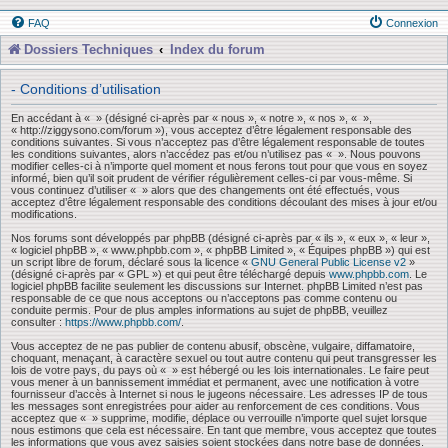
FAQ
Connexion
Dossiers Techniques
Index du forum
- Conditions d’utilisation
En accédant à « » (désigné ci-après par « nous », « notre », « nos », « »,
« http://ziggysono.com/forum »), vous acceptez d’être légalement responsable des
conditions suivantes. Si vous n’acceptez pas d’être légalement responsable de toutes
les conditions suivantes, alors n’accédez pas et/ou n’utilisez pas « ». Nous pouvons
modifier celles-ci à n’importe quel moment et nous ferons tout pour que vous en soyez
informé, bien qu’il soit prudent de vérifier régulièrement celles-ci par vous-même. Si
vous continuez d’utiliser « » alors que des changements ont été effectués, vous
acceptez d’être légalement responsable des conditions découlant des mises à jour et/ou
modifications.
Nos forums sont développés par phpBB (désigné ci-après par « ils », « eux », « leur »,
« logiciel phpBB », « www.phpbb.com », « phpBB Limited », « Équipes phpBB ») qui est
un script libre de forum, déclaré sous la licence «
GNU General Public License v2
»
(désigné ci-après par « GPL ») et qui peut être téléchargé depuis
www.phpbb.com
. Le
logiciel phpBB facilite seulement les discussions sur Internet. phpBB Limited n’est pas
responsable de ce que nous acceptons ou n’acceptons pas comme contenu ou
conduite permis. Pour de plus amples informations au sujet de phpBB, veuillez
consulter :
https://www.phpbb.com/
.
Vous acceptez de ne pas publier de contenu abusif, obscène, vulgaire, diffamatoire,
choquant, menaçant, à caractère sexuel ou tout autre contenu qui peut transgresser les
lois de votre pays, du pays où « » est hébergé ou les lois internationales. Le faire peut
vous mener à un bannissement immédiat et permanent, avec une notification à votre
fournisseur d’accès à Internet si nous le jugeons nécessaire. Les adresses IP de tous
les messages sont enregistrées pour aider au renforcement de ces conditions. Vous
acceptez que « » supprime, modifie, déplace ou verrouille n’importe quel sujet lorsque
nous estimons que cela est nécessaire. En tant que membre, vous acceptez que toutes
les informations que vous avez saisies soient stockées dans notre base de données.