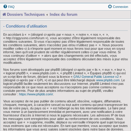
FAQ
Connexion
Dossiers Techniques
Index du forum
- Conditions d’utilisation
En accédant à « » (désigné ci-après par « nous », « notre », « nos », « »,
« http://ziggysono.com/forum »), vous acceptez d’être légalement responsable des
conditions suivantes. Si vous n’acceptez pas d’être légalement responsable de toutes
les conditions suivantes, alors n’accédez pas et/ou n’utilisez pas « ». Nous pouvons
modifier celles-ci à n’importe quel moment et nous ferons tout pour que vous en soyez
informé, bien qu’il soit prudent de vérifier régulièrement celles-ci par vous-même. Si
vous continuez d’utiliser « » alors que des changements ont été effectués, vous
acceptez d’être légalement responsable des conditions découlant des mises à jour et/ou
modifications.
Nos forums sont développés par phpBB (désigné ci-après par « ils », « eux », « leur »,
« logiciel phpBB », « www.phpbb.com », « phpBB Limited », « Équipes phpBB ») qui est
un script libre de forum, déclaré sous la licence «
GNU General Public License v2
»
(désigné ci-après par « GPL ») et qui peut être téléchargé depuis
www.phpbb.com
. Le
logiciel phpBB facilite seulement les discussions sur Internet. phpBB Limited n’est pas
responsable de ce que nous acceptons ou n’acceptons pas comme contenu ou
conduite permis. Pour de plus amples informations au sujet de phpBB, veuillez
consulter :
https://www.phpbb.com/
.
Vous acceptez de ne pas publier de contenu abusif, obscène, vulgaire, diffamatoire,
choquant, menaçant, à caractère sexuel ou tout autre contenu qui peut transgresser les
lois de votre pays, du pays où « » est hébergé ou les lois internationales. Le faire peut
vous mener à un bannissement immédiat et permanent, avec une notification à votre
fournisseur d’accès à Internet si nous le jugeons nécessaire. Les adresses IP de tous
les messages sont enregistrées pour aider au renforcement de ces conditions. Vous
acceptez que « » supprime, modifie, déplace ou verrouille n’importe quel sujet lorsque
nous estimons que cela est nécessaire. En tant que membre, vous acceptez que toutes
les informations que vous avez saisies soient stockées dans notre base de données.