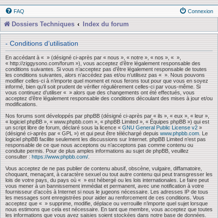
FAQ
Connexion
Dossiers Techniques
Index du forum
- Conditions d’utilisation
En accédant à « » (désigné ci-après par « nous », « notre », « nos », « »,
« http://ziggysono.com/forum »), vous acceptez d’être légalement responsable des
conditions suivantes. Si vous n’acceptez pas d’être légalement responsable de toutes
les conditions suivantes, alors n’accédez pas et/ou n’utilisez pas « ». Nous pouvons
modifier celles-ci à n’importe quel moment et nous ferons tout pour que vous en soyez
informé, bien qu’il soit prudent de vérifier régulièrement celles-ci par vous-même. Si
vous continuez d’utiliser « » alors que des changements ont été effectués, vous
acceptez d’être légalement responsable des conditions découlant des mises à jour et/ou
modifications.
Nos forums sont développés par phpBB (désigné ci-après par « ils », « eux », « leur »,
« logiciel phpBB », « www.phpbb.com », « phpBB Limited », « Équipes phpBB ») qui est
un script libre de forum, déclaré sous la licence «
GNU General Public License v2
»
(désigné ci-après par « GPL ») et qui peut être téléchargé depuis
www.phpbb.com
. Le
logiciel phpBB facilite seulement les discussions sur Internet. phpBB Limited n’est pas
responsable de ce que nous acceptons ou n’acceptons pas comme contenu ou
conduite permis. Pour de plus amples informations au sujet de phpBB, veuillez
consulter :
https://www.phpbb.com/
.
Vous acceptez de ne pas publier de contenu abusif, obscène, vulgaire, diffamatoire,
choquant, menaçant, à caractère sexuel ou tout autre contenu qui peut transgresser les
lois de votre pays, du pays où « » est hébergé ou les lois internationales. Le faire peut
vous mener à un bannissement immédiat et permanent, avec une notification à votre
fournisseur d’accès à Internet si nous le jugeons nécessaire. Les adresses IP de tous
les messages sont enregistrées pour aider au renforcement de ces conditions. Vous
acceptez que « » supprime, modifie, déplace ou verrouille n’importe quel sujet lorsque
nous estimons que cela est nécessaire. En tant que membre, vous acceptez que toutes
les informations que vous avez saisies soient stockées dans notre base de données.