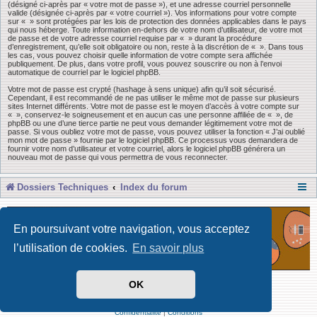
(désigné ci-après par « votre mot de passe »), et une adresse courriel personnelle
valide (désignée ci-après par « votre courriel »). Vos informations pour votre compte
sur « » sont protégées par les lois de protection des données applicables dans le pays
qui nous héberge. Toute information en-dehors de votre nom d’utilisateur, de votre mot
de passe et de votre adresse courriel requise par « » durant la procédure
d’enregistrement, qu’elle soit obligatoire ou non, reste à la discrétion de « ». Dans tous
les cas, vous pouvez choisir quelle information de votre compte sera affichée
publiquement. De plus, dans votre profil, vous pouvez souscrire ou non à l’envoi
automatique de courriel par le logiciel phpBB.
Votre mot de passe est crypté (hashage à sens unique) afin qu’il soit sécurisé.
Cependant, il est recommandé de ne pas utiliser le même mot de passe sur plusieurs
sites Internet différents. Votre mot de passe est le moyen d’accès à votre compte sur
« », conservez-le soigneusement et en aucun cas une personne affiliée de « », de
phpBB ou une d’une tierce partie ne peut vous demander légitimement votre mot de
passe. Si vous oubliez votre mot de passe, vous pouvez utiliser la fonction « J’ai oublié
mon mot de passe » fournie par le logiciel phpBB. Ce processus vous demandera de
fournir votre nom d’utilisateur et votre courriel, alors le logiciel phpBB générera un
nouveau mot de passe qui vous permettra de vous reconnecter.
Dossiers Techniques
Index du forum
En poursuivant votre navigation, vous acceptez
l’utilisation de cookies.
En savoir plus
OK
Développé par Forum Software © phpBB Limited
Traduit par phpBB-fr
Confidentialité
|
Conditions