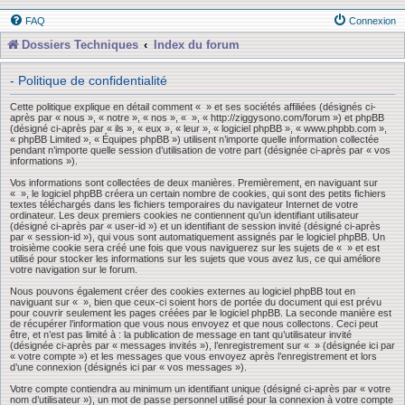
FAQ
Connexion
Dossiers Techniques
Index du forum
- Politique de confidentialité
Cette politique explique en détail comment « » et ses sociétés affiliées (désignés ci-
après par « nous », « notre », « nos », « », « http://ziggysono.com/forum ») et phpBB
(désigné ci-après par « ils », « eux », « leur », « logiciel phpBB », « www.phpbb.com »,
« phpBB Limited », « Équipes phpBB ») utilisent n’importe quelle information collectée
pendant n’importe quelle session d’utilisation de votre part (désignée ci-après par « vos
informations »).
Vos informations sont collectées de deux manières. Premièrement, en naviguant sur
« », le logiciel phpBB créera un certain nombre de cookies, qui sont des petits fichiers
textes téléchargés dans les fichiers temporaires du navigateur Internet de votre
ordinateur. Les deux premiers cookies ne contiennent qu’un identifiant utilisateur
(désigné ci-après par « user-id ») et un identifiant de session invité (désigné ci-après
par « session-id »), qui vous sont automatiquement assignés par le logiciel phpBB. Un
troisième cookie sera créé une fois que vous naviguerez sur les sujets de « » et est
utilisé pour stocker les informations sur les sujets que vous avez lus, ce qui améliore
votre navigation sur le forum.
Nous pouvons également créer des cookies externes au logiciel phpBB tout en
naviguant sur « », bien que ceux-ci soient hors de portée du document qui est prévu
pour couvrir seulement les pages créées par le logiciel phpBB. La seconde manière est
de récupérer l’information que vous nous envoyez et que nous collectons. Ceci peut
être, et n’est pas limité à : la publication de message en tant qu’utilisateur invité
(désignée ci-après par « messages invités »), l’enregistrement sur « » (désignée ici par
« votre compte ») et les messages que vous envoyez après l’enregistrement et lors
d’une connexion (désignés ici par « vos messages »).
Votre compte contiendra au minimum un identifiant unique (désigné ci-après par « votre
nom d’utilisateur »), un mot de passe personnel utilisé pour la connexion à votre compte