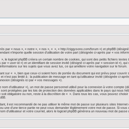
près par « nous », « notre », « nos », « », « http://ziggysono.com/forum ») et phpBB (désigné 
endant n’importe quelle session d’utilisation de votre part (désignée ci-après par « vos inform
 le logiciel phpBB créera un certain nombre de cookies, qui sont des petits fichiers textes t
s par « user-id ») et un identifiant de session invité (désigné ci-après par « session-id »), 
 informations sur les sujets que vous avez lus, ce qui améliore votre navigation sur le forum.
nt sur « », bien que ceux-ci soient hors de portée du document qui est prévu pour couvrir 
 n’est pas limité à : la publication de message en tant qu’utilisateur invité (désignée ci-apr
nnexion (désignés ici par « vos messages »).
 nom d’utilisateur »), un mot de passe personnel utilisé pour la connexion à votre compte (d
» sont protégées par les lois de protection des données applicables dans le pays qui nous héb
 soit obligatoire ou non, reste à la discrétion de « ». Dans tous les cas, vous pouvez choisi
hpBB.
dant, il est recommandé de ne pas utiliser le même mot de passe sur plusieurs sites Internet
 une d’une tierce partie ne peut vous demander légitimement votre mot de passe. Si vous oub
om d’utilisateur et votre courriel, alors le logiciel phpBB générera un nouveau mot de passe