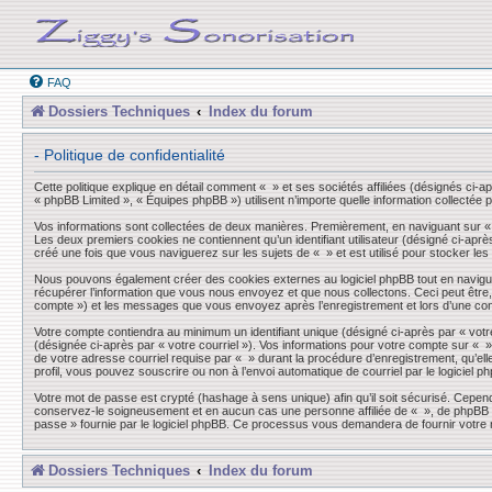
FAQ
Dossiers Techniques
Index du forum
- Politique de confidentialité
Cette politique explique en détail comment « » et ses sociétés affiliées (désignés ci-a
« phpBB Limited », « Équipes phpBB ») utilisent n’importe quelle information collectée p
Vos informations sont collectées de deux manières. Premièrement, en naviguant sur « »,
Les deux premiers cookies ne contiennent qu’un identifiant utilisateur (désigné ci-aprè
créé une fois que vous naviguerez sur les sujets de « » et est utilisé pour stocker les
Nous pouvons également créer des cookies externes au logiciel phpBB tout en navigua
récupérer l’information que vous nous envoyez et que nous collectons. Ceci peut être, et
compte ») et les messages que vous envoyez après l’enregistrement et lors d’une co
Votre compte contiendra au minimum un identifiant unique (désigné ci-après par « votre
(désignée ci-après par « votre courriel »). Vos informations pour votre compte sur « 
de votre adresse courriel requise par « » durant la procédure d’enregistrement, qu’elle
profil, vous pouvez souscrire ou non à l’envoi automatique de courriel par le logiciel p
Votre mot de passe est crypté (hashage à sens unique) afin qu’il soit sécurisé. Cepen
conservez-le soigneusement et en aucun cas une personne affiliée de « », de phpBB ou
passe » fournie par le logiciel phpBB. Ce processus vous demandera de fournir votre n
Dossiers Techniques
Index du forum