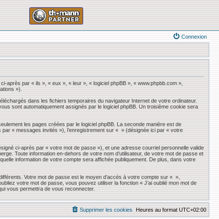
Connexion
ci-après par « ils », « eux », « leur », « logiciel phpBB », « www.phpbb.com »,
ations »).
éléchargés dans les fichiers temporaires du navigateur Internet de votre ordinateur.
qui vous sont automatiquement assignés par le logiciel phpBB. Un troisième cookie sera
seulement les pages créées par le logiciel phpBB. La seconde manière est de
ès par « messages invités »), l’enregistrement sur « » (désignée ici par « votre
ésigné ci-après par « votre mot de passe »), et une adresse courriel personnelle valide
erge. Toute information en-dehors de votre nom d’utilisateur, de votre mot de passe et
r quelle information de votre compte sera affichée publiquement. De plus, dans votre
 différents. Votre mot de passe est le moyen d’accès à votre compte sur « »,
liez votre mot de passe, vous pouvez utiliser la fonction « J’ai oublié mon mot de
 qui vous permettra de vous reconnecter.
Supprimer les cookies
Heures au format
UTC+02:00