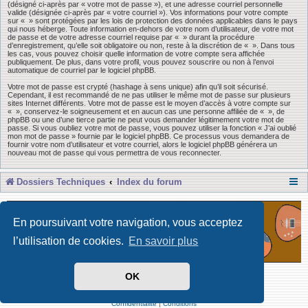
(désigné ci-après par « votre mot de passe »), et une adresse courriel personnelle
valide (désignée ci-après par « votre courriel »). Vos informations pour votre compte
sur « » sont protégées par les lois de protection des données applicables dans le pays
qui nous héberge. Toute information en-dehors de votre nom d’utilisateur, de votre mot
de passe et de votre adresse courriel requise par « » durant la procédure
d’enregistrement, qu’elle soit obligatoire ou non, reste à la discrétion de « ». Dans tous
les cas, vous pouvez choisir quelle information de votre compte sera affichée
publiquement. De plus, dans votre profil, vous pouvez souscrire ou non à l’envoi
automatique de courriel par le logiciel phpBB.
Votre mot de passe est crypté (hashage à sens unique) afin qu’il soit sécurisé.
Cependant, il est recommandé de ne pas utiliser le même mot de passe sur plusieurs
sites Internet différents. Votre mot de passe est le moyen d’accès à votre compte sur
« », conservez-le soigneusement et en aucun cas une personne affiliée de « », de
phpBB ou une d’une tierce partie ne peut vous demander légitimement votre mot de
passe. Si vous oubliez votre mot de passe, vous pouvez utiliser la fonction « J’ai oublié
mon mot de passe » fournie par le logiciel phpBB. Ce processus vous demandera de
fournir votre nom d’utilisateur et votre courriel, alors le logiciel phpBB générera un
nouveau mot de passe qui vous permettra de vous reconnecter.
Dossiers Techniques
Index du forum
En poursuivant votre navigation, vous acceptez
l’utilisation de cookies.
En savoir plus
OK
Développé par Forum Software © phpBB Limited
Traduit par phpBB-fr
Confidentialité
|
Conditions