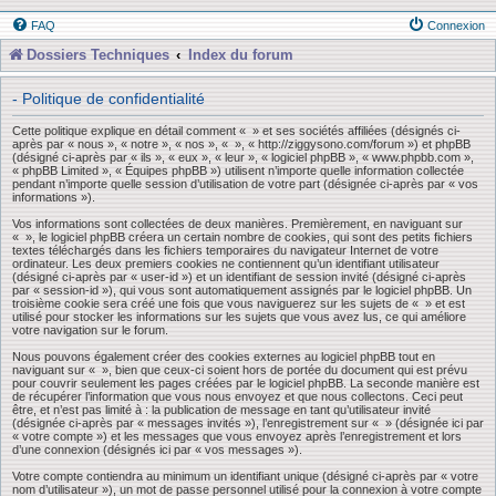
FAQ
Connexion
Dossiers Techniques
Index du forum
- Politique de confidentialité
Cette politique explique en détail comment « » et ses sociétés affiliées (désignés ci-
après par « nous », « notre », « nos », « », « http://ziggysono.com/forum ») et phpBB
(désigné ci-après par « ils », « eux », « leur », « logiciel phpBB », « www.phpbb.com »,
« phpBB Limited », « Équipes phpBB ») utilisent n’importe quelle information collectée
pendant n’importe quelle session d’utilisation de votre part (désignée ci-après par « vos
informations »).
Vos informations sont collectées de deux manières. Premièrement, en naviguant sur
« », le logiciel phpBB créera un certain nombre de cookies, qui sont des petits fichiers
textes téléchargés dans les fichiers temporaires du navigateur Internet de votre
ordinateur. Les deux premiers cookies ne contiennent qu’un identifiant utilisateur
(désigné ci-après par « user-id ») et un identifiant de session invité (désigné ci-après
par « session-id »), qui vous sont automatiquement assignés par le logiciel phpBB. Un
troisième cookie sera créé une fois que vous naviguerez sur les sujets de « » et est
utilisé pour stocker les informations sur les sujets que vous avez lus, ce qui améliore
votre navigation sur le forum.
Nous pouvons également créer des cookies externes au logiciel phpBB tout en
naviguant sur « », bien que ceux-ci soient hors de portée du document qui est prévu
pour couvrir seulement les pages créées par le logiciel phpBB. La seconde manière est
de récupérer l’information que vous nous envoyez et que nous collectons. Ceci peut
être, et n’est pas limité à : la publication de message en tant qu’utilisateur invité
(désignée ci-après par « messages invités »), l’enregistrement sur « » (désignée ici par
« votre compte ») et les messages que vous envoyez après l’enregistrement et lors
d’une connexion (désignés ici par « vos messages »).
Votre compte contiendra au minimum un identifiant unique (désigné ci-après par « votre
nom d’utilisateur »), un mot de passe personnel utilisé pour la connexion à votre compte