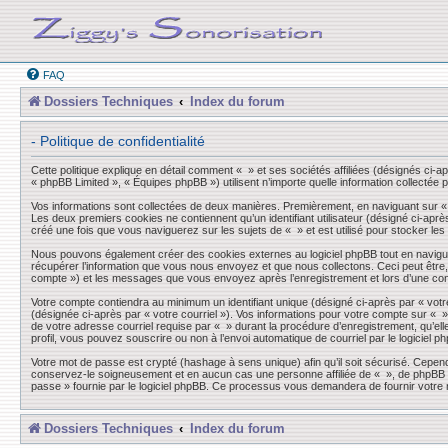
FAQ
Dossiers Techniques
Index du forum
- Politique de confidentialité
Cette politique explique en détail comment « » et ses sociétés affiliées (désignés ci-a
« phpBB Limited », « Équipes phpBB ») utilisent n’importe quelle information collectée p
Vos informations sont collectées de deux manières. Premièrement, en naviguant sur « »,
Les deux premiers cookies ne contiennent qu’un identifiant utilisateur (désigné ci-aprè
créé une fois que vous naviguerez sur les sujets de « » et est utilisé pour stocker les
Nous pouvons également créer des cookies externes au logiciel phpBB tout en navigua
récupérer l’information que vous nous envoyez et que nous collectons. Ceci peut être, et
compte ») et les messages que vous envoyez après l’enregistrement et lors d’une co
Votre compte contiendra au minimum un identifiant unique (désigné ci-après par « votre
(désignée ci-après par « votre courriel »). Vos informations pour votre compte sur « 
de votre adresse courriel requise par « » durant la procédure d’enregistrement, qu’elle
profil, vous pouvez souscrire ou non à l’envoi automatique de courriel par le logiciel p
Votre mot de passe est crypté (hashage à sens unique) afin qu’il soit sécurisé. Cepen
conservez-le soigneusement et en aucun cas une personne affiliée de « », de phpBB ou
passe » fournie par le logiciel phpBB. Ce processus vous demandera de fournir votre n
Dossiers Techniques
Index du forum