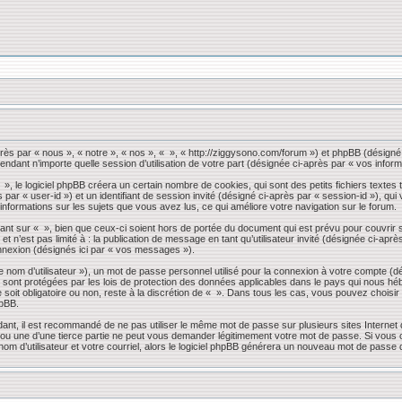
près par « nous », « notre », « nos », « », « http://ziggysono.com/forum ») et phpBB (désigné 
endant n’importe quelle session d’utilisation de votre part (désignée ci-après par « vos inform
 le logiciel phpBB créera un certain nombre de cookies, qui sont des petits fichiers textes t
s par « user-id ») et un identifiant de session invité (désigné ci-après par « session-id »), 
 informations sur les sujets que vous avez lus, ce qui améliore votre navigation sur le forum.
nt sur « », bien que ceux-ci soient hors de portée du document qui est prévu pour couvrir 
 n’est pas limité à : la publication de message en tant qu’utilisateur invité (désignée ci-apr
nnexion (désignés ici par « vos messages »).
 nom d’utilisateur »), un mot de passe personnel utilisé pour la connexion à votre compte (d
» sont protégées par les lois de protection des données applicables dans le pays qui nous héb
 soit obligatoire ou non, reste à la discrétion de « ». Dans tous les cas, vous pouvez choisi
hpBB.
dant, il est recommandé de ne pas utiliser le même mot de passe sur plusieurs sites Internet
 une d’une tierce partie ne peut vous demander légitimement votre mot de passe. Si vous oub
om d’utilisateur et votre courriel, alors le logiciel phpBB générera un nouveau mot de passe