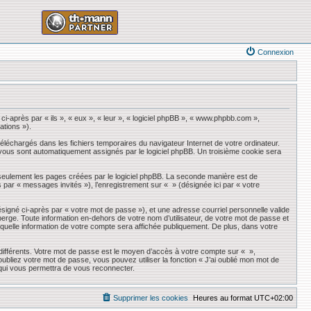
Connexion
ci-après par « ils », « eux », « leur », « logiciel phpBB », « www.phpbb.com »,
ations »).
éléchargés dans les fichiers temporaires du navigateur Internet de votre ordinateur.
qui vous sont automatiquement assignés par le logiciel phpBB. Un troisième cookie sera
seulement les pages créées par le logiciel phpBB. La seconde manière est de
ès par « messages invités »), l’enregistrement sur « » (désignée ici par « votre
ésigné ci-après par « votre mot de passe »), et une adresse courriel personnelle valide
erge. Toute information en-dehors de votre nom d’utilisateur, de votre mot de passe et
r quelle information de votre compte sera affichée publiquement. De plus, dans votre
 différents. Votre mot de passe est le moyen d’accès à votre compte sur « »,
liez votre mot de passe, vous pouvez utiliser la fonction « J’ai oublié mon mot de
 qui vous permettra de vous reconnecter.
Supprimer les cookies
Heures au format
UTC+02:00