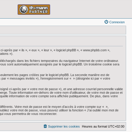
Connexion
ci-après par « ils », « eux », « leur », « logiciel phpBB », « www.phpbb.com »,
ations »).
éléchargés dans les fichiers temporaires du navigateur Internet de votre ordinateur.
qui vous sont automatiquement assignés par le logiciel phpBB. Un troisième cookie sera
seulement les pages créées par le logiciel phpBB. La seconde manière est de
ès par « messages invités »), l’enregistrement sur « » (désignée ici par « votre
ésigné ci-après par « votre mot de passe »), et une adresse courriel personnelle valide
erge. Toute information en-dehors de votre nom d’utilisateur, de votre mot de passe et
r quelle information de votre compte sera affichée publiquement. De plus, dans votre
 différents. Votre mot de passe est le moyen d’accès à votre compte sur « »,
liez votre mot de passe, vous pouvez utiliser la fonction « J’ai oublié mon mot de
 qui vous permettra de vous reconnecter.
Supprimer les cookies
Heures au format
UTC+02:00