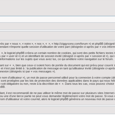
près par « nous », « notre », « nos », « », « http://ziggysono.com/forum ») et phpBB (désigné 
endant n’importe quelle session d’utilisation de votre part (désignée ci-après par « vos inform
 le logiciel phpBB créera un certain nombre de cookies, qui sont des petits fichiers textes t
s par « user-id ») et un identifiant de session invité (désigné ci-après par « session-id »), 
 informations sur les sujets que vous avez lus, ce qui améliore votre navigation sur le forum.
nt sur « », bien que ceux-ci soient hors de portée du document qui est prévu pour couvrir 
 n’est pas limité à : la publication de message en tant qu’utilisateur invité (désignée ci-apr
nnexion (désignés ici par « vos messages »).
 nom d’utilisateur »), un mot de passe personnel utilisé pour la connexion à votre compte (d
» sont protégées par les lois de protection des données applicables dans le pays qui nous héb
 soit obligatoire ou non, reste à la discrétion de « ». Dans tous les cas, vous pouvez choisi
hpBB.
dant, il est recommandé de ne pas utiliser le même mot de passe sur plusieurs sites Internet
 une d’une tierce partie ne peut vous demander légitimement votre mot de passe. Si vous oub
om d’utilisateur et votre courriel, alors le logiciel phpBB générera un nouveau mot de passe