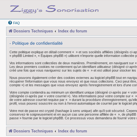
FAQ
Dossiers Techniques
Index du forum
- Politique de confidentialité
Cette politique explique en détail comment « » et ses sociétés affiliées (désignés ci-a
« phpBB Limited », « Équipes phpBB ») utilisent n’importe quelle information collectée p
Vos informations sont collectées de deux manières. Premièrement, en naviguant sur « »,
Les deux premiers cookies ne contiennent qu’un identifiant utilisateur (désigné ci-aprè
créé une fois que vous naviguerez sur les sujets de « » et est utilisé pour stocker les
Nous pouvons également créer des cookies externes au logiciel phpBB tout en navigua
récupérer l’information que vous nous envoyez et que nous collectons. Ceci peut être, et
compte ») et les messages que vous envoyez après l’enregistrement et lors d’une co
Votre compte contiendra au minimum un identifiant unique (désigné ci-après par « votre
(désignée ci-après par « votre courriel »). Vos informations pour votre compte sur « 
de votre adresse courriel requise par « » durant la procédure d’enregistrement, qu’elle
profil, vous pouvez souscrire ou non à l’envoi automatique de courriel par le logiciel p
Votre mot de passe est crypté (hashage à sens unique) afin qu’il soit sécurisé. Cepen
conservez-le soigneusement et en aucun cas une personne affiliée de « », de phpBB ou
passe » fournie par le logiciel phpBB. Ce processus vous demandera de fournir votre n
Dossiers Techniques
Index du forum